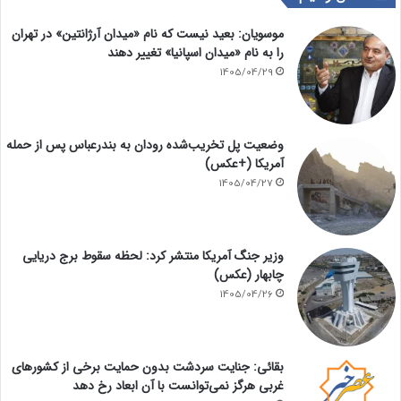
موسویان: بعید نیست که نام «میدان آرژانتین» در تهران
را به نام «میدان اسپانیا» تغییر دهند
1405/04/29
وضعیت پل تخریب‌شده رودان به بندرعباس پس از حمله
آمریکا (+عکس)
1405/04/27
وزیر جنگ آمریکا منتشر کرد: لحظه سقوط برج دریایی
چابهار (عکس)
1405/04/26
بقائی: جنایت سردشت بدون حمایت برخی از کشورهای
غربی هرگز نمی‌توانست با آن ابعاد رخ دهد