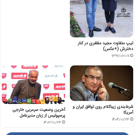
تیپ متفاوت مجید مظفری در کنار
دخترش (+عکس)
1396/06/07
شرط‌بندی زیباکلام روی توافق ایران و
آخرین وضعیت سرمربی خارجی
آمریکا
پرسپولیس از زبان مدیرعامل
1404/01/24
1403/10/24