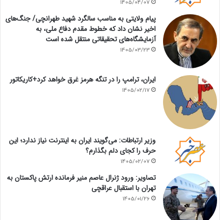
1405/04/07
پیام ولایتی به مناسب سالگرد شهید طهرانچی/ جنگ‌های
اخیر نشان داد که خطوط مقدم دفاع ملی، به
آزمایشگاه‌های تحقیقاتی منتقل شده است
1405/03/23
ایران، ترامپ را در تنگه هرمز غرق خواهد کرد+کاریکاتور
1405/02/17
وزیر ارتباطات: می‌گویند ایران به اینترنت نیاز ندارد؛ این
حرف را کجای دلم بگذارم؟
1405/02/07
تصاویر: ورود ژنرال عاصم منیر فرمانده ارتش پاکستان به
تهران با استقبال عراقچی
1405/01/26