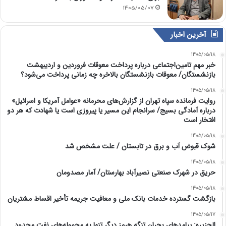
1405/05/07
آخرین اخبار
1405/05/18
خبر مهم تامین‌اجتماعی درباره پرداخت معوقات فروردین و اردیبهشت
بازنشستگان/ معوقات بازنشستگان بالاخره چه زمانی پرداخت می‌شود؟
1405/05/18
روایت فرمانده سپاه تهران از گزارش‌های محرمانه «عوامل آمریکا و اسرائیل»
درباره آمادگی بسیج/ سرانجام این مسیر یا پیروزی است یا شهادت که هر دو
افتخار است
1405/05/18
شوک قبوض آب و برق در تابستان / علت مشخص شد
1405/05/18
حریق در شهرک صنعتی نصیرآباد بهارستان/ آمار مصدومان
1405/05/18
بازگشت گسترده خدمات بانک ملی و معافیت جریمه تأخیر اقساط مشتریان
1405/05/17
الجزیره: پیامدهای بحران تنگه هرمز دیگر تنها به محموله‌های نفت محدود