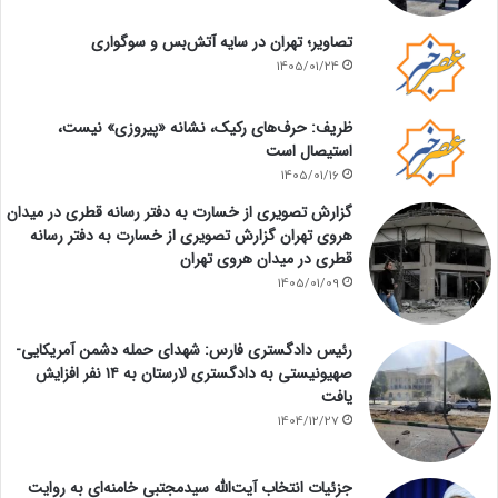
تصاویر؛ تهران در سایه آتش‌بس و سوگواری
1405/01/24
ظریف: حرف‌های رکیک، نشانه «پیروزی» نیست،
استیصال است
1405/01/16
گزارش تصویری از خسارت به دفتر رسانه قطری در میدان
هروی تهران گزارش تصویری از خسارت به دفتر رسانه
قطری در میدان هروی تهران
1405/01/09
رئیس دادگستری فارس: شهدای حمله دشمن آمریکایی-
صهیونیستی به دادگستری لارستان به ۱۴ نفر افزایش
یافت
1404/12/27
جزئیات انتخاب آیت‌الله سیدمجتبی خامنه‌ای به روایت