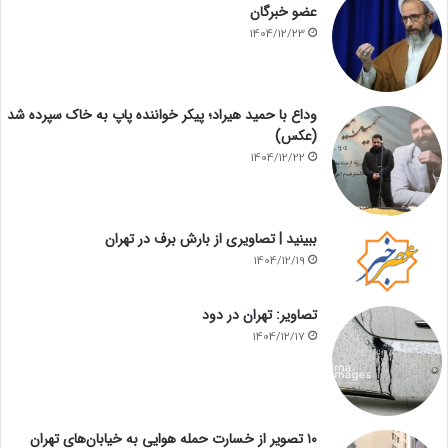
عضو خبرگان
1404/12/23
وداع با حمید هیراد؛ پیکر خواننده پاپ به خاک سپرده شد
(عکس)
1404/12/22
ببینید | تصاویری از بارش برف در تهران
1404/12/19
تصاویر: تهران در دود
1404/12/17
۱۰ تصویر از خسارت حمله هوایی به خیابان‌های تهران