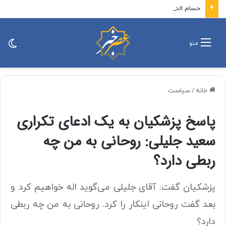
حسام الدین آشنا: توافق سه جانبه قواعد پیرامونی جنگ را تغییر می‌دهد / اثر فوری آن، کاهش کارایی تهدید علیه کشور‌های خلیج فارس و افزایش احتمال ورود ترکیه و پاکستان به منازعه در صورت حمله به عربستان است
تغی
منو
پو
خانه
/
سیاست
پاسخ پزشکیان به یک ادعای تکراری
سعید جلیلی: روحانی به من چه
ربطی دارد؟
پزشکیان گفت: آقای جلیلی می‌گوید اله خواهیم کرد و
بعد گفت روحانی اینکار را کرد. روحانی به من چه ربطی
دارد؟