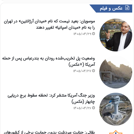
عکس و فیلم
موسویان: بعید نیست که نام «میدان آرژانتین» در تهران
را به نام «میدان اسپانیا» تغییر دهند
1405/04/29
وضعیت پل تخریب‌شده رودان به بندرعباس پس از حمله
آمریکا (+عکس)
1405/04/27
وزیر جنگ آمریکا منتشر کرد: لحظه سقوط برج دریایی
چابهار (عکس)
1405/04/26
بقائی: جنایت سردشت بدون حمایت برخی از کشورهای