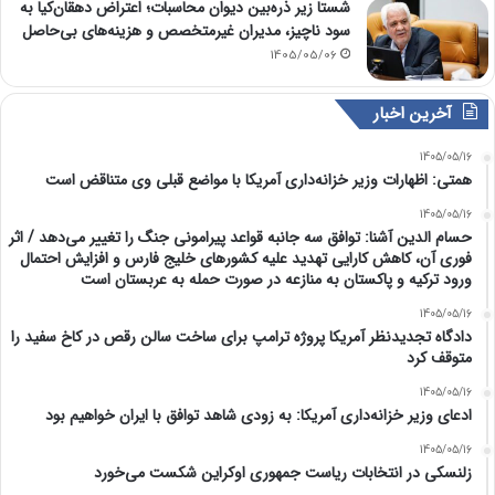
شستا زیر ذره‌بین دیوان محاسبات؛ اعتراض دهقان‌کیا به
سود ناچیز، مدیران غیرمتخصص و هزینه‌های بی‌حاصل
1405/05/06
آخرین اخبار
1405/05/16
همتی: اظهارات وزیر خزانه‌داری آمریکا با مواضع قبلی وی متناقض است
1405/05/16
حسام الدین آشنا: توافق سه جانبه قواعد پیرامونی جنگ را تغییر می‌دهد / اثر
فوری آن، کاهش کارایی تهدید علیه کشور‌های خلیج فارس و افزایش احتمال
ورود ترکیه و پاکستان به منازعه در صورت حمله به عربستان است
1405/05/16
دادگاه تجدیدنظر آمریکا پروژه ترامپ برای ساخت سالن رقص در کاخ سفید را
متوقف کرد
1405/05/16
ادعای وزیر خزانه‌داری آمریکا: به زودی شاهد توافق با ایران خواهیم بود
1405/05/16
زلنسکی در انتخابات ریاست جمهوری اوکراین شکست می‌خورد