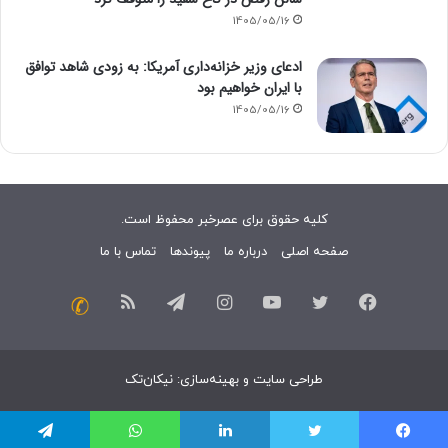
1405/05/16
ادعای وزیر خزانه‌داری آمریکا: به زودی شاهد توافق
با ایران خواهیم بود
1405/05/16
کلیه حقوق برای عصرخبر محفوظ است.
صفحه اصلی
درباره ما
پیوندها
تماس با ما
فیسبوک
توییتر
یوتیوب
اینستاگرام
تلگرام
خوراک
تماس
با
طراحی سایت
و
بهینه‌سازی
:
نیکان‌تک
ما