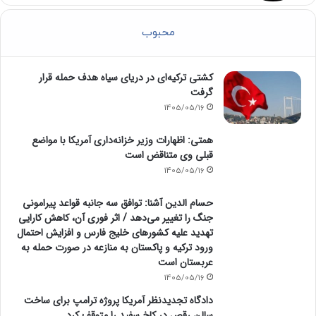
محبوب
کشتی ترکیه‌ای در دریای سیاه هدف حمله قرار
گرفت
1405/05/16
همتی: اظهارات وزیر خزانه‌داری آمریکا با مواضع
قبلی وی متناقض است
1405/05/16
حسام الدین آشنا: توافق سه جانبه قواعد پیرامونی
جنگ را تغییر می‌دهد / اثر فوری آن، کاهش کارایی
تهدید علیه کشور‌های خلیج فارس و افزایش احتمال
ورود ترکیه و پاکستان به منازعه در صورت حمله به
عربستان است
1405/05/16
دادگاه تجدیدنظر آمریکا پروژه ترامپ برای ساخت
سالن رقص در کاخ سفید را متوقف کرد