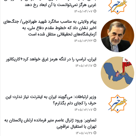
غربی هرگز نمی‌توانست با آن ابعاد رخ دهد
1405/04/07
پیام ولایتی به مناسب سالگرد شهید طهرانچی/ جنگ‌های
اخیر نشان داد که خطوط مقدم دفاع ملی، به
آزمایشگاه‌های تحقیقاتی منتقل شده است
1405/03/23
ایران، ترامپ را در تنگه هرمز غرق خواهد کرد+کاریکاتور
1405/02/17
وزیر ارتباطات: می‌گویند ایران به اینترنت نیاز ندارد؛ این
حرف را کجای دلم بگذارم؟
1405/02/07
تصاویر: ورود ژنرال عاصم منیر فرمانده ارتش پاکستان به
تهران با استقبال عراقچی
1405/01/26