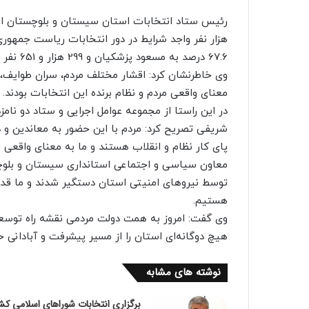
67.6 درصد به مسعود پزشکیان و 299 هزار و 651 نفر معادل 32.4 درصد به سعید جلیلی رأی دادند.
وی خاطرنشان کرد: اقشار مختلف مردم، سران طوایف، 
معنای واقعی مردم و نظام برنده این انتخابات بودند
در این راستا از مجموعه عوامل اجرایی و ستاد دو نامزد
شریفی تصریح کرد: مردم با این حضور به معاندین و دش
پای کار نظام و انقلاب هستند و ما به معنای واقعی 
معاون سیاسی و اجتماعی استانداری سیستان و بلوچ
توسط نیروهای امنیتی استان دستگیر شدند و ما قدرد
هستیم.
وی گفت: امروز به همت دولت مردمی نقشه راه توسعه
هیچ دوگانه‌ای استان را از مسیر پیشرفت و آبادانی خ
نوشته های مشابه
برگزاری انتخابات شوراهای اسلامی کش