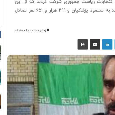
ط در دور انتخابات ریاست جمهوری شرکت کردند که از این
تعداد 654 هزار و 639 نفر معادل 67.6 درصد به مسعود پزشکیان و 299 هزار و 651 نفر معادل
زمان مطالعه یک دقیقه
توییتر
لینکداین
اشتراک با ایمیل
چاپ