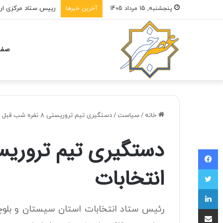
نهادهای حقوق بشری: 
پنجشنبه, 15 مرداد 1405
آخرین خبرها
صفح
خانه
/
سیاست
/
دستگیری تیم تروریستی ۸ نفره شب قبل از انتخابات
فیسبوک
انتخابات
توییتر
لینکداین
اشتراک با ایمیل