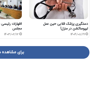
دستگیری پزشک قلابی حین عمل
اظهارات رئیسی د
لیپوساکشن در منزل!
مجلس
1403/02/12
1404/08/19
برای مشاهده د