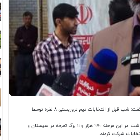
رئیس ستاد انتخابات استان سیستان و بلوچستان گفت: شب قبل از انتخابات تیم تروریستی ۸ نفره توسط
رضا شریفی عصر امروز در گفت‌وگو با تسنیم اظهار داشت: در این مرحله 970 هزار و 11 برگ تعرفه در سیستان و