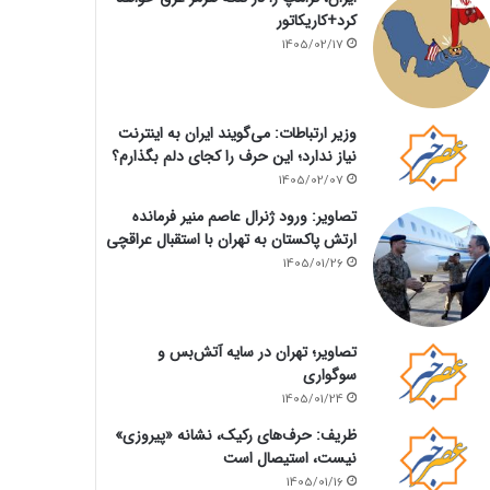
کرد+کاریکاتور
1405/02/17
وزیر ارتباطات: می‌گویند ایران به اینترنت
نیاز ندارد؛ این حرف را کجای دلم بگذارم؟
1405/02/07
تصاویر: ورود ژنرال عاصم منیر فرمانده
ارتش پاکستان به تهران با استقبال عراقچی
1405/01/26
تصاویر؛ تهران در سایه آتش‌بس و
سوگواری
1405/01/24
ظریف: حرف‌های رکیک، نشانه «پیروزی»
نیست، استیصال است
1405/01/16