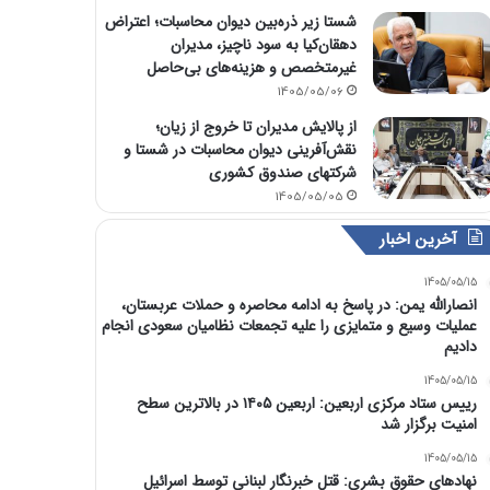
شستا زیر ذره‌بین دیوان محاسبات؛ اعتراض
دهقان‌کیا به سود ناچیز، مدیران
غیرمتخصص و هزینه‌های بی‌حاصل
1405/05/06
از پالایش مدیران تا خروج از زیان؛
نقش‌آفرینی دیوان محاسبات در شستا و
شرکتهای صندوق کشوری
1405/05/05
آخرین اخبار
1405/05/15
انصارالله یمن: در پاسخ به ادامه محاصره و حملات عربستان،
عملیات وسیع و متمایزی را علیه تجمعات نظامیان سعودی انجام
دادیم
1405/05/15
رییس ستاد مرکزی اربعین: اربعین ۱۴۰۵ در بالاترین سطح
امنیت برگزار شد
1405/05/15
نهادهای حقوق بشری: قتل خبرنگار لبنانی توسط اسرائیل