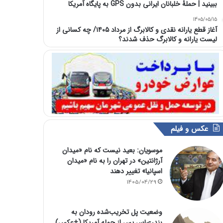
ببینید | حملۀ خلبانان ایرانی بدون GPS به پایگاه آمریکا
1405/05/15
آغاز قطع یارانه نقدی و کالابرگ از مرداد ۱۴۰۵/ چه کسانی از
لیست یارانه و کالابرگ حذف شدند؟
عکس و فیلم
موسویان: بعید نیست که نام «میدان
آرژانتین» در تهران را به نام «میدان
اسپانیا» تغییر دهند
1405/04/29
وضعیت پل تخریب‌شده رودان به
بندرعباس پس از حمله آمریکا (+عکس)