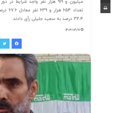
میلیون و 919 هزار نفر واجد شرای
چاپ
32.4 درصد به سعید جلیلی رأی دادند.
1403/04/16
فیسبوک