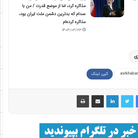
مذاکره کرد، اما از موضع قدرت / من با
صدام که بدترین دشمن ملت ایران بود،
مذاکره کرده‌ام
1403/03/23
ی
کپی لینک
فیسبوک
توییتر
لینکداین
اشتراک با ایمیل
چاپ