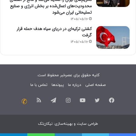
محدودیت‌های اعمال‌شده بر بخش انرژی و صنایع
تسلیحاتی ایران می‌شود
1405/05/16
کشتی ترکیه‌ای در دریای سیاه هدف حمله قرار
گرفت
1405/05/16
کلیه حقوق برای عصرخبر محفوظ است.
صفحه اصلی
درباره ما
پیوندها
تماس با ما
فیسبوک
توییتر
یوتیوب
اینستاگرام
تلگرام
خوراک
تماس
با
طراحی سایت
و
بهینه‌سازی
:
نیکان‌تک
ما