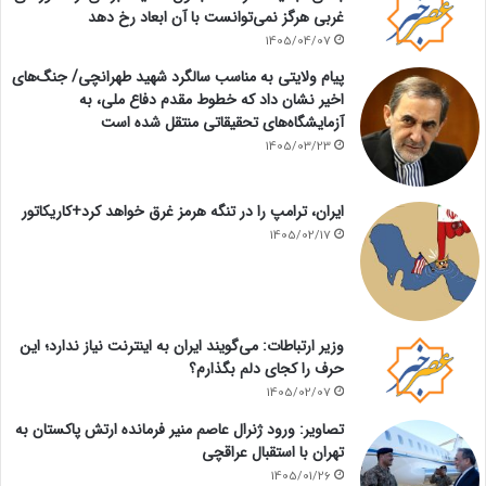
غربی هرگز نمی‌توانست با آن ابعاد رخ دهد
1405/04/07
پیام ولایتی به مناسب سالگرد شهید طهرانچی/ جنگ‌های
اخیر نشان داد که خطوط مقدم دفاع ملی، به
آزمایشگاه‌های تحقیقاتی منتقل شده است
1405/03/23
ایران، ترامپ را در تنگه هرمز غرق خواهد کرد+کاریکاتور
1405/02/17
وزیر ارتباطات: می‌گویند ایران به اینترنت نیاز ندارد؛ این
حرف را کجای دلم بگذارم؟
1405/02/07
تصاویر: ورود ژنرال عاصم منیر فرمانده ارتش پاکستان به
تهران با استقبال عراقچی
1405/01/26