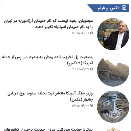
عکس و فیلم
موسویان: بعید نیست که نام «میدان آرژانتین» در تهران
را به نام «میدان اسپانیا» تغییر دهند
1405/04/29
وضعیت پل تخریب‌شده رودان به بندرعباس پس از حمله
آمریکا (+عکس)
1405/04/27
وزیر جنگ آمریکا منتشر کرد: لحظه سقوط برج دریایی
چابهار (عکس)
1405/04/26
بقائی: جنایت سردشت بدون حمایت برخی از کشورهای