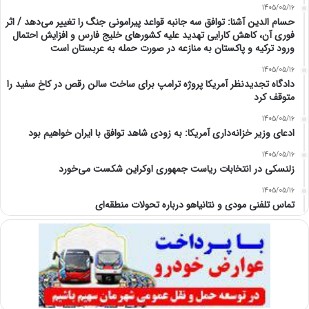
1405/05/16
حسام الدین آشنا: توافق سه جانبه قواعد پیرامونی جنگ را تغییر می‌دهد / اثر
فوری آن، کاهش کارایی تهدید علیه کشور‌های خلیج فارس و افزایش احتمال
ورود ترکیه و پاکستان به منازعه در صورت حمله به عربستان است
1405/05/16
دادگاه تجدیدنظر آمریکا پروژه ترامپ برای ساخت سالن رقص در کاخ سفید را
متوقف کرد
1405/05/16
ادعای وزیر خزانه‌داری آمریکا: به زودی شاهد توافق با ایران خواهیم بود
1405/05/16
زلنسکی در انتخابات ریاست جمهوری اوکراین شکست می‌خورد
1405/05/16
تماس تلفنی مودی و نتانیاهو درباره تحولات منطقه‌ای