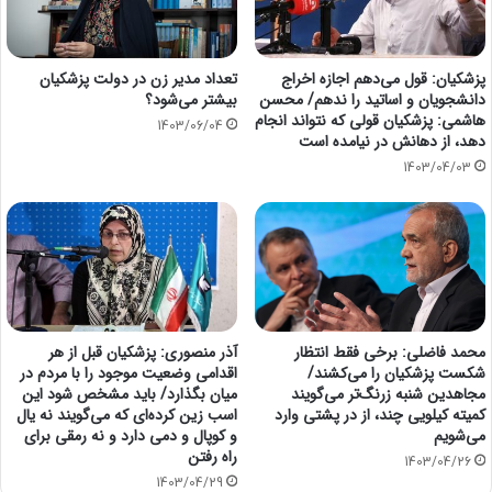
پزشکیان: قول می‌دهم اجازه اخراج
تعداد مدیر زن در دولت پزشکیان
دانشجویان و اساتید را ندهم/ محسن
بیشتر می‌شود؟
هاشمی: پزشکیان قولی که نتواند انجام
1403/06/04
دهد، از دهانش در نیامده است
1403/04/03
محمد فاضلی: برخی فقط انتظار
آذر منصوری: پزشکیان قبل از هر
شکست پزشکیان را می‌کشند/
اقدامی وضعیت موجود را با مردم در
مجاهدین شنبه زرنگ‌تر می‌گویند
میان بگذارد/ باید مشخص شود این
کمیته کیلویی چند، از در پشتی وارد
اسب زین کرده‌ای که می‌گویند نه یال
می‌شویم
و کوپال و دمی دارد و نه رمقی برای
راه رفتن
1403/04/26
1403/04/29