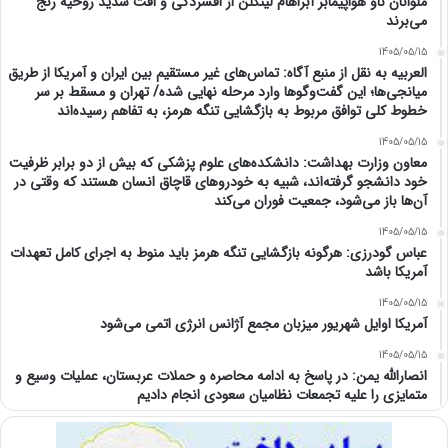
ملوانان ناو هواپیمابر آبراهام لینکلن از افسردگی و افت شدید روحیه رنج
می‌برند
1405/05/15
العربیه به نقل از منبع آگاه: تماس‌های غیر مستقیم بین ایران و آمریکا از طریق
میانجی‌ها؛ این گفت‌و‌گو‌ها وارد مرحله نهایی شده/ تهران و مسقط بر سر
خطوط کلی توافق مربوط به بازگشایی تنگه هرمز، به تفاهم رسیده‌اند
1405/05/15
معاون وزارت بهداشت: دانشکده‌های علوم پزشکی که بیش از دو برابر ظرفیت
خود دانشجو گرفته‌اند، شبیه به خودرو‌های قاچاق انسان هستند که وقتی در
آن‌ها باز می‌شود، جمعیت فوران می‌کند
1405/05/15
عباس گودرزی: هرگونه بازگشایی تنگه هرمز باید منوط به اجرای کامل تعهدات
آمریکا باشد
1405/05/15
آمریکا اوایل شهریور میزبان مجمع آژانس انرژی اتمی می‌شود
1405/05/15
انصارالله یمن: در پاسخ به ادامه محاصره و حملات عربستان، عملیات وسیع و
متمایزی را علیه تجمعات نظامیان سعودی انجام دادیم