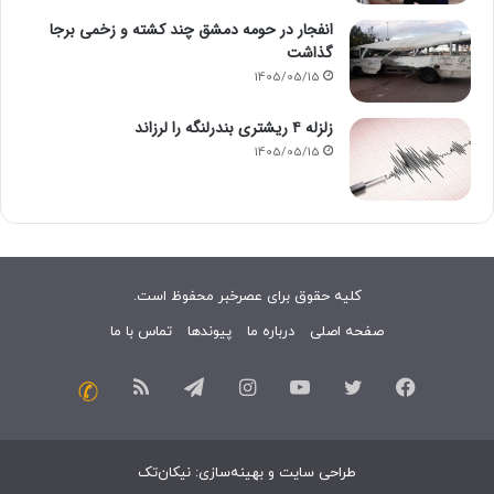
انفجار در حومه دمشق چند کشته و زخمی برجا
گذاشت
1405/05/15
زلزله ۴ ریشتری بندرلنگه را لرزاند
1405/05/15
کلیه حقوق برای عصرخبر محفوظ است.
صفحه اصلی
درباره ما
پیوندها
تماس با ما
فیسبوک
توییتر
یوتیوب
اینستاگرام
تلگرام
خوراک
تماس
با
طراحی سایت
و
بهینه‌سازی
:
نیکان‌تک