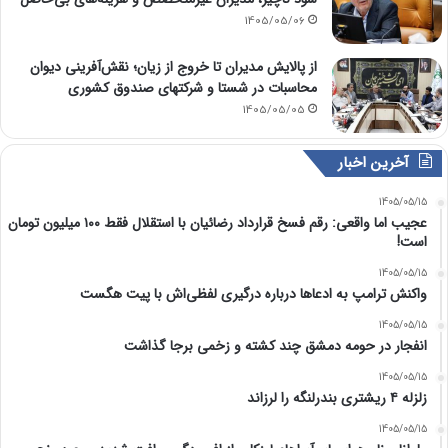
1405/05/06
از پالایش مدیران تا خروج از زیان؛ نقش‌آفرینی دیوان
محاسبات در شستا و شرکتهای صندوق کشوری
1405/05/05
آخرین اخبار
1405/05/15
عجیب اما واقعی: رقم فسخ قرارداد رضائیان با استقلال فقط ۱۰۰ میلیون تومان
است!
1405/05/15
واکنش ترامپ به ادعاها درباره درگیری لفظی‌اش با پیت هگست
1405/05/15
انفجار در حومه دمشق چند کشته و زخمی برجا گذاشت
1405/05/15
زلزله ۴ ریشتری بندرلنگه را لرزاند
1405/05/15