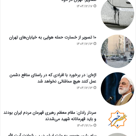
1404/12/17
۱۰ تصویر از خسارت حمله هوایی به خیابان‌های تهران
1404/12/13
اژه‌ای: در برخورد با افرادی که در راستای منافع دشمن
عمل کنند هیچ مماشاتی نخواهد شد
1404/12/13
سردار رادان: مقام معظم رهبری قهرمان مردم ایران بودند
و باید قهرمانانه شهید می‌شدند
1404/12/10
پیام رئیس‌جمهور به ملت ایران در پی شهادت آیت الله