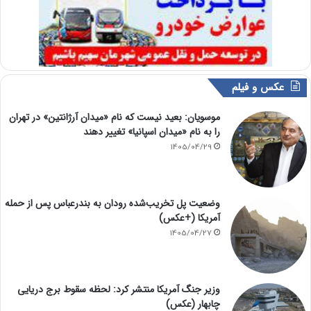
عکس و فیلم
موسویان: بعید نیست که نام «میدان آرژانتین» در تهران
را به نام «میدان اسپانیا» تغییر دهند
1405/04/29
وضعیت پل تخریب‌شده رودان به بندرعباس پس از حمله
آمریکا (+عکس)
1405/04/27
وزیر جنگ آمریکا منتشر کرد: لحظه سقوط برج دریایی
چابهار (عکس)