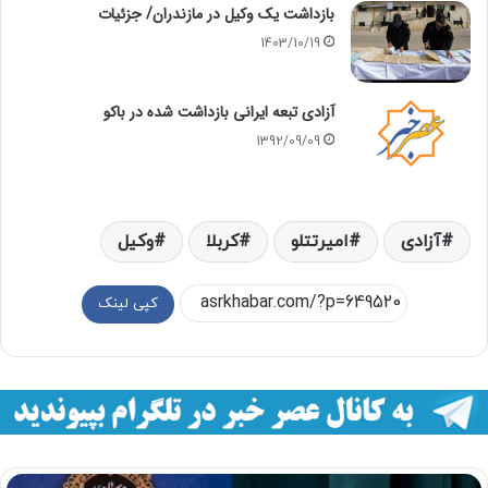
بازداشت یک وکیل در مازندران/ جزئیات
1403/10/19
آزادی تبعه ایرانی بازداشت شده در باکو
1392/09/09
آزادی
امیرتتلو
کربلا
وکیل
کپی لینک