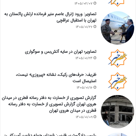
1405/02/07
تصاویر: ورود ژنرال عاصم منیر فرمانده ارتش پاکستان به
تهران با استقبال عراقچی
1405/01/26
تصاویر؛ تهران در سایه آتش‌بس و سوگواری
1405/01/24
ظریف: حرف‌های رکیک، نشانه «پیروزی» نیست،
استیصال است
1405/01/16
گزارش تصویری از خسارت به دفتر رسانه قطری در میدان
هروی تهران گزارش تصویری از خسارت به دفتر رسانه
قطری در میدان هروی تهران
1405/01/09
رئیس دادگستری فارس: شهدای حمله دشمن آمریکایی-