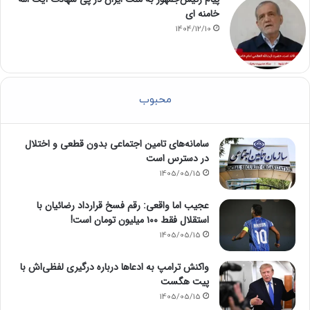
خامنه ای
1404/12/10
محبوب
سامانه‌های تامین اجتماعی بدون قطعی و اختلال
در دسترس است
1405/05/15
عجیب اما واقعی: رقم فسخ قرارداد رضائیان با
استقلال فقط ۱۰۰ میلیون تومان است!
1405/05/15
واکنش ترامپ به ادعاها درباره درگیری لفظی‌اش با
پیت هگست
1405/05/15