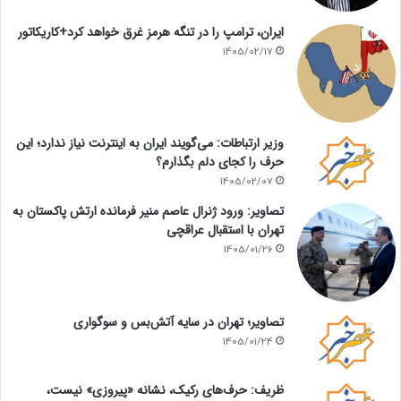
ایران، ترامپ را در تنگه هرمز غرق خواهد کرد+کاریکاتور
1405/02/17
وزیر ارتباطات: می‌گویند ایران به اینترنت نیاز ندارد؛ این
حرف را کجای دلم بگذارم؟
1405/02/07
تصاویر: ورود ژنرال عاصم منیر فرمانده ارتش پاکستان به
تهران با استقبال عراقچی
1405/01/26
تصاویر؛ تهران در سایه آتش‌بس و سوگواری
1405/01/24
ظریف: حرف‌های رکیک، نشانه «پیروزی» نیست،