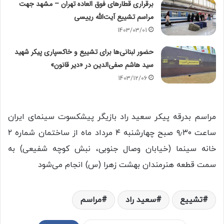
برقراری قطار‌های فوق العاده تهران – مشهد جهت
مراسم تشییع آیت‌الله رییسی
1403/03/01
حضور لبنانی‌ها برای تشییع و خاکسپاری پیکر شهید
سید هاشم صفی‌الدین در «دیر قانون»
1403/12/06
مراسم بدرقه پیکر سعید راد بازیگر پیشکسوت سینمای ایران
ساعت ۹٫۳۰ صبح چهارشنبه ۴ مرداد ماه از ساختمان شماره ۲
خانه سینما (خیابان وصال جنوبی، نبش کوچه شفیعی) به
سمت قطعه هنرمندان بهشت زهرا (س) انجام می‌شود
تشییع
سعید راد
مراسم