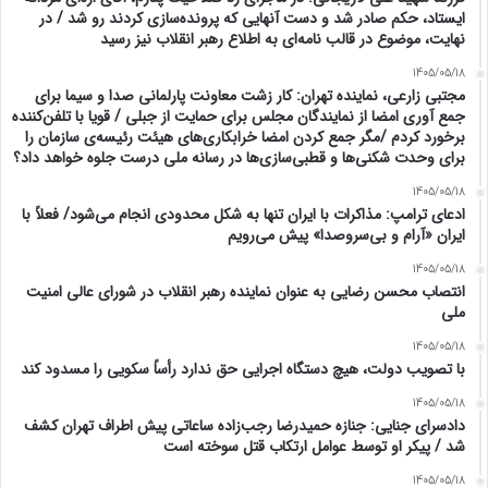
ایستاد، حکم صادر شد و دست آنهایی که پرونده‌سازی کردند رو شد / در
نهایت، موضوع در قالب نامه‌ای به اطلاع رهبر انقلاب نیز رسید
1405/05/18
مجتبی زارعی، نماینده تهران: کار زشت معاونت پارلمانی صدا و سیما برای
جمع آوری امضا از نمایندگان مجلس برای حمایت از جبلی / قویا با تلفن‌کننده
برخورد کردم /مگر جمع کردن امضا خرابکاری‌های هیئت رئیسه‌ی سازمان را
برای وحدت شکنی‌ها و قطبی‌سازی‌ها در رسانه ملی درست جلوه خواهد داد؟
1405/05/18
ادعای ترامپ: مذاکرات با ایران تنها به شکل محدودی انجام می‌شود/ فعلاً با
ایران «آرام و بی‌سروصدا» پیش می‌رویم
1405/05/18
انتصاب محسن رضایی به عنوان نماینده رهبر انقلاب در شورای عالی امنیت
ملی
1405/05/18
با تصویب دولت، هیچ دستگاه اجرایی حق ندارد رأساً سکویی را مسدود کند
1405/05/18
دادسرای جنایی: جنازه حمیدرضا رجب‌زاده ساعاتی پیش اطراف تهران کشف
شد / پیکر او توسط عوامل‌ ارتکاب قتل سوخته است
1405/05/18