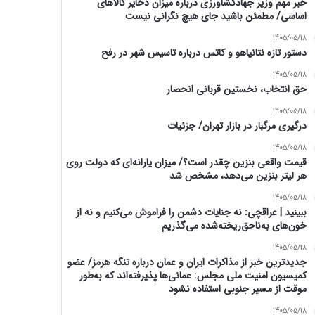
خبر مهم وزیر جهادکشاورزی درباره میزان ذخایر کالاهای
اساسی/ مطمئن باشید جای هیچ نگرانی نیست
1405/05/18
دستور تازه نتانیاهو و کاتس درباره تاسیس شهر در رفح
1405/05/18
حق انتخاب، نخستین قربانی انحصار
1405/05/18
درگیری مرگبار در بازار تهران/ جزئیات
1405/05/18
قیمت واقعی بنزین چقدر است؟/ میزان یارانه‌ای که دولت روی
هر لیتر بنزین می‌دهد، مشخص شد
1405/05/18
ببینید | عراقچی: نه جنایات دشمن را فراموش می‌کنیم و نه از
خون‌های به‌ناحق‌ریخته‌شده می‌گذریم
1405/05/18
جدیدترین خبر از مذاکرات ایران و عمان درباره تنگه هرمز/ عضو
کمیسیون امنیت ملی مجلس: عمانی‌ها پذیرفته‌اند که به‌طور
موقت از مسیر جنوبی استفاده نشود
1405/05/18