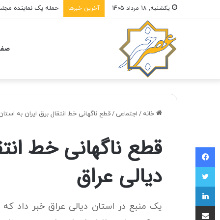
یکشنبه, 18 مرداد 1405
آخرین خبرها
صفح
خانه
/
اجتماعی
/
قطع ناگهانی خط انتقال برق ایران به استان
قطع ناگهانی خط انتقا
فیسبوک
دیالی عراق
توییتر
لینکداین
یک منبع در استان دیالی عراق خبر داد که خ
اشتراک با ایمیل