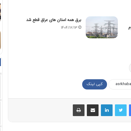
برق همه استان های عراق قطع شد
م
1404/12/13
کپی لینک
فیسبوک
توییتر
لینکداین
اشتراک با ایمیل
چاپ