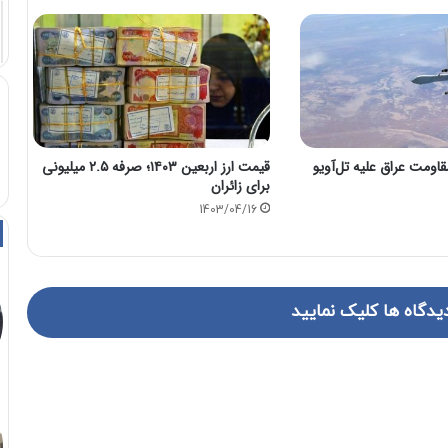
اومت عراق علیه تل‌آویو
قیمت ارز اربعین ۱۴۰۳؛ صرفه ۲.۵ میلیونی
برای زائران
1403/04/16
یدگاه ها کلیک نمایید