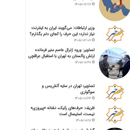
1405/02/17
وزیر ارتباطات: می‌گویند ایران به اینترنت
نیاز ندارد؛ این حرف را کجای دلم بگذارم؟
1405/02/07
تصاویر: ورود ژنرال عاصم منیر فرمانده
ارتش پاکستان به تهران با استقبال عراقچی
1405/01/26
تصاویر؛ تهران در سایه آتش‌بس و
سوگواری
1405/01/24
ظریف: حرف‌های رکیک، نشانه «پیروزی»
نیست، استیصال است
1405/01/16