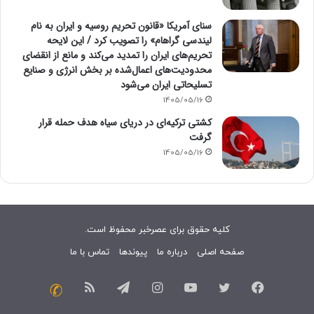
سنای آمریکا «قانون تحریم روسیه و ایران به نام
لیندسی گراهام» را تصویب کرد / این لایحه
تحریم‌های ایران را تمدید می‌کند و مانع از انقضای
محدودیت‌های اعمال‌شده بر بخش انرژی و صنایع
تسلیحاتی ایران می‌شود
1405/05/16
کشتی ترکیه‌ای در دریای سیاه هدف حمله قرار
گرفت
1405/05/16
کلیه حقوق برای عصرخبر محفوظ است.
صفحه اصلی
درباره ما
پیوندها
تماس با ما
فیسبوک
توییتر
یوتیوب
اینستاگرام
تلگرام
خوراک
تماس