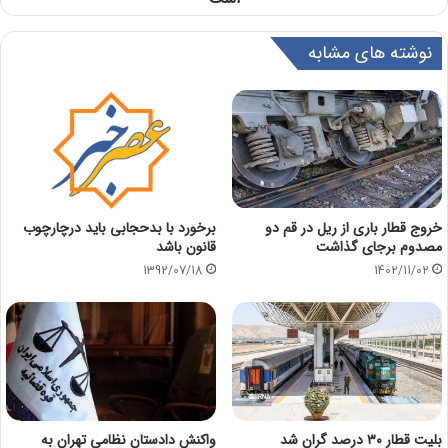
نوشته های مشابه
خروج قطار باری از ریل در قم دو
برخورد با بدحجابی باید درچارچوب
مصدوم برجای گذاشت
قانون باشد
1402/11/02
1392/07/18
بلیت قطار ۳۰ درصد گران شد
واکنش دادستان نظامی تهران به