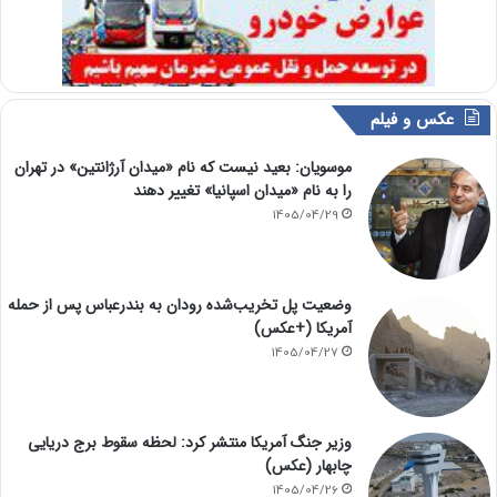
عکس و فیلم
موسویان: بعید نیست که نام «میدان آرژانتین» در تهران
را به نام «میدان اسپانیا» تغییر دهند
1405/04/29
وضعیت پل تخریب‌شده رودان به بندرعباس پس از حمله
آمریکا (+عکس)
1405/04/27
وزیر جنگ آمریکا منتشر کرد: لحظه سقوط برج دریایی
چابهار (عکس)
1405/04/26