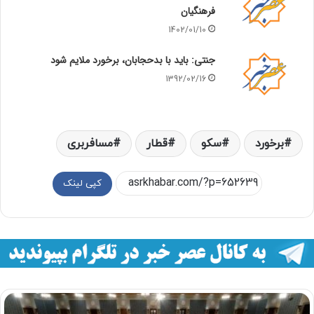
فرهنگیان
1402/01/10
جنتی: باید با بدحجابان، برخورد ملایم شود
1392/02/16
برخورد
سکو
قطار
مسافربری
کپی لینک