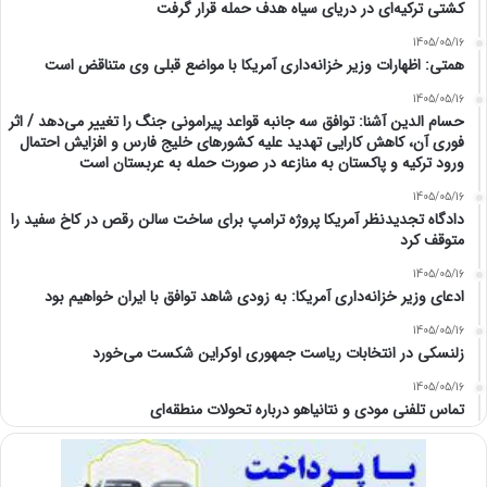
کشتی ترکیه‌ای در دریای سیاه هدف حمله قرار گرفت
1405/05/16
همتی: اظهارات وزیر خزانه‌داری آمریکا با مواضع قبلی وی متناقض است
1405/05/16
حسام الدین آشنا: توافق سه جانبه قواعد پیرامونی جنگ را تغییر می‌دهد / اثر
فوری آن، کاهش کارایی تهدید علیه کشور‌های خلیج فارس و افزایش احتمال
ورود ترکیه و پاکستان به منازعه در صورت حمله به عربستان است
1405/05/16
دادگاه تجدیدنظر آمریکا پروژه ترامپ برای ساخت سالن رقص در کاخ سفید را
متوقف کرد
1405/05/16
ادعای وزیر خزانه‌داری آمریکا: به زودی شاهد توافق با ایران خواهیم بود
1405/05/16
زلنسکی در انتخابات ریاست جمهوری اوکراین شکست می‌خورد
1405/05/16
تماس تلفنی مودی و نتانیاهو درباره تحولات منطقه‌ای