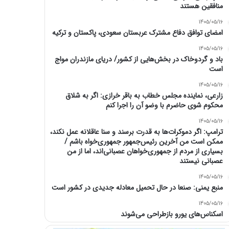
منافقین هستند
1405/05/16
امضای توافق دفاع مشترک عربستان سعودی، پاکستان و ترکیه
1405/05/16
باد و گردوخاک در بخش‌هایی از کشور/ دریای مازندران مواج
است
1405/05/16
زارعی، نماینده مجلس خطاب به باقر خرازی: اگر به شلاق
محکوم شوی حاضرم با وضو آن را اجرا کنم
1405/05/16
ترامپ: اگر دموکرات‌ها به قدرت برسند و سنا عاقلانه عمل نکند،
ممکن است من آخرین رئیس‌جمهور جمهوری‌خواه باشم /
بسیاری از مردم از جمهوری‌خواهان عصبانی‌اند، اما از من
عصبانی نیستند
1405/05/16
منبع یمنی: صنعا در حال تحمیل معادله جدیدی در کشور است
1405/05/16
اسکناس‌های یورو بازطراحی می‌شوند