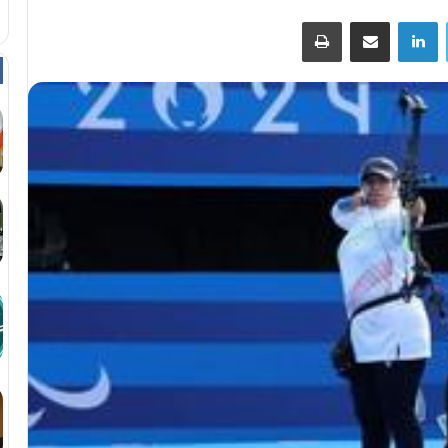
توییتر
لینکداین
اشتراک با ایمیل
چاپ