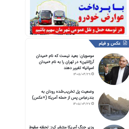
عکس و فیلم
موسویان: بعید نیست که نام «میدان
آرژانتین» در تهران را به نام «میدان
اسپانیا» تغییر دهند
1405/04/29
وضعیت پل تخریب‌شده رودان به
بندرعباس پس از حمله آمریکا (+عکس)
1405/04/27
وزیر جنگ آمریکا منتشر کرد: لحظه سقوط