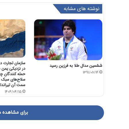
نوشته های مشابه
سازمان تجارت د
ششمین مدال طلا به فرزین رسید
در نزدیکی یمن م
1391/06/14
حمله کنندگان چن
سلاح‌های سبک و 
سمت آن تیرانداز
1404/04/15
برای مشاهده د