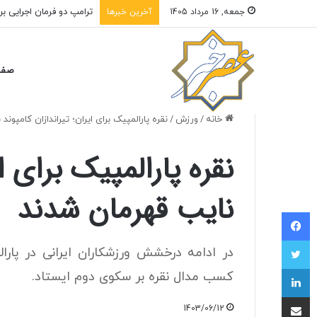
ترامپ دو فرمان اجرایی ب
جمعه, 16 مرداد 1405
آخرین خبرها
صفح
خانه
/
ورزش
/
نقره پارالمپیک برای ایران؛ تیراندازان کامپون
نقره پارالمپیک برای ا
نایب قهرمان شدند
فیسبوک
توییتر
در ادامه درخشش ورزشکاران ایرانی در پارا
لینکداین
کسب مدال نقره بر سکوی دوم ایستاد.
اشتراک با ایمیل
1403/06/12