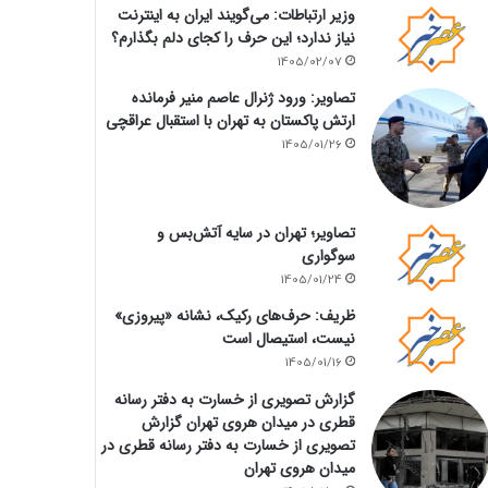
وزیر ارتباطات: می‌گویند ایران به اینترنت
نیاز ندارد؛ این حرف را کجای دلم بگذارم؟
1405/02/07
تصاویر: ورود ژنرال عاصم منیر فرمانده
ارتش پاکستان به تهران با استقبال عراقچی
1405/01/26
تصاویر؛ تهران در سایه آتش‌بس و
سوگواری
1405/01/24
ظریف: حرف‌های رکیک، نشانه «پیروزی»
نیست، استیصال است
1405/01/16
گزارش تصویری از خسارت به دفتر رسانه
قطری در میدان هروی تهران گزارش
تصویری از خسارت به دفتر رسانه قطری در
میدان هروی تهران