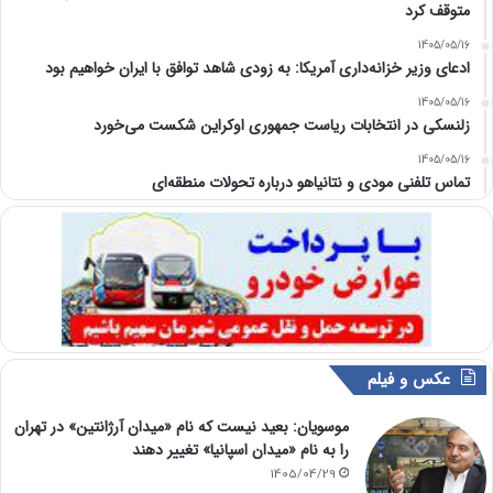
متوقف کرد
1405/05/16
ادعای وزیر خزانه‌داری آمریکا: به زودی شاهد توافق با ایران خواهیم بود
1405/05/16
زلنسکی در انتخابات ریاست جمهوری اوکراین شکست می‌خورد
1405/05/16
تماس تلفنی مودی و نتانیاهو درباره تحولات منطقه‌ای
عکس و فیلم
موسویان: بعید نیست که نام «میدان آرژانتین» در تهران
را به نام «میدان اسپانیا» تغییر دهند
1405/04/29