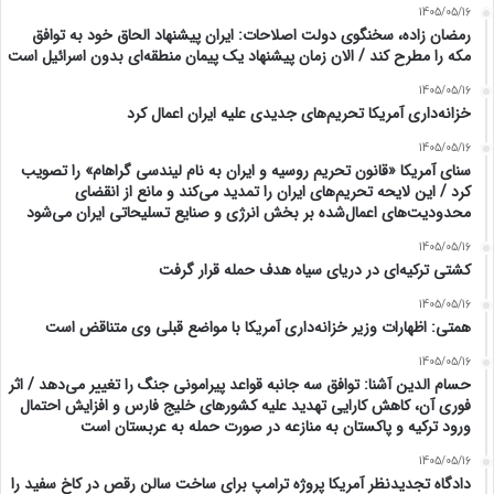
1405/05/16
رمضان زاده، سخنگوی دولت اصلاحات: ایران پیشنهاد الحاق خود به توافق
مکه را مطرح کند / الان زمان پیشنهاد یک پیمان منطقه‌ای بدون اسرائیل است
1405/05/16
خزانه‌داری آمریکا تحریم‌های جدیدی علیه ایران اعمال کرد
1405/05/16
سنای آمریکا «قانون تحریم روسیه و ایران به نام لیندسی گراهام» را تصویب
کرد / این لایحه تحریم‌های ایران را تمدید می‌کند و مانع از انقضای
محدودیت‌های اعمال‌شده بر بخش انرژی و صنایع تسلیحاتی ایران می‌شود
1405/05/16
کشتی ترکیه‌ای در دریای سیاه هدف حمله قرار گرفت
1405/05/16
همتی: اظهارات وزیر خزانه‌داری آمریکا با مواضع قبلی وی متناقض است
1405/05/16
حسام الدین آشنا: توافق سه جانبه قواعد پیرامونی جنگ را تغییر می‌دهد / اثر
فوری آن، کاهش کارایی تهدید علیه کشور‌های خلیج فارس و افزایش احتمال
ورود ترکیه و پاکستان به منازعه در صورت حمله به عربستان است
1405/05/16
دادگاه تجدیدنظر آمریکا پروژه ترامپ برای ساخت سالن رقص در کاخ سفید را