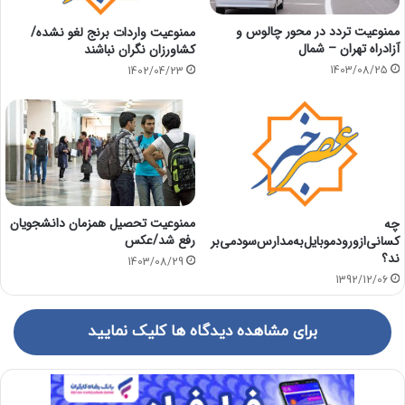
ممنوعیت تردد در محور چالوس و
ممنوعیت واردات برنج لغو نشده/
آزادراه تهران – شمال
کشاورزان نگران نباشند
1403/08/25
1402/04/23
ممنوعیت تحصیل همزمان دانشجویان
چه
رفع شد/عکس
کسانی‌از‌ورودموبایل‌به‌مدارس‌سود‌می‌بر
ند؟
1403/08/29
1392/12/06
برای مشاهده دیدگاه ها کلیک نمایید