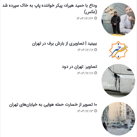
وداع با حمید هیراد؛ پیکر خواننده پاپ به خاک سپرده شد
(عکس)
1404/12/22
ببینید | تصاویری از بارش برف در تهران
1404/12/19
تصاویر: تهران در دود
1404/12/17
۱۰ تصویر از خسارت حمله هوایی به خیابان‌های تهران
1404/12/13