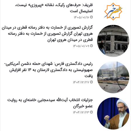
ظریف: حرف‌های رکیک، نشانه «پیروزی» نیست،
استیصال است
1405/01/16
گزارش تصویری از خسارت به دفتر رسانه قطری در میدان
هروی تهران گزارش تصویری از خسارت به دفتر رسانه
قطری در میدان هروی تهران
1405/01/09
رئیس دادگستری فارس: شهدای حمله دشمن آمریکایی-
صهیونیستی به دادگستری لارستان به ۱۴ نفر افزایش
یافت
1404/12/27
جزئیات انتخاب آیت‌الله سیدمجتبی خامنه‌ای به روایت
عضو خبرگان
1404/12/23