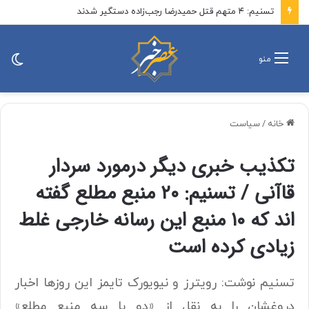
تسنیم: ۴ متهم قتل حمیدرضا رجب‌زاده دستگیر شدند
تغی
منو
پو
خانه
/
سیاست
تکذیب خبری دیگر درمورد سردار
قاآنی / تسنیم: ۲۰ منبع مطلع گفته
اند که ۱۰ منبع این رسانه خارجی غلط
زیادی کرده است
تسنیم نوشت: رویترز و نیویورک تایمز این روزها اخبار
دروغشان را به نقل از «دو یا سه منبع مطلع»