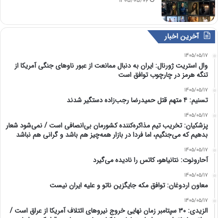
1405/05/06
آخرین اخبار
1405/05/17
وال استریت ژورنال: ایران به دنبال ممانعت از عبور ناوهای جنگی آمریکا از
تنگه هرمز در چارچوب توافق است
1405/05/17
تسنیم: ۴ متهم قتل حمیدرضا رجب‌زاده دستگیر شدند
1405/05/17
پزشکیان: تخریب تیم مذاکره‌کننده کشورمان بی‌انصافی است / نمی‌شود شعار
بدهیم که می‌جنگیم، اما فردا در بازار همه‌چیز هم باشد و گرانی هم نباشد
1405/05/17
آحارونوت: نتانیاهو، کاتس را نادیده می‌گیرد
1405/05/17
معاون اردوغان: توافق مکه جایگزین ناتو و علیه ایران نیست
1405/05/17
الزیدی: ۳۰ سپتامبر زمان نهایی خروج نیروهای ائتلاف آمریکا از عراق است /