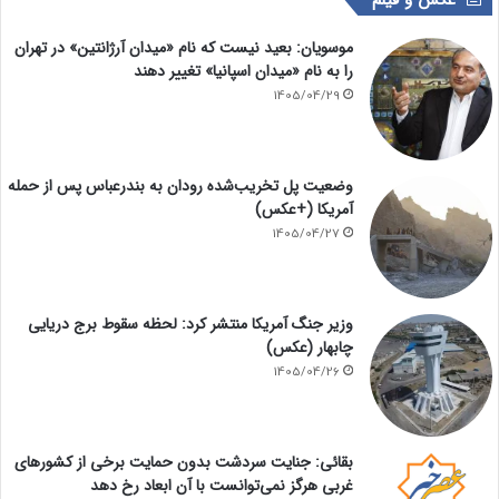
عکس و فیلم
موسویان: بعید نیست که نام «میدان آرژانتین» در تهران
را به نام «میدان اسپانیا» تغییر دهند
1405/04/29
وضعیت پل تخریب‌شده رودان به بندرعباس پس از حمله
آمریکا (+عکس)
1405/04/27
وزیر جنگ آمریکا منتشر کرد: لحظه سقوط برج دریایی
چابهار (عکس)
1405/04/26
بقائی: جنایت سردشت بدون حمایت برخی از کشورهای
غربی هرگز نمی‌توانست با آن ابعاد رخ دهد