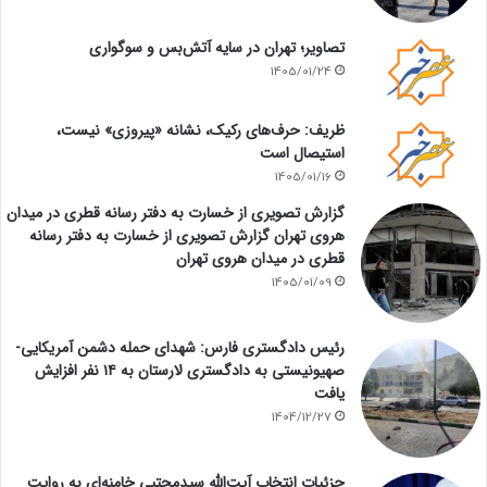
تصاویر؛ تهران در سایه آتش‌بس و سوگواری
1405/01/24
ظریف: حرف‌های رکیک، نشانه «پیروزی» نیست،
استیصال است
1405/01/16
گزارش تصویری از خسارت به دفتر رسانه قطری در میدان
هروی تهران گزارش تصویری از خسارت به دفتر رسانه
قطری در میدان هروی تهران
1405/01/09
رئیس دادگستری فارس: شهدای حمله دشمن آمریکایی-
صهیونیستی به دادگستری لارستان به ۱۴ نفر افزایش
یافت
1404/12/27
جزئیات انتخاب آیت‌الله سیدمجتبی خامنه‌ای به روایت