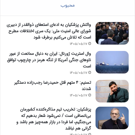
محبوب
واکنش پزشکیان به ادعای استعفای ذوالقدر از دبیری
شورای عالی امنیت ملی: یک سری اختلافات مطرح
است که تلاش می‌کنیم برطرف شود
1405/05/17
وال استریت ژورنال: ایران به دنبال ممانعت از عبور
ناوهای جنگی آمریکا از تنگه هرمز در چارچوب توافق
است
1405/05/17
تسنیم: ۴ متهم قتل حمیدرضا رجب‌زاده دستگیر
شدند
1405/05/17
پزشکیان: تخریب تیم مذاکره‌کننده کشورمان
بی‌انصافی است / نمی‌شود شعار بدهیم که
می‌جنگیم، اما فردا در بازار همه‌چیز هم باشد و
گرانی هم نباشد