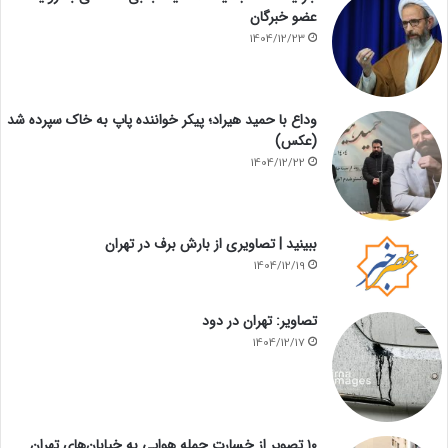
عضو خبرگان
1404/12/23
وداع با حمید هیراد؛ پیکر خواننده پاپ به خاک سپرده شد
(عکس)
1404/12/22
ببینید | تصاویری از بارش برف در تهران
1404/12/19
تصاویر: تهران در دود
1404/12/17
۱۰ تصویر از خسارت حمله هوایی به خیابان‌های تهران