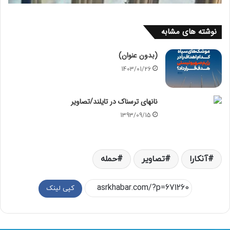
نوشته های مشابه
(بدون عنوان)
1403/01/26
نان‎های ترسناک در تایلند/تصاویر
1393/09/15
آنکارا
تصاویر
حمله
کپی لینک