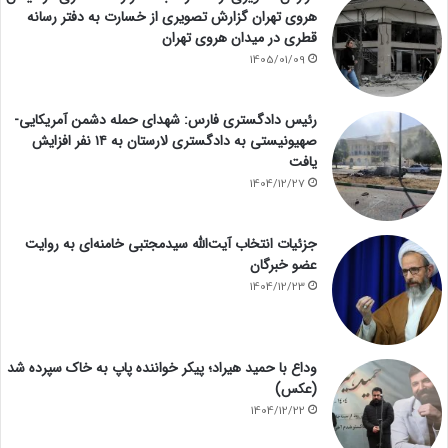
هروی تهران گزارش تصویری از خسارت به دفتر رسانه
قطری در میدان هروی تهران
1405/01/09
رئیس دادگستری فارس: شهدای حمله دشمن آمریکایی-
صهیونیستی به دادگستری لارستان به ۱۴ نفر افزایش
یافت
1404/12/27
جزئیات انتخاب آیت‌الله سیدمجتبی خامنه‌ای به روایت
عضو خبرگان
1404/12/23
وداع با حمید هیراد؛ پیکر خواننده پاپ به خاک سپرده شد
(عکس)
1404/12/22