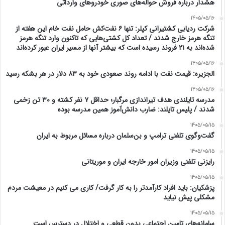
هشدار درباره فروش حواله‌های صوری خودروهای وارداتی
1405/05/16
شرکت ردیابی کشتیرانی کپلر: تنها ۶ نفت‌کش حامل نفت خام این هفته از
تنگه هرمز خارج شدند / تعداد کل کشتی‌هایی که تاکنون وارد تنگه هرمز
شده‌اند به ۲۱ فروند رسیده است که بیشتر آنها از مسیر ایران عبور کرده‌اند
1405/05/16
الجزیره: قیمت نفت با ادامه روند صعودی خود به ۸۳ دلار در هر بشکه رسید
1405/05/16
مدرسه تایلندی هدف تیراندازی مرگبار؛ حداقل ۷ نفر کشته و ۳۰ تن زخمی
شدند / پلیس تایلند: ضارب دانش‌آموز همین مدرسه بوده
1405/05/15
گفت‌وگوی تلفنی ترامپ و بن‌سلمان درباره مسائل مربوط به ایران
1405/05/15
رایزنی تلفنی وزیران امور خارجه ایران و موریتانی
1405/05/15
پزشکیان: باید افراد کارآمدتر را به کار گرفت/ کاری می کنیم در معیشت مردم
مشکلی پیش نیاید
1405/05/15
سامانه‌های تامین اجتماعی بدون قطعی و اختلال در دسترس است