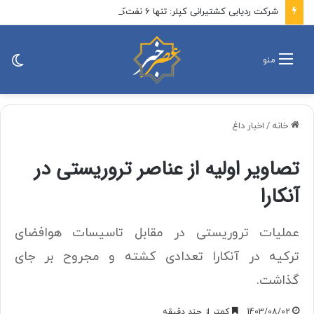
شرکت ردیابی کشتیرانی کپلر: تنها ۶ نفت‌کش حامل نفت خام این هفته از تنگه هرمز خارج شدند / تعداد کل کشتی‌هایی که تاکنون وارد تنگه هرمز شده‌اند به ۲۱ فروند رسیده است که بیشتر آنها از مسیر ایران عبور کرده‌اند
تغی
منو
پو
خانه
/
اخبار داغ
تصاویر اولیه از عناصر تروریستی در
آنکارا
عملیات تروریستی در مقابل تاسیسات هوافضای
ترکیه در آنکارا تعدادی کشته و مجروح بر جای
گذاشت.
1403/08/02
کمتر از چند دقیقه