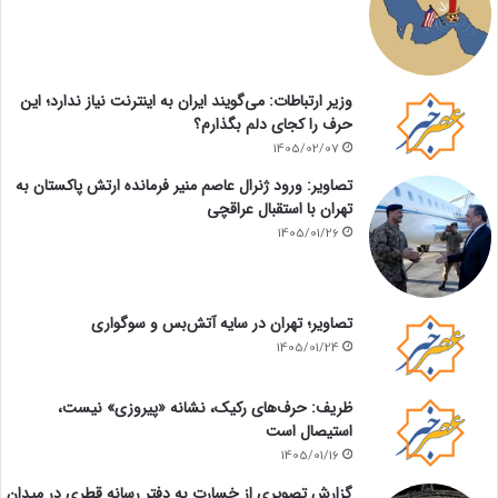
وزیر ارتباطات: می‌گویند ایران به اینترنت نیاز ندارد؛ این
حرف را کجای دلم بگذارم؟
1405/02/07
تصاویر: ورود ژنرال عاصم منیر فرمانده ارتش پاکستان به
تهران با استقبال عراقچی
1405/01/26
تصاویر؛ تهران در سایه آتش‌بس و سوگواری
1405/01/24
ظریف: حرف‌های رکیک، نشانه «پیروزی» نیست،
استیصال است
1405/01/16
گزارش تصویری از خسارت به دفتر رسانه قطری در میدان