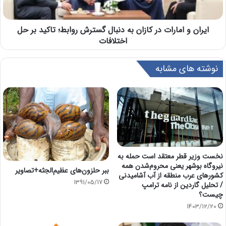
ایران و امارات در کازان به دنبال گسترش روابط؛ تاکید بر حل
اختلافات
نوشته های مشابه
نخست وزیر قطر معتقد است حمله به
نیروگاه بوشهر یعنی محروم‌شدن همه
ببر حلزون‌های عظیم‌الجثه+تصاویر
کشورهای عرب منطقه از آب آشامیدنی
1391/05/17
/ تحلیل گاردین از نامه ترامپ
چیست؟
1403/12/20