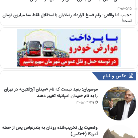
1405/05/15
عجیب اما واقعی: رقم فسخ قرارداد رضائیان با استقلال فقط ۱۰۰ میلیون تومان
است!
عکس و فیلم
موسویان: بعید نیست که نام «میدان آرژانتین» در تهران
را به نام «میدان اسپانیا» تغییر دهند
1405/04/29
وضعیت پل تخریب‌شده رودان به بندرعباس پس از حمله
آمریکا (+عکس)