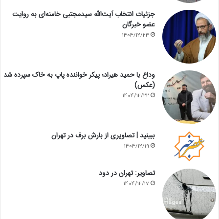
جزئیات انتخاب آیت‌الله سیدمجتبی خامنه‌ای به روایت
عضو خبرگان
1404/12/23
وداع با حمید هیراد؛ پیکر خواننده پاپ به خاک سپرده شد
(عکس)
1404/12/22
ببینید | تصاویری از بارش برف در تهران
1404/12/19
تصاویر: تهران در دود
1404/12/17