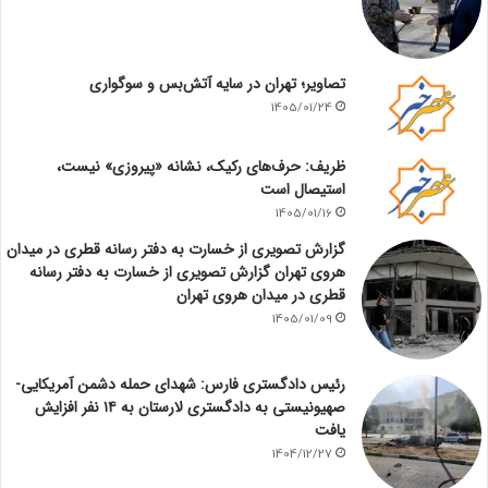
تصاویر؛ تهران در سایه آتش‌بس و سوگواری
1405/01/24
ظریف: حرف‌های رکیک، نشانه «پیروزی» نیست،
استیصال است
1405/01/16
گزارش تصویری از خسارت به دفتر رسانه قطری در میدان
هروی تهران گزارش تصویری از خسارت به دفتر رسانه
قطری در میدان هروی تهران
1405/01/09
رئیس دادگستری فارس: شهدای حمله دشمن آمریکایی-
صهیونیستی به دادگستری لارستان به ۱۴ نفر افزایش
یافت
1404/12/27