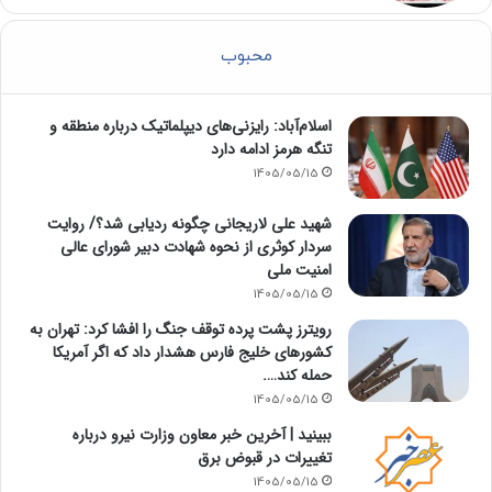
محبوب
اسلام‌آباد: رایزنی‌های دیپلماتیک درباره منطقه و
تنگه هرمز ادامه دارد
1405/05/15
شهید علی لاریجانی چگونه ردیابی شد؟/ روایت
سردار کوثری از نحوه شهادت دبیر شورای عالی
امنیت ملی
1405/05/15
رویترز پشت پرده توقف جنگ را افشا کرد: تهران به
کشورهای خلیج فارس هشدار داد که اگر آمریکا
حمله کند….
1405/05/15
ببینید | آخرین خبر معاون وزارت نیرو درباره
تغییرات در قبوض برق
1405/05/15