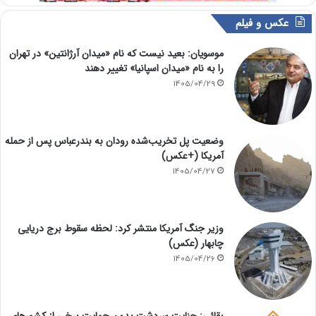
عکس و فیلم
موسویان: بعید نیست که نام «میدان آرژانتین» در تهران
را به نام «میدان اسپانیا» تغییر دهند
1405/04/29
وضعیت پل تخریب‌شده رودان به بندرعباس پس از حمله
آمریکا (+عکس)
1405/04/27
وزیر جنگ آمریکا منتشر کرد: لحظه سقوط برج دریایی
چابهار (عکس)
1405/04/26
بقائی: جنایت سردشت بدون حمایت برخی از کشورهای