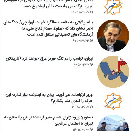
غربی هرگز نمی‌توانست با آن ابعاد رخ دهد
1405/04/07
پیام ولایتی به مناسب سالگرد شهید طهرانچی/ جنگ‌های
اخیر نشان داد که خطوط مقدم دفاع ملی، به
آزمایشگاه‌های تحقیقاتی منتقل شده است
1405/03/23
ایران، ترامپ را در تنگه هرمز غرق خواهد کرد+کاریکاتور
1405/02/17
وزیر ارتباطات: می‌گویند ایران به اینترنت نیاز ندارد؛ این
حرف را کجای دلم بگذارم؟
1405/02/07
تصاویر: ورود ژنرال عاصم منیر فرمانده ارتش پاکستان به
تهران با استقبال عراقچی
1405/01/26