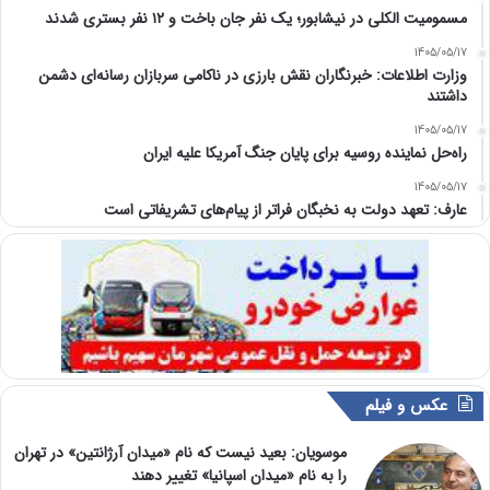
مسمومیت الکلی در نیشابور؛ یک نفر جان باخت و ۱۲ نفر بستری شدند
1405/05/17
وزارت اطلاعات: خبرنگاران نقش بارزی در ناکامی سربازان رسانه‌ای دشمن
داشتند
1405/05/17
راه‌حل نماینده روسیه برای پایان جنگ آمریکا علیه ایران
1405/05/17
عارف: تعهد دولت به نخبگان فراتر از پیام‎‌های تشریفاتی است
عکس و فیلم
موسویان: بعید نیست که نام «میدان آرژانتین» در تهران
را به نام «میدان اسپانیا» تغییر دهند