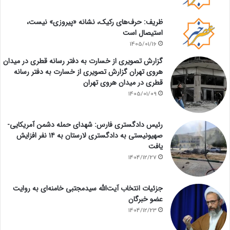
ظریف: حرف‌های رکیک، نشانه «پیروزی» نیست،
استیصال است
1405/01/16
گزارش تصویری از خسارت به دفتر رسانه قطری در میدان
هروی تهران گزارش تصویری از خسارت به دفتر رسانه
قطری در میدان هروی تهران
1405/01/09
رئیس دادگستری فارس: شهدای حمله دشمن آمریکایی-
صهیونیستی به دادگستری لارستان به ۱۴ نفر افزایش
یافت
1404/12/27
جزئیات انتخاب آیت‌الله سیدمجتبی خامنه‌ای به روایت
عضو خبرگان
1404/12/23