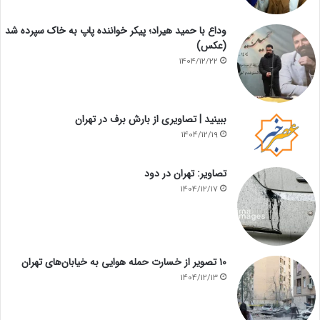
وداع با حمید هیراد؛ پیکر خواننده پاپ به خاک سپرده شد
(عکس)
1404/12/22
ببینید | تصاویری از بارش برف در تهران
1404/12/19
تصاویر: تهران در دود
1404/12/17
۱۰ تصویر از خسارت حمله هوایی به خیابان‌های تهران
1404/12/13