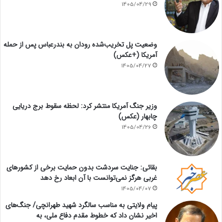
1405/04/29
وضعیت پل تخریب‌شده رودان به بندرعباس پس از حمله
آمریکا (+عکس)
1405/04/27
وزیر جنگ آمریکا منتشر کرد: لحظه سقوط برج دریایی
چابهار (عکس)
1405/04/26
بقائی: جنایت سردشت بدون حمایت برخی از کشورهای
غربی هرگز نمی‌توانست با آن ابعاد رخ دهد
1405/04/07
پیام ولایتی به مناسب سالگرد شهید طهرانچی/ جنگ‌های
اخیر نشان داد که خطوط مقدم دفاع ملی، به