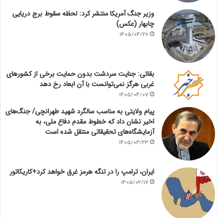
وزیر جنگ آمریکا منتشر کرد: لحظه سقوط برج دریایی
چابهار (عکس)
1405/04/26
بقائی: جنایت سردشت بدون حمایت برخی از کشورهای
غربی هرگز نمی‌توانست با آن ابعاد رخ دهد
1405/04/07
پیام ولایتی به مناسب سالگرد شهید طهرانچی/ جنگ‌های
اخیر نشان داد که خطوط مقدم دفاع ملی، به
آزمایشگاه‌های تحقیقاتی منتقل شده است
1405/03/23
ایران، ترامپ را در تنگه هرمز غرق خواهد کرد+کاریکاتور
1405/02/17