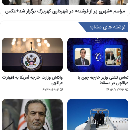
مراسم «شهری پر از فرشته» در شهرداری کهریزک برگزار شد+عکس
نوشته های مشابه
تماس تلفنى وزير خارجه چين با
واکنش وزارت خارجه آمریکا به اظهارات
عراقچى در مسقط
عراقچی
1403/06/02
1403/07/23