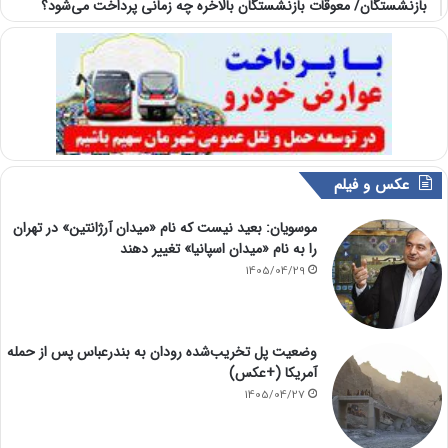
بازنشستگان/ معوقات بازنشستگان بالاخره چه زمانی پرداخت می‌شود؟
عکس و فیلم
موسویان: بعید نیست که نام «میدان آرژانتین» در تهران
را به نام «میدان اسپانیا» تغییر دهند
1405/04/29
وضعیت پل تخریب‌شده رودان به بندرعباس پس از حمله
آمریکا (+عکس)
1405/04/27