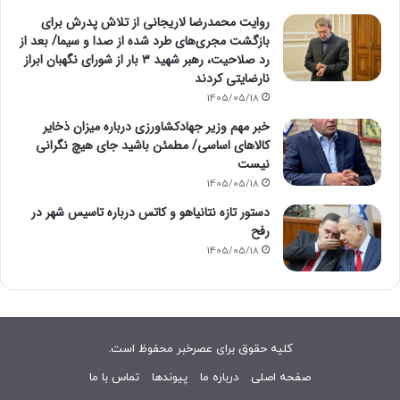
روایت محمدرضا لاریجانی از تلاش پدرش برای
بازگشت مجری‌های طرد شده از صدا و سیما/ بعد از
رد صلاحیت، رهبر شهید ۳ بار از شورای نگهبان ابراز
نارضایتی کردند
1405/05/18
خبر مهم وزیر جهادکشاورزی درباره میزان ذخایر
کالاهای اساسی/ مطمئن باشید جای هیچ نگرانی
نیست
1405/05/18
دستور تازه نتانیاهو و کاتس درباره تاسیس شهر در
رفح
1405/05/18
کلیه حقوق برای عصرخبر محفوظ است.
صفحه اصلی
درباره ما
پیوندها
تماس با ما