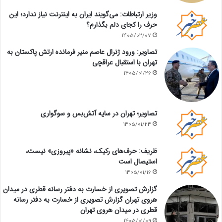
وزیر ارتباطات: می‌گویند ایران به اینترنت نیاز ندارد؛ این
حرف را کجای دلم بگذارم؟
1405/02/07
تصاویر: ورود ژنرال عاصم منیر فرمانده ارتش پاکستان به
تهران با استقبال عراقچی
1405/01/26
تصاویر؛ تهران در سایه آتش‌بس و سوگواری
1405/01/24
ظریف: حرف‌های رکیک، نشانه «پیروزی» نیست،
استیصال است
1405/01/16
گزارش تصویری از خسارت به دفتر رسانه قطری در میدان
هروی تهران گزارش تصویری از خسارت به دفتر رسانه
قطری در میدان هروی تهران
1405/01/09