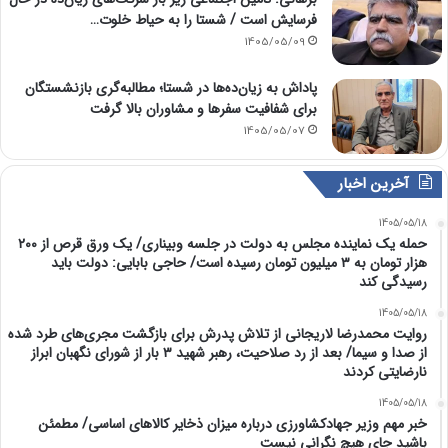
فرسایش است / شستا را به حیاط خلوت…
1405/05/09
پاداش به زیان‌ده‌ها در شستا؛ مطالبه‌گری بازنشستگان
برای شفافیت سفرها و مشاوران بالا گرفت
1405/05/07
آخرین اخبار
1405/05/18
حمله یک نماینده مجلس به دولت در جلسه وبیناری/ یک ورق قرص از ۲۰۰
هزار تومان به ۳ میلیون تومان رسیده است/ حاجی بابایی: دولت باید
رسیدگی کند
1405/05/18
روایت محمدرضا لاریجانی از تلاش پدرش برای بازگشت مجری‌های طرد شده
از صدا و سیما/ بعد از رد صلاحیت، رهبر شهید ۳ بار از شورای نگهبان ابراز
نارضایتی کردند
1405/05/18
خبر مهم وزیر جهادکشاورزی درباره میزان ذخایر کالاهای اساسی/ مطمئن
باشید جای هیچ نگرانی نیست