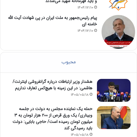
و باید قهرمانانه شهید می‌شدند
1404/12/10
پیام رئیس‌جمهور به ملت ایران در پی شهادت آیت الله
خامنه ای
1404/12/10
محبوب
هشدار وزیر ارتباطات درباره گرانفروشی اینترنت/
هاشمی: در این زمینه با هیچ‌کس تعارف نداریم
1405/05/18
حمله یک نماینده مجلس به دولت در جلسه
وبیناری/ یک ورق قرص از ۲۰۰ هزار تومان به ۳
میلیون تومان رسیده است/ حاجی بابایی: دولت
باید رسیدگی کند
1405/05/18