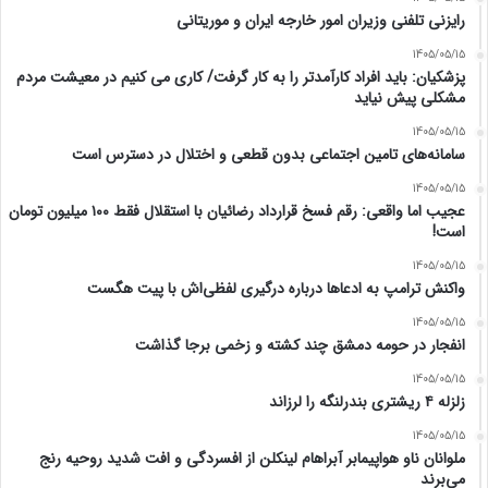
رایزنی تلفنی وزیران امور خارجه ایران و موریتانی
1405/05/15
پزشکیان: باید افراد کارآمدتر را به کار گرفت/ کاری می کنیم در معیشت مردم
مشکلی پیش نیاید
1405/05/15
سامانه‌های تامین اجتماعی بدون قطعی و اختلال در دسترس است
1405/05/15
عجیب اما واقعی: رقم فسخ قرارداد رضائیان با استقلال فقط ۱۰۰ میلیون تومان
است!
1405/05/15
واکنش ترامپ به ادعاها درباره درگیری لفظی‌اش با پیت هگست
1405/05/15
انفجار در حومه دمشق چند کشته و زخمی برجا گذاشت
1405/05/15
زلزله ۴ ریشتری بندرلنگه را لرزاند
1405/05/15
ملوانان ناو هواپیمابر آبراهام لینکلن از افسردگی و افت شدید روحیه رنج
می‌برند