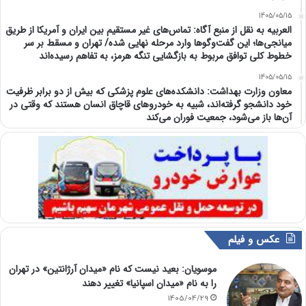
1405/05/15
العربیه به نقل از منبع آگاه: تماس‌های غیر مستقیم بین ایران و آمریکا از طریق
میانجی‌ها؛ این گفت‌و‌گو‌ها وارد مرحله نهایی شده/ تهران و مسقط بر سر
خطوط کلی توافق مربوط به بازگشایی تنگه هرمز، به تفاهم رسیده‌اند
1405/05/15
معاون وزارت بهداشت: دانشکده‌های علوم پزشکی که بیش از دو برابر ظرفیت
خود دانشجو گرفته‌اند، شبیه به خودرو‌های قاچاق انسان هستند که وقتی در
آن‌ها باز می‌شود، جمعیت فوران می‌کند
عکس و فیلم
موسویان: بعید نیست که نام «میدان آرژانتین» در تهران
را به نام «میدان اسپانیا» تغییر دهند
1405/04/29