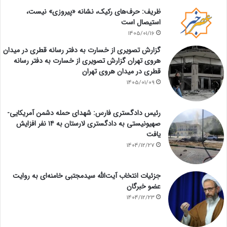
ظریف: حرف‌های رکیک، نشانه «پیروزی» نیست،
استیصال است
1405/01/16
گزارش تصویری از خسارت به دفتر رسانه قطری در میدان
هروی تهران گزارش تصویری از خسارت به دفتر رسانه
قطری در میدان هروی تهران
1405/01/09
رئیس دادگستری فارس: شهدای حمله دشمن آمریکایی-
صهیونیستی به دادگستری لارستان به ۱۴ نفر افزایش
یافت
1404/12/27
جزئیات انتخاب آیت‌الله سیدمجتبی خامنه‌ای به روایت
عضو خبرگان
1404/12/23