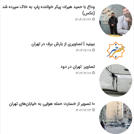
وداع با حمید هیراد؛ پیکر خواننده پاپ به خاک سپرده شد
(عکس)
1404/12/22
ببینید | تصاویری از بارش برف در تهران
1404/12/19
تصاویر: تهران در دود
1404/12/17
۱۰ تصویر از خسارت حمله هوایی به خیابان‌های تهران
1404/12/13