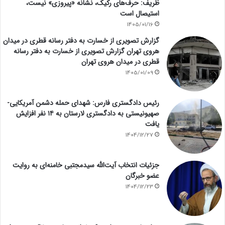
ظریف: حرف‌های رکیک، نشانه «پیروزی» نیست،
استیصال است
1405/01/16
گزارش تصویری از خسارت به دفتر رسانه قطری در میدان
هروی تهران گزارش تصویری از خسارت به دفتر رسانه
قطری در میدان هروی تهران
1405/01/09
رئیس دادگستری فارس: شهدای حمله دشمن آمریکایی-
صهیونیستی به دادگستری لارستان به ۱۴ نفر افزایش
یافت
1404/12/27
جزئیات انتخاب آیت‌الله سیدمجتبی خامنه‌ای به روایت
عضو خبرگان
1404/12/23