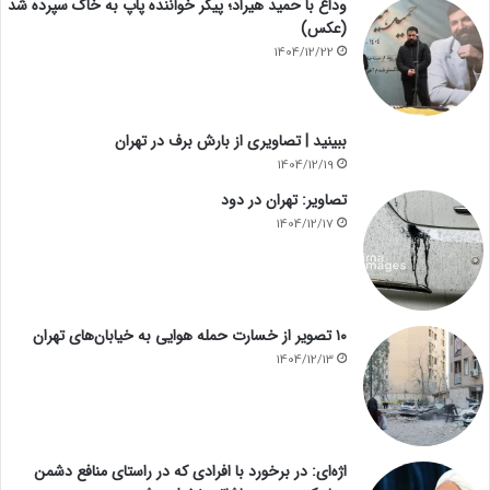
وداع با حمید هیراد؛ پیکر خواننده پاپ به خاک سپرده شد
(عکس)
1404/12/22
ببینید | تصاویری از بارش برف در تهران
1404/12/19
تصاویر: تهران در دود
1404/12/17
۱۰ تصویر از خسارت حمله هوایی به خیابان‌های تهران
1404/12/13