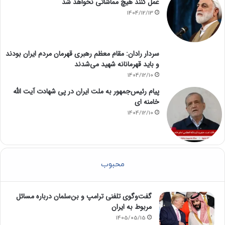
اژه‌ای: در برخورد با افرادی که در راستای منافع دشمن
عمل کنند هیچ مماشاتی نخواهد شد
1404/12/13
سردار رادان: مقام معظم رهبری قهرمان مردم ایران بودند
و باید قهرمانانه شهید می‌شدند
1404/12/10
پیام رئیس‌جمهور به ملت ایران در پی شهادت آیت الله
خامنه ای
1404/12/10
محبوب
گفت‌وگوی تلفنی ترامپ و بن‌سلمان درباره مسائل