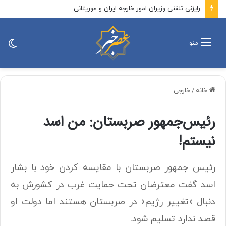
پزشکیان: باید افراد کارآمدتر را به کار گرفت/ کاری می کنیم در معیشت مردم مشکلی پیش نیاید
تغی
منو
پو
خانه
/
خارجی
رئیس‌جمهور صربستان: من اسد
نیستم!
رئیس جمهور صربستان با مقایسه کردن خود با بشار
اسد گفت معترضان تحت حمایت غرب در کشورش به
دنبال «تغییر رژیم» در صربستان هستند اما دولت او
قصد ندارد تسلیم شود.