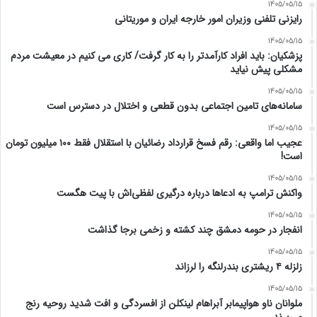
1405/05/15
رایزنی تلفنی وزیران امور خارجه ایران و موریتانی
1405/05/15
پزشکیان: باید افراد کارآمدتر را به کار گرفت/ کاری می کنیم در معیشت مردم
مشکلی پیش نیاید
1405/05/15
سامانه‌های تامین اجتماعی بدون قطعی و اختلال در دسترس است
1405/05/15
عجیب اما واقعی: رقم فسخ قرارداد رضائیان با استقلال فقط ۱۰۰ میلیون تومان
است!
1405/05/15
واکنش ترامپ به ادعاها درباره درگیری لفظی‌اش با پیت هگست
1405/05/15
انفجار در حومه دمشق چند کشته و زخمی برجا گذاشت
1405/05/15
زلزله ۴ ریشتری بندرلنگه را لرزاند
1405/05/15
ملوانان ناو هواپیمابر آبراهام لینکلن از افسردگی و افت شدید روحیه رنج