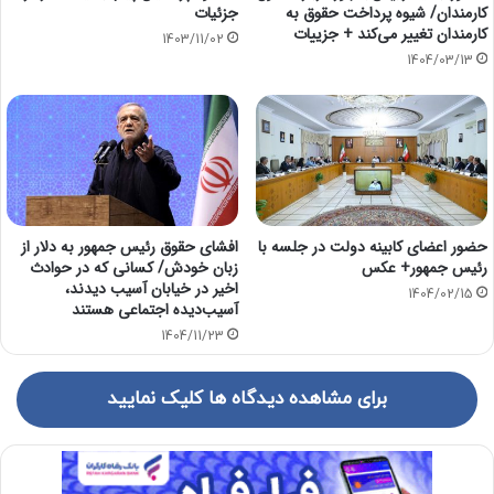
کارمندان/ شیوه پرداخت حقوق به
جزئیات
کارمندان تغییر می‌کند + جزییات
1403/11/02
1404/03/13
حضور اعضای کابینه دولت در جلسه با
افشای حقوق رئیس جمهور به دلار از
رئیس جمهور+ عکس
زبان خودش/ کسانی که در حوادث
اخیر در خیابان آسیب دیدند،
1404/02/15
آسیب‌دیده اجتماعی هستند
1404/11/23
برای مشاهده دیدگاه ها کلیک نمایید