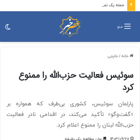
حمله یک نماینده مجلس به دولت در جلسه وبیناری/ یک ورق قرص از ۲۰۰ هزار تومان به ۳ میلیون تومان رسیده است/ حاجی بابایی: دولت باید رسیدگی کند
تغی
منو
پو
خانه
/
خارجی
سوئیس فعالیت حزب‌الله را ممنوع
کرد
پارلمان سوئیس، کشوری بی‌طرف که همواره بر
«گفت‌و‌گو» تأکید می‌کند، در اقدامی نادر فعالیت
حزب‌الله لبنان را ممنوع اعلام کرد.
1403/09/28
زمان مطالعه یک دقیقه