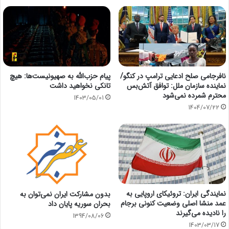
نافرجامی صلح ادعایی ترامپ در کنگو/
پیام حزب‌الله به صهیونیست‌ها: هیچ
نماینده سازمان ملل: توافق آتش‌بس
تانکی نخواهید داشت
محترم شمرده نمی‌شود
1403/05/01
1404/07/22
نمایندگی ایران: تروئیکای اروپایی به
بدون مشارکت ایران نمی‌توان به
عمد منشا اصلی وضعیت کنونی برجام
بحران سوریه پایان داد
را نادیده می‌گیرند
1394/08/06
1403/03/17