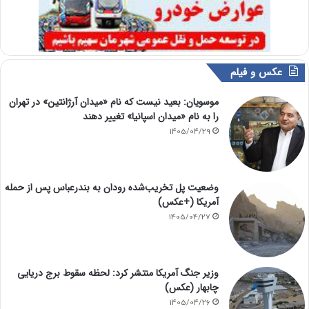
عکس و فیلم
موسویان: بعید نیست که نام «میدان آرژانتین» در تهران
را به نام «میدان اسپانیا» تغییر دهند
1405/04/29
وضعیت پل تخریب‌شده رودان به بندرعباس پس از حمله
آمریکا (+عکس)
1405/04/27
وزیر جنگ آمریکا منتشر کرد: لحظه سقوط برج دریایی
چابهار (عکس)
1405/04/26