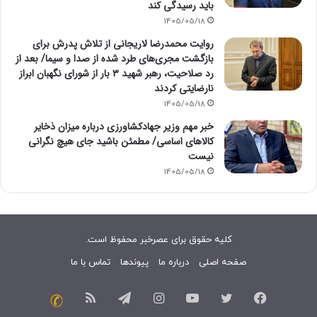
باید رسیدگی کند
1405/05/18
روایت محمدرضا لاریجانی از تلاش پدرش برای
بازگشت مجری‌های طرد شده از صدا و سیما/ بعد از
رد صلاحیت، رهبر شهید ۳ بار از شورای نگهبان ابراز
نارضایتی کردند
1405/05/18
خبر مهم وزیر جهادکشاورزی درباره میزان ذخایر
کالاهای اساسی/ مطمئن باشید جای هیچ نگرانی
نیست
1405/05/18
کلیه حقوق برای عصرخبر محفوظ است.
صفحه اصلی
درباره ما
پیوندها
تماس با ما
فیسبوک
توییتر
یوتیوب
اینستاگرام
تلگرام
خوراک
تماس