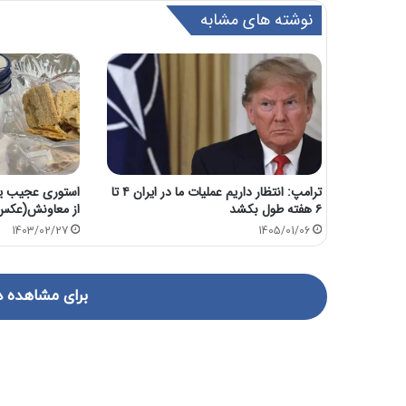
نوشته های مشابه
ترامپ: انتظار داریم عملیات ما در ایران ۴ تا
استوری عجیب یک
۶ هفته طول بکشد
از معاونش(عکس
1403/02/27
1405/01/06
برای مشاهده د