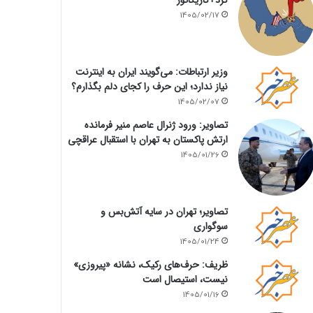
1405/02/17
وزیر ارتباطات: می‌گویند ایران به اینترنت
نیاز ندارد؛ این حرف را کجای دلم بگذارم؟
1405/02/07
تصاویر: ورود ژنرال عاصم منیر فرمانده
ارتش پاکستان به تهران با استقبال عراقچی
1405/01/26
تصاویر؛ تهران در سایه آتش‌بس و
سوگواری
1405/01/24
ظریف: حرف‌های رکیک، نشانه «پیروزی»
نیست، استیصال است
1405/01/16