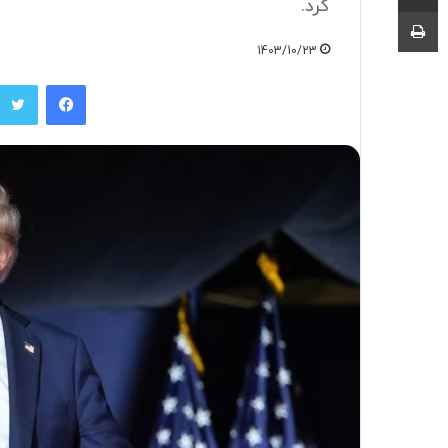
کرد.
چاپ
1403/10/23
فیسبوک