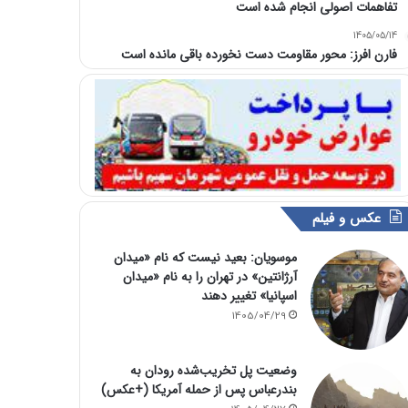
تفاهمات اصولی انجام شده است
1405/05/14
فارن افرز: محور مقاومت دست نخورده باقی مانده است
عکس و فیلم
موسویان: بعید نیست که نام «میدان
آرژانتین» در تهران را به نام «میدان
اسپانیا» تغییر دهند
1405/04/29
وضعیت پل تخریب‌شده رودان به
بندرعباس پس از حمله آمریکا (+عکس)