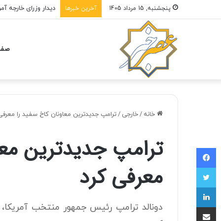
دیدار وزرای خارجه آمر
پنجشنبه, 15 مرداد 1405
آخرین خبرها
صفح
خانه
/
خارجی
/
ترامپ جدیدترین معاونان کاخ سفید را معرفی
ترامپ جدیدترین معا
فیسبوک
معرفی کرد
توییتر
لینکداین
دونالد ترامپ رئیس جمهور منتخب آمریکا، چ
اشتراک با ایمیل