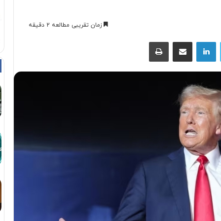
زمان تقریبی مطالعه 2 دقیقه
توییتر
لینکداین
اشتراک با ایمیل
چاپ