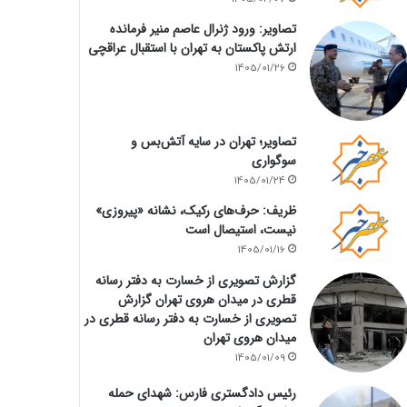
تصاویر: ورود ژنرال عاصم منیر فرمانده
ارتش پاکستان به تهران با استقبال عراقچی
1405/01/26
تصاویر؛ تهران در سایه آتش‌بس و
سوگواری
1405/01/24
ظریف: حرف‌های رکیک، نشانه «پیروزی»
نیست، استیصال است
1405/01/16
گزارش تصویری از خسارت به دفتر رسانه
قطری در میدان هروی تهران گزارش
تصویری از خسارت به دفتر رسانه قطری در
میدان هروی تهران
1405/01/09
رئیس دادگستری فارس: شهدای حمله