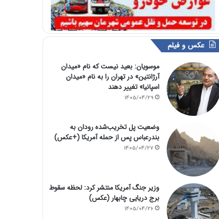
عکس و فیلم
موسویان: بعید نیست که نام «میدان
آرژانتین» در تهران را به نام «میدان
اسپانیا» تغییر دهند
1405/04/29
وضعیت پل تخریب‌شده رودان به
بندرعباس پس از حمله آمریکا (+عکس)
1405/04/27
وزیر جنگ آمریکا منتشر کرد: لحظه سقوط
برج دریایی چابهار (عکس)
1405/04/26