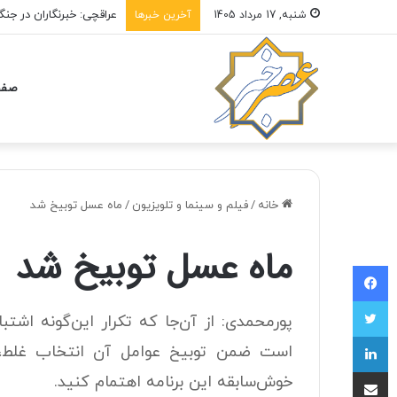
عراقچی: خبرنگاران در جنگ
شنبه, 17 مرداد 1405
آخرین خبرها
صفح
خانه
/
فیلم و سینما و تلویزیون
/
ماه عسل توبیخ شد
ماه عسل توبیخ شد
فیسبوک
توییتر
پورمحمدی: از آن‌جا که تکرار این‌گونه اشتب
لینکداین
است ضمن توبیخ عوامل آن انتخاب غلط، ب
اشتراک با ایمیل
خوش‌سابقه این برنامه اهتمام کنید.