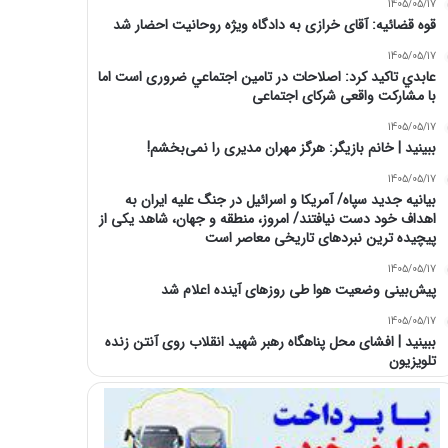
1405/05/17
قوه قضائیه: آقای خرازی به دادگاه ویژه روحانیت احضار شد
1405/05/17
عابدي تاكيد كرد: اصلاحات در تامين اجتماعي ضروری است اما
با مشارکت واقعی شرکای اجتماعی
1405/05/17
ببینید | خانم بازیگر: هرگز مهران مدیری را نمی‌بخشم!
1405/05/17
بیانیه جدید سپاه/ آمریکا و اسرائیل در جنگ علیه ایران به
اهداف خود دست نیافتند/ امروز، منطقه و جهان، شاهد یکی از
پیچیده ترین نبردهای تاریخی معاصر است
1405/05/17
پیش‌بینی وضعیت هوا طی روزهای آینده اعلام شد
1405/05/17
ببینید | افشای محل پناهگاه‌ رهبر شهید انقلاب روی آنتن زنده
تلویزیون