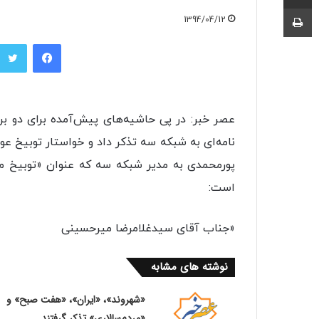
چاپ
1394/04/12
فیسبوک
عصر خبر: در پی حاشیه‌های پیش‌آمده برای دو بر
نامه‌ای به شبکه سه تذکر داد و خواستار توبیخ عو
پورمحمدی به مدیر شبکه سه که عنوان «توبیخ ما
است:
«جناب آقای سیدغلامرضا میرحسینی
نوشته های مشابه
«شهروند»، «ایران»، «هفت صبح» و
«مردم‌سالاری» تذکر گرفتند