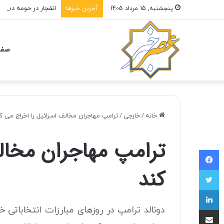
انفجار در حومه دمش
پنجشنبه, 15 مرداد 1405
آخرین خبرها
صفح
خانه
/
خارجی
/
ترامپ مهاجران مخالف اسرائیل را اخراج می ک
ترامپ مهاجران مخالف
فیسبوک
کند
توییتر
لینکداین
دونالد ترامپ در روزهای مبارزات انتخاباتی
اشتراک با ایمیل