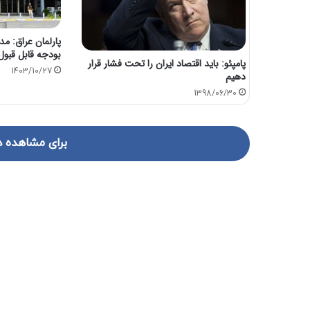
پارلمان عراق: مد
بودجه قابل قبو
پامپئو: باید اقتصاد ایران را تحت فشار قرار
1403/10/27
دهیم
1398/06/30
برای مشاهده د