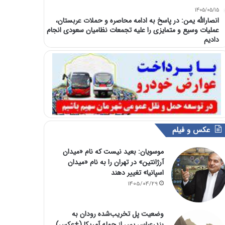
1405/05/15
انصارالله یمن: در پاسخ به ادامه محاصره و حملات عربستان،
عملیات وسیع و متمایزی را علیه تجمعات نظامیان سعودی انجام
دادیم
عکس و فیلم
موسویان: بعید نیست که نام «میدان
آرژانتین» در تهران را به نام «میدان
اسپانیا» تغییر دهند
1405/04/29
وضعیت پل تخریب‌شده رودان به
بندرعباس پس از حمله آمریکا (+عکس)