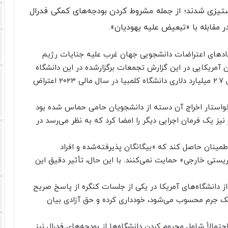
دستیزی شدند؛ از جمله مشروط کردن بودجه‌های کمکی فدرال
 مقابله با «تبعیض علیه یهودیان».
نمادهای اعتراضات دانشجویی جهان غرب علیه جنایات رژیم
ن آمریکایی در این گزارش تجمعات برگزارشده در این دانشگاه
را مصداق یهودستیزی دانسته و به بودجه کمکی فدرال ۲.۷ میلیارد دلاری دانشگاه کلمبیا در سال مالی ۲۰۲۳ اعتراض
 خواستار اخراج آن دسته از دانشجویان حامی حماس شده بود
 نیز یک فرمان اجرایی دیگر را امضا کرد که به نظر می‌رسد در
طمینان حاصل کند که «بیگانگان پذیرفته‌شده و افراد
ریستی خارجی» حمایت نمی‌کنند. با این حال، تأثیر دقیق این
ر دسامبر ۲۰۲۳، رؤسای برخی از دانشگاه‌های آمریکا در یکی از جلسات کنگره از پاسخ صریح
یک جرم محسوب می‌شود، خودداری کرده و حق آزادی بیان
تمالاً شامل محروم کردن دانشگاه‌ها از بودجه‌های فدرال نیز