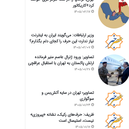
کرد+کاریکاتور
1405/02/17
وزیر ارتباطات: می‌گویند ایران به اینترنت
نیاز ندارد؛ این حرف را کجای دلم بگذارم؟
1405/02/07
تصاویر: ورود ژنرال عاصم منیر فرمانده
ارتش پاکستان به تهران با استقبال عراقچی
1405/01/26
تصاویر؛ تهران در سایه آتش‌بس و
سوگواری
1405/01/24
ظریف: حرف‌های رکیک، نشانه «پیروزی»
نیست، استیصال است
1405/01/16