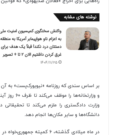
راه‌هایی برای اخراج «فعالان ضدیهودی» که قوانین ر
نوشته های مشابه
واکنش سخنگوی کمیسیون امنیت ملی
به اعزام ناو هواپیمابر آمریکا به منطقه؛
دستتان درد نکند! قبلاً یک هدف برای
غرق کردن داشتیم الان ۲ تا + تصویر
1404/11/25
بر اساس سندی که روزنامه «نیویورک‌پست» به آن 
و وزارتخانه‌
وزارت دادگستری را ملزم می‌کند تا تحقیقاتی 
دانشگاه‌ها و سایر مکان‌ها انجام دهد.
در ماه میلادی گذشته، ۶ کمیته