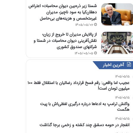
شستا زیر ذره‌بین دیوان محاسبات؛ اعتراض
دهقان‌کیا به سود ناچیز، مدیران
غیرمتخصص و هزینه‌های بی‌حاصل
1405/05/06
از پالایش مدیران تا خروج از زیان؛
نقش‌آفرینی دیوان محاسبات در شستا و
شرکتهای صندوق کشوری
1405/05/05
آخرین اخبار
1405/05/15
عجیب اما واقعی: رقم فسخ قرارداد رضائیان با استقلال فقط ۱۰۰
میلیون تومان است!
1405/05/15
واکنش ترامپ به ادعاها درباره درگیری لفظی‌اش با پیت
هگست
1405/05/15
انفجار در حومه دمشق چند کشته و زخمی برجا گذاشت