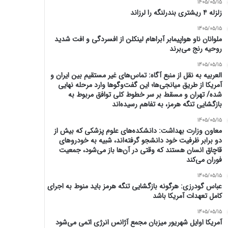
1405/05/15
زلزله ۴ ریشتری بندرلنگه را لرزاند
1405/05/15
ملوانان ناو هواپیمابر آبراهام لینکلن از افسردگی و افت شدید
روحیه رنج می‌برند
1405/05/15
العربیه به نقل از منبع آگاه: تماس‌های غیر مستقیم بین ایران و
آمریکا از طریق میانجی‌ها؛ این گفت‌و‌گو‌ها وارد مرحله نهایی
شده/ تهران و مسقط بر سر خطوط کلی توافق مربوط به
بازگشایی تنگه هرمز، به تفاهم رسیده‌اند
1405/05/15
معاون وزارت بهداشت: دانشکده‌های علوم پزشکی که بیش از
دو برابر ظرفیت خود دانشجو گرفته‌اند، شبیه به خودرو‌های
قاچاق انسان هستند که وقتی در آن‌ها باز می‌شود، جمعیت
فوران می‌کند
1405/05/15
عباس گودرزی: هرگونه بازگشایی تنگه هرمز باید منوط به اجرای
کامل تعهدات آمریکا باشد
1405/05/15
آمریکا اوایل شهریور میزبان مجمع آژانس انرژی اتمی می‌شود