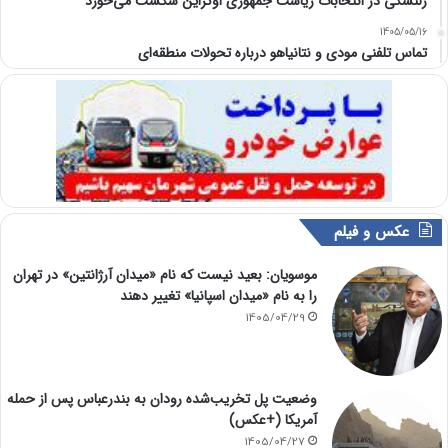
زلنسکی در انتخابات ریاست جمهوری اوکراین شکست می‌خورد
1405/05/16
تماس تلفنی مودی و نتانیاهو درباره تحولات منطقه‌ای
عکس و فیلم
موسویان: بعید نیست که نام «میدان آرژانتین» در تهران
را به نام «میدان اسپانیا» تغییر دهند
1405/04/29
وضعیت پل تخریب‌شده رودان به بندرعباس پس از حمله
آمریکا (+عکس)
1405/04/27