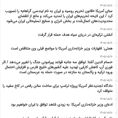
1405/05/16
سنای آمریکا «قانون تحریم روسیه و ایران به نام لیندسی گراهام» را تصویب
کرد / این لایحه تحریم‌های ایران را تمدید می‌کند و مانع از انقضای
محدودیت‌های اعمال‌شده بر بخش انرژی و صنایع تسلیحاتی ایران می‌شود
1405/05/16
کشتی ترکیه‌ای در دریای سیاه هدف حمله قرار گرفت
1405/05/16
همتی: اظهارات وزیر خزانه‌داری آمریکا با مواضع قبلی وی متناقض است
1405/05/16
حسام الدین آشنا: توافق سه جانبه قواعد پیرامونی جنگ را تغییر می‌دهد / اثر
فوری آن، کاهش کارایی تهدید علیه کشور‌های خلیج فارس و افزایش احتمال
ورود ترکیه و پاکستان به منازعه در صورت حمله به عربستان است
1405/05/16
دادگاه تجدیدنظر آمریکا پروژه ترامپ برای ساخت سالن رقص در کاخ سفید را
متوقف کرد
1405/05/16
ادعای وزیر خزانه‌داری آمریکا: به زودی شاهد توافق با ایران خواهیم بود
1405/05/16