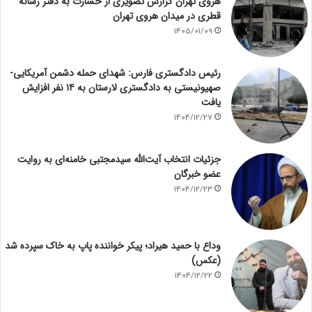
هروی تهران گزارش تصویری از خسارت به دفتر رسانه
قطری در میدان هروی تهران
1405/01/09
رئیس دادگستری فارس: شهدای حمله دشمن آمریکایی-
صهیونیستی به دادگستری لارستان به ۱۴ نفر افزایش
یافت
1404/12/27
جزئیات انتخاب آیت‌الله سیدمجتبی خامنه‌ای به روایت
عضو خبرگان
1404/12/23
وداع با حمید هیراد؛ پیکر خواننده پاپ به خاک سپرده شد
(عکس)
1404/12/22