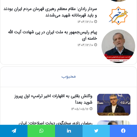
سردار رادان: مقام معظم رهبری قهرمان مردم ایران بودند
و باید قهرمانانه شهید می‌شدند
1404/12/10
پیام رئیس‌جمهور به ملت ایران در پی شهادت آیت الله
خامنه ای
1404/12/10
محبوب
واکنش بقایی به اظهارات اخیر ترامپ؛ اول پیروز
شوید بعد!
1405/05/16
رمضان زاده، سخنگوی دولت اصلاحات: ایران
پیشنهاد الحاق خود به توافق مکه را مطرح کند /
الان زمان پیشنهاد یک پیمان منطقه‌ای بدون