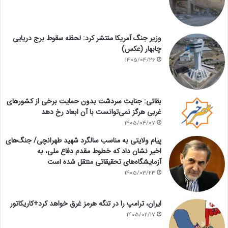
وزیر جنگ آمریکا منتشر کرد: لحظه سقوط برج دریایی
چابهار (عکس)
1405/04/26
بقائی: جنایت سردشت بدون حمایت برخی از کشورهای
غربی هرگز نمی‌توانست با آن ابعاد رخ دهد
1405/04/07
پیام ولایتی به مناسب سالگرد شهید طهرانچی/ جنگ‌های
اخیر نشان داد که خطوط مقدم دفاع ملی، به
آزمایشگاه‌های تحقیقاتی منتقل شده است
1405/03/23
ایران، ترامپ را در تنگه هرمز غرق خواهد کرد+کاریکاتور
1405/02/17