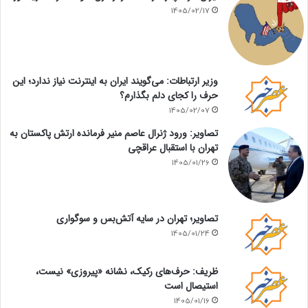
1405/02/17
وزیر ارتباطات: می‌گویند ایران به اینترنت نیاز ندارد؛ این
حرف را کجای دلم بگذارم؟
1405/02/07
تصاویر: ورود ژنرال عاصم منیر فرمانده ارتش پاکستان به
تهران با استقبال عراقچی
1405/01/26
تصاویر؛ تهران در سایه آتش‌بس و سوگواری
1405/01/24
ظریف: حرف‌های رکیک، نشانه «پیروزی» نیست،
استیصال است
1405/01/16