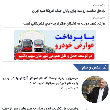
1405/05/17
راه‌حل نماینده روسیه برای پایان جنگ آمریکا علیه ایران
1405/05/17
عارف: تعهد دولت به نخبگان فراتر از پیام‎‌های تشریفاتی است
عکس و فیلم
موسویان: بعید نیست که نام «میدان آرژانتین» در تهران
را به نام «میدان اسپانیا» تغییر دهند
1405/04/29
وضعیت پل تخریب‌شده رودان به بندرعباس پس از حمله