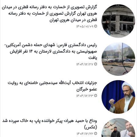
گزارش تصویری از خسارت به دفتر رسانه قطری در میدان
هروی تهران گزارش تصویری از خسارت به دفتر رسانه
قطری در میدان هروی تهران
1405/01/09
رئیس دادگستری فارس: شهدای حمله دشمن آمریکایی-
صهیونیستی به دادگستری لارستان به ۱۴ نفر افزایش
یافت
1404/12/27
جزئیات انتخاب آیت‌الله سیدمجتبی خامنه‌ای به روایت
عضو خبرگان
1404/12/23
وداع با حمید هیراد؛ پیکر خواننده پاپ به خاک سپرده شد
(عکس)
1404/12/22