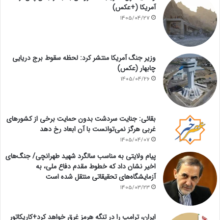
آمریکا (+عکس)
1405/04/27
وزیر جنگ آمریکا منتشر کرد: لحظه سقوط برج دریایی
چابهار (عکس)
1405/04/26
بقائی: جنایت سردشت بدون حمایت برخی از کشورهای
غربی هرگز نمی‌توانست با آن ابعاد رخ دهد
1405/04/07
پیام ولایتی به مناسب سالگرد شهید طهرانچی/ جنگ‌های
اخیر نشان داد که خطوط مقدم دفاع ملی، به
آزمایشگاه‌های تحقیقاتی منتقل شده است
1405/03/23
ایران، ترامپ را در تنگه هرمز غرق خواهد کرد+کاریکاتور