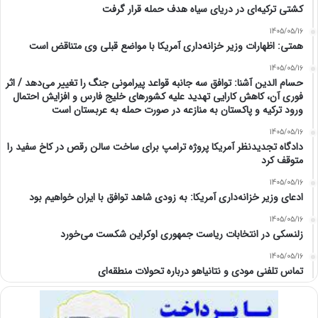
کشتی ترکیه‌ای در دریای سیاه هدف حمله قرار گرفت
1405/05/16
همتی: اظهارات وزیر خزانه‌داری آمریکا با مواضع قبلی وی متناقض است
1405/05/16
حسام الدین آشنا: توافق سه جانبه قواعد پیرامونی جنگ را تغییر می‌دهد / اثر
فوری آن، کاهش کارایی تهدید علیه کشور‌های خلیج فارس و افزایش احتمال
ورود ترکیه و پاکستان به منازعه در صورت حمله به عربستان است
1405/05/16
دادگاه تجدیدنظر آمریکا پروژه ترامپ برای ساخت سالن رقص در کاخ سفید را
متوقف کرد
1405/05/16
ادعای وزیر خزانه‌داری آمریکا: به زودی شاهد توافق با ایران خواهیم بود
1405/05/16
زلنسکی در انتخابات ریاست جمهوری اوکراین شکست می‌خورد
1405/05/16
تماس تلفنی مودی و نتانیاهو درباره تحولات منطقه‌ای