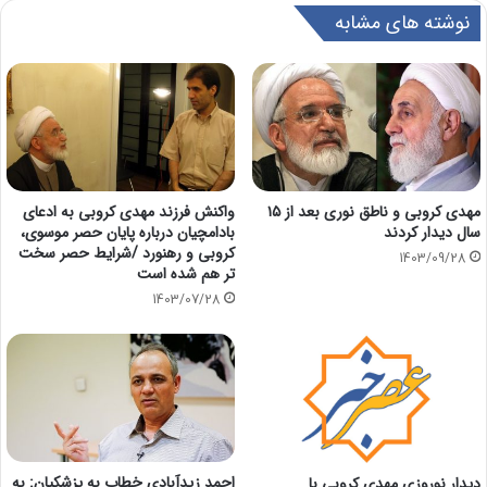
نوشته های مشابه
مهدی کروبی و ناطق نوری بعد از ۱۵
واکنش فرزند مهدی کروبی به ادعای
سال دیدار کردند
بادامچیان درباره پایان حصر موسوی،
کروبی و رهنورد /شرایط حصر سخت
1403/09/28
تر هم شده است
1403/07/28
احمد زیدآبادی خطاب به پزشکیان: به
دیدار نوروزی مهدی کروبی با