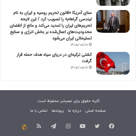
سنای آمریکا «قانون تحریم روسیه و ایران به نام
لیندسی گراهام» را تصویب کرد / این لایحه
تحریم‌های ایران را تمدید می‌کند و مانع از انقضای
محدودیت‌های اعمال‌شده بر بخش انرژی و صنایع
تسلیحاتی ایران می‌شود
1405/05/16
کشتی ترکیه‌ای در دریای سیاه هدف حمله قرار
گرفت
1405/05/16
کلیه حقوق برای عصرخبر محفوظ است.
صفحه اصلی
درباره ما
پیوندها
تماس با ما
فیسبوک
توییتر
یوتیوب
اینستاگرام
تلگرام
خوراک
تماس