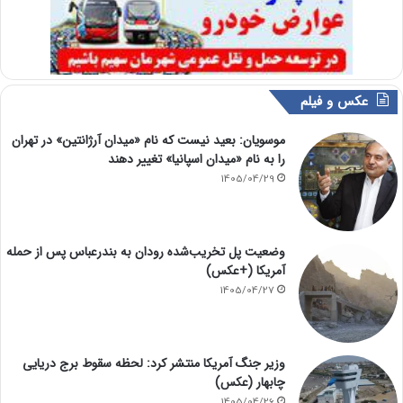
عکس و فیلم
موسویان: بعید نیست که نام «میدان آرژانتین» در تهران
را به نام «میدان اسپانیا» تغییر دهند
1405/04/29
وضعیت پل تخریب‌شده رودان به بندرعباس پس از حمله
آمریکا (+عکس)
1405/04/27
وزیر جنگ آمریکا منتشر کرد: لحظه سقوط برج دریایی
چابهار (عکس)
1405/04/26