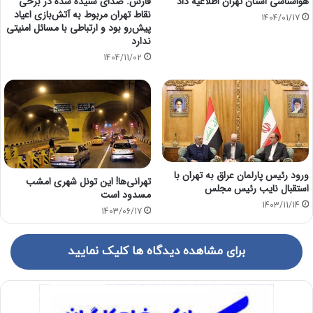
هواشناسی استان تهران اطلاعیه داد
فارس: صدای شنیده شده در برخی
نقاط تهران مربوط به آتش‌بازی اعیاد
1404/01/17
پیش‌رو بود و ارتباطی با مسائل امنیتی
ندارد
1404/11/02
ورود رئیس پارلمان عراق به تهران با
تهرانی‌ها! این تونل شهری امشب
استقبال نایب رئیس مجلس
مسدود است
1403/11/14
1403/06/17
برای مشاهده دیدگاه ها کلیک نمایید