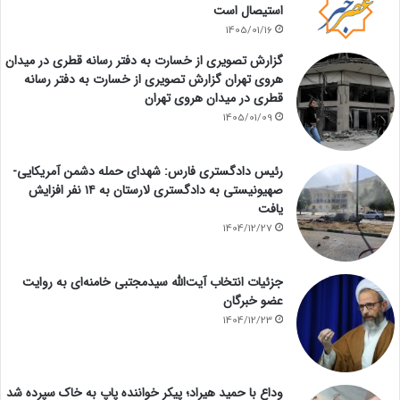
استیصال است
1405/01/16
گزارش تصویری از خسارت به دفتر رسانه قطری در میدان
هروی تهران گزارش تصویری از خسارت به دفتر رسانه
قطری در میدان هروی تهران
1405/01/09
رئیس دادگستری فارس: شهدای حمله دشمن آمریکایی-
صهیونیستی به دادگستری لارستان به ۱۴ نفر افزایش
یافت
1404/12/27
جزئیات انتخاب آیت‌الله سیدمجتبی خامنه‌ای به روایت
عضو خبرگان
1404/12/23
وداع با حمید هیراد؛ پیکر خواننده پاپ به خاک سپرده شد