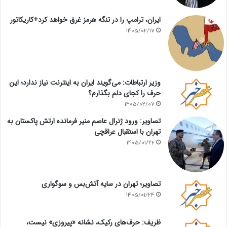
ایران، ترامپ را در تنگه هرمز غرق خواهد کرد+کاریکاتور
1405/02/17
وزیر ارتباطات: می‌گویند ایران به اینترنت نیاز ندارد؛ این
حرف را کجای دلم بگذارم؟
1405/02/07
تصاویر: ورود ژنرال عاصم منیر فرمانده ارتش پاکستان به
تهران با استقبال عراقچی
1405/01/26
تصاویر؛ تهران در سایه آتش‌بس و سوگواری
1405/01/24
ظریف: حرف‌های رکیک، نشانه «پیروزی» نیست،