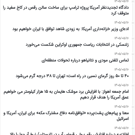
1405/05/16
دادگاه تجدیدنظر آمریکا پروژه ترامپ برای ساخت سالن رقص در کاخ سفید را
متوقف کرد
1405/05/16
ادعای وزیر خزانه‌داری آمریکا: به زودی شاهد توافق با ایران خواهیم بود
1405/05/16
زلنسکی در انتخابات ریاست جمهوری اوکراین شکست می‌خورد
1405/05/16
تماس تلفنی مودی و نتانیاهو درباره تحولات منطقه‌ای
1405/05/16
۴۰ تا ۵۰ روز گرمای نسبی در راه است؛ تهران تا ۳۸ درجه گرم می‌شود
1405/05/16
امام‌ جمعه اهواز: با افزایش برد موشک هایمان به ۱۵ هزار کیلومتر می خواهیم
عمق آمریکا را هدف قرار دهیم
1405/05/16
معنا و پیام‌های پشت‌پرده «توافق‌نامه دفاع مشترک مکه» برای ایران، آمریکا و
اسرائیل
1405/05/16
اطلاعیه درباره افزایش رقم برخی قبوض آب در تابستان/ نرخ آب‌بها را بالا