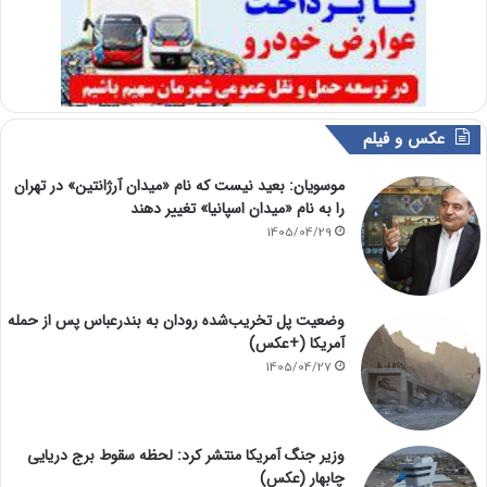
عکس و فیلم
موسویان: بعید نیست که نام «میدان آرژانتین» در تهران
را به نام «میدان اسپانیا» تغییر دهند
1405/04/29
وضعیت پل تخریب‌شده رودان به بندرعباس پس از حمله
آمریکا (+عکس)
1405/04/27
وزیر جنگ آمریکا منتشر کرد: لحظه سقوط برج دریایی
چابهار (عکس)