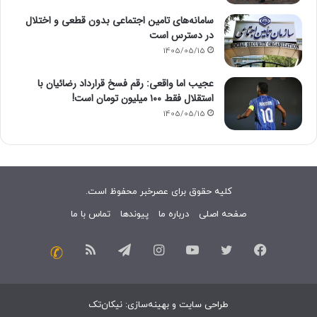
سامانه‌های تامین اجتماعی بدون قطعی و اختلال
در دسترس است
1405/05/15
عجیب اما واقعی: رقم فسخ قرارداد رضائیان با
استقلال فقط ۱۰۰ میلیون تومان است!
1405/05/15
کلیه حقوق برای عصرخبر محفوظ است.
صفحه اصلی
درباره ما
پیوندها
تماس با ما
فیسبوک
توییتر
یوتیوب
اینستاگرام
تلگرام
خوراک
تماس
با
طراحی سایت
و
بهینه‌سازی
:
نیکان‌تک