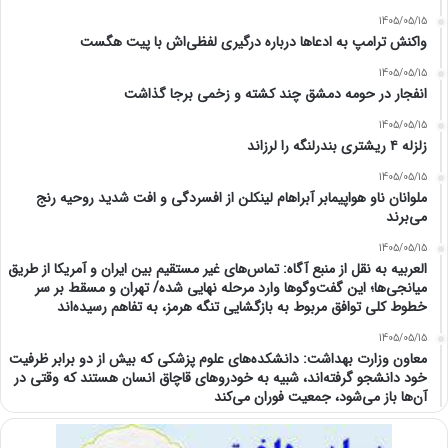
1405/05/15
واکنش ترامپ به ادعاها درباره درگیری لفظی‌اش با پیت هگست
1405/05/15
انفجار در حومه دمشق چند کشته و زخمی برجا گذاشت
1405/05/15
زلزله ۴ ریشتری بندرلنگه را لرزاند
1405/05/15
ملوانان ناو هواپیمابر آبراهام لینکلن از افسردگی و افت شدید روحیه رنج
می‌برند
1405/05/15
العربیه به نقل از منبع آگاه: تماس‌های غیر مستقیم بین ایران و آمریکا از طریق
میانجی‌ها؛ این گفت‌و‌گو‌ها وارد مرحله نهایی شده/ تهران و مسقط بر سر
خطوط کلی توافق مربوط به بازگشایی تنگه هرمز، به تفاهم رسیده‌اند
1405/05/15
معاون وزارت بهداشت: دانشکده‌های علوم پزشکی که بیش از دو برابر ظرفیت
خود دانشجو گرفته‌اند، شبیه به خودرو‌های قاچاق انسان هستند که وقتی در
آن‌ها باز می‌شود، جمعیت فوران می‌کند