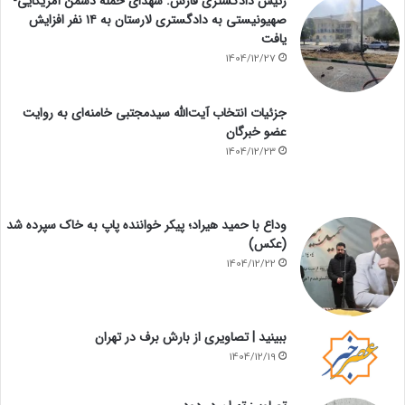
رئیس دادگستری فارس: شهدای حمله دشمن آمریکایی-
صهیونیستی به دادگستری لارستان به ۱۴ نفر افزایش
یافت
1404/12/27
جزئیات انتخاب آیت‌الله سیدمجتبی خامنه‌ای به روایت
عضو خبرگان
1404/12/23
وداع با حمید هیراد؛ پیکر خواننده پاپ به خاک سپرده شد
(عکس)
1404/12/22
ببینید | تصاویری از بارش برف در تهران
1404/12/19