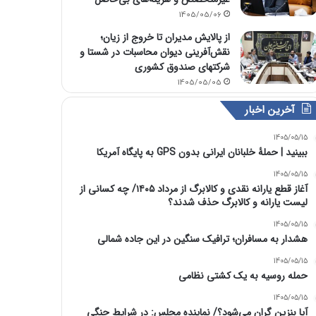
1405/05/06
از پالایش مدیران تا خروج از زیان؛
نقش‌آفرینی دیوان محاسبات در شستا و
شرکتهای صندوق کشوری
1405/05/05
آخرین اخبار
1405/05/15
ببینید | حملۀ خلبانان ایرانی بدون GPS به پایگاه آمریکا
1405/05/15
آغاز قطع یارانه نقدی و کالابرگ از مرداد ۱۴۰۵/ چه کسانی از
لیست یارانه و کالابرگ حذف شدند؟
1405/05/15
هشدار به مسافران؛ ترافیک سنگین در این جاده شمالی
1405/05/15
حمله روسیه به یک کشتی نظامی
1405/05/15
آیا بنزین گران می‌شود؟/ نماینده مجلس: در شرایط جنگی