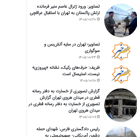
تصاویر: ورود ژنرال عاصم منیر فرمانده
ارتش پاکستان به تهران با استقبال عراقچی
1405/01/26
تصاویر؛ تهران در سایه آتش‌بس و
سوگواری
1405/01/24
ظریف: حرف‌های رکیک، نشانه «پیروزی»
نیست، استیصال است
1405/01/16
گزارش تصویری از خسارت به دفتر رسانه
قطری در میدان هروی تهران گزارش
تصویری از خسارت به دفتر رسانه قطری در
میدان هروی تهران
1405/01/09
رئیس دادگستری فارس: شهدای حمله
دشمن آمریکایی- صهیونیستی به