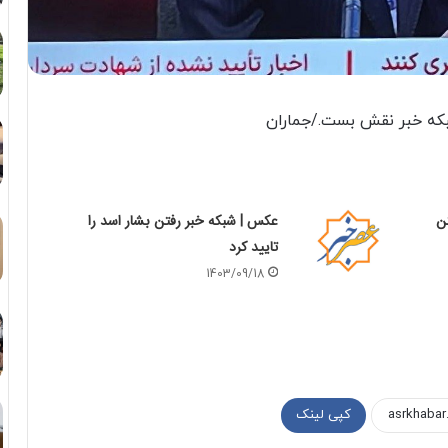
بکه خبر نقش بست./جماران
ن
عکس | شبکه خبر رفتن بشار اسد را
تایید کرد
1403/09/18
کپی لینک