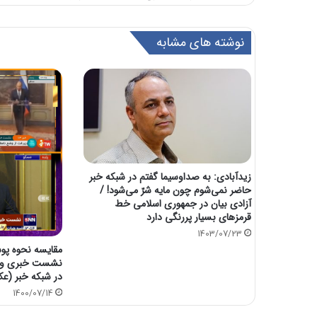
نوشته های مشابه
زیدآبادی: به صداوسیما گفتم در شبکه خبر
حاضر نمی‌شوم چون مایه شرّ می‌شود! /
آزادی بیان در جمهوری اسلامی خط
قرمزهای بسیار پررنگی دارد
1403/07/23
مقایسه نحوه پو
نشست خبری وزرا
در شبکه خبر (ع
1400/07/14