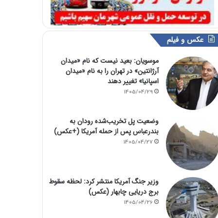
عکس و فیلم
موسویان: بعید نیست که نام «میدان
آرژانتین» در تهران را به نام «میدان
اسپانیا» تغییر دهند
1405/04/29
وضعیت پل تخریب‌شده رودان به
بندرعباس پس از حمله آمریکا (+عکس)
1405/04/27
وزیر جنگ آمریکا منتشر کرد: لحظه سقوط
برج دریایی چابهار (عکس)
1405/04/26