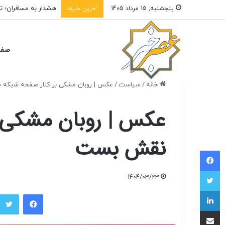
هشدار به مسافران؛ ت
پنجشنبه, 15 مرداد 1405
آخرین خبرها
صفح
خانه
/
سیاست
/
عکس | روبان مشکی بر کنار صفحه شبکه
عکس | روبان مشکی ب
نقش بست
فیسبوک
توییتر
1404/03/23
لینکداین
فیسبوک
اشتراک با ایمیل