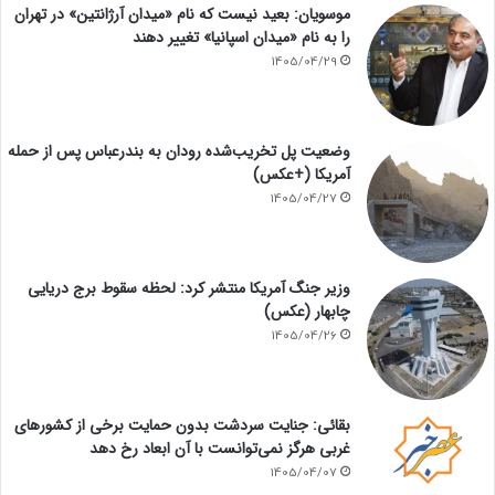
موسویان: بعید نیست که نام «میدان آرژانتین» در تهران
را به نام «میدان اسپانیا» تغییر دهند
1405/04/29
وضعیت پل تخریب‌شده رودان به بندرعباس پس از حمله
آمریکا (+عکس)
1405/04/27
وزیر جنگ آمریکا منتشر کرد: لحظه سقوط برج دریایی
چابهار (عکس)
1405/04/26
بقائی: جنایت سردشت بدون حمایت برخی از کشورهای
غربی هرگز نمی‌توانست با آن ابعاد رخ دهد
1405/04/07