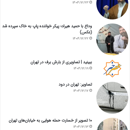
1404/12/23
وداع با حمید هیراد؛ پیکر خواننده پاپ به خاک سپرده شد
(عکس)
1404/12/22
ببینید | تصاویری از بارش برف در تهران
1404/12/19
تصاویر: تهران در دود
1404/12/17
۱۰ تصویر از خسارت حمله هوایی به خیابان‌های تهران
1404/12/13