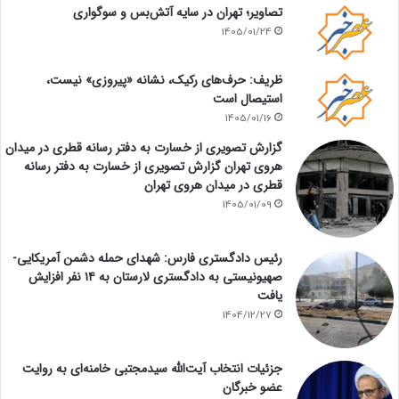
تصاویر؛ تهران در سایه آتش‌بس و سوگواری
1405/01/24
ظریف: حرف‌های رکیک، نشانه «پیروزی» نیست،
استیصال است
1405/01/16
گزارش تصویری از خسارت به دفتر رسانه قطری در میدان
هروی تهران گزارش تصویری از خسارت به دفتر رسانه
قطری در میدان هروی تهران
1405/01/09
رئیس دادگستری فارس: شهدای حمله دشمن آمریکایی-
صهیونیستی به دادگستری لارستان به ۱۴ نفر افزایش
یافت
1404/12/27
جزئیات انتخاب آیت‌الله سیدمجتبی خامنه‌ای به روایت
عضو خبرگان