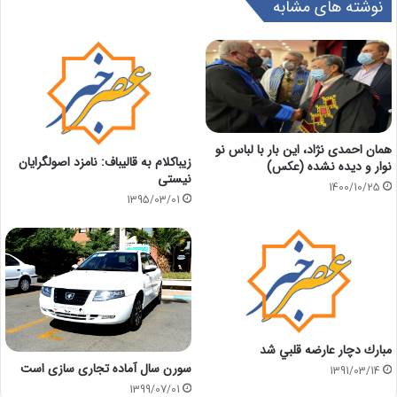
نوشته های مشابه
همان احمدی نژاد، این بار با لباس نو
زیباکلام‌ به‌ قالیباف: نامزد اصولگرایان
نوار و دیده نشده (عکس)
نیستی
1400/10/25
1395/03/01
مبارك دچار عارضه قلبي شد
سورن سال آماده تجاری سازی است
1391/03/14
1399/07/01