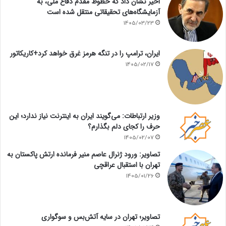
اخیر نشان داد که خطوط مقدم دفاع ملی، به
آزمایشگاه‌های تحقیقاتی منتقل شده است
1405/03/23
ایران، ترامپ را در تنگه هرمز غرق خواهد کرد+کاریکاتور
1405/02/17
وزیر ارتباطات: می‌گویند ایران به اینترنت نیاز ندارد؛ این
حرف را کجای دلم بگذارم؟
1405/02/07
تصاویر: ورود ژنرال عاصم منیر فرمانده ارتش پاکستان به
تهران با استقبال عراقچی
1405/01/26
تصاویر؛ تهران در سایه آتش‌بس و سوگواری