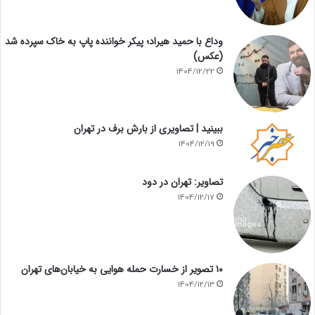
وداع با حمید هیراد؛ پیکر خواننده پاپ به خاک سپرده شد
(عکس)
1404/12/22
ببینید | تصاویری از بارش برف در تهران
1404/12/19
تصاویر: تهران در دود
1404/12/17
۱۰ تصویر از خسارت حمله هوایی به خیابان‌های تهران
1404/12/13