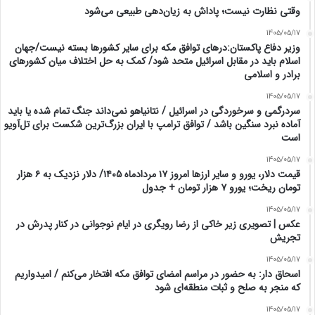
وقتی نظارت نیست؛ پاداش به زیان‌دهی طبیعی می‌شود
1405/05/17
وزیر دفاع پاکستان:درهای توافق مکه برای سایر کشورها بسته نیست/جهان
اسلام باید در مقابل اسرائیل متحد شود/ کمک به حل اختلاف میان کشورهای
برادر و اسلامی
1405/05/17
سردرگمی و سرخوردگی در اسرائیل / نتانیاهو نمی‌داند جنگ تمام شده یا باید
آماده نبرد سنگین باشد / توافق ترامپ با ایران بزرگ‌ترین شکست برای تل‌آویو
است
1405/05/17
قیمت دلار، یورو و سایر ارزها امروز ۱۷ مردادماه ۱۴۰۵/ دلار نزدیک به ۶ هزار
تومان ریخت؛ یورو ۷ هزار تومان + جدول
1405/05/17
عکس | تصویری زیر خاکی از رضا رویگری در ایام نوجوانی در کنار پدرش در
تجریش
1405/05/17
اسحاق‌ دار: به حضور در مراسم امضای توافق مکه افتخار می‌کنم / امیدواریم
که منجر به صلح و ثبات منطقه‌ای شود
1405/05/17