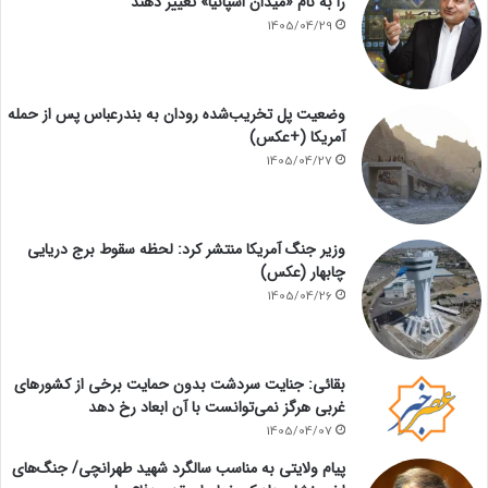
را به نام «میدان اسپانیا» تغییر دهند
1405/04/29
وضعیت پل تخریب‌شده رودان به بندرعباس پس از حمله
آمریکا (+عکس)
1405/04/27
وزیر جنگ آمریکا منتشر کرد: لحظه سقوط برج دریایی
چابهار (عکس)
1405/04/26
بقائی: جنایت سردشت بدون حمایت برخی از کشورهای
غربی هرگز نمی‌توانست با آن ابعاد رخ دهد
1405/04/07
پیام ولایتی به مناسب سالگرد شهید طهرانچی/ جنگ‌های