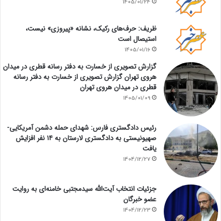
1405/01/24
ظریف: حرف‌های رکیک، نشانه «پیروزی» نیست،
استیصال است
1405/01/16
گزارش تصویری از خسارت به دفتر رسانه قطری در میدان
هروی تهران گزارش تصویری از خسارت به دفتر رسانه
قطری در میدان هروی تهران
1405/01/09
رئیس دادگستری فارس: شهدای حمله دشمن آمریکایی-
صهیونیستی به دادگستری لارستان به ۱۴ نفر افزایش
یافت
1404/12/27
جزئیات انتخاب آیت‌الله سیدمجتبی خامنه‌ای به روایت
عضو خبرگان
1404/12/23