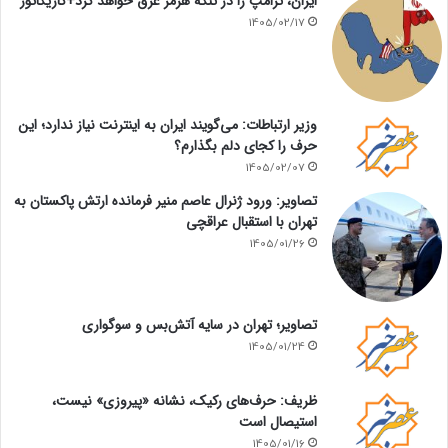
ایران، ترامپ را در تنگه هرمز غرق خواهد کرد+کاریکاتور
1405/02/17
وزیر ارتباطات: می‌گویند ایران به اینترنت نیاز ندارد؛ این
حرف را کجای دلم بگذارم؟
1405/02/07
تصاویر: ورود ژنرال عاصم منیر فرمانده ارتش پاکستان به
تهران با استقبال عراقچی
1405/01/26
تصاویر؛ تهران در سایه آتش‌بس و سوگواری
1405/01/24
ظریف: حرف‌های رکیک، نشانه «پیروزی» نیست،
استیصال است
1405/01/16