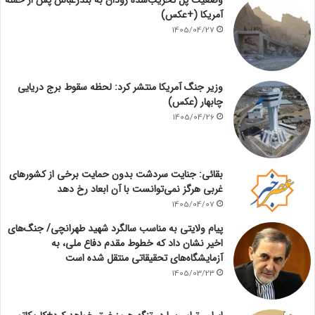
وضعیت پل تخریب‌شده رودان به بندرعباس پس از حمله
آمریکا (+عکس)
1405/04/27
وزیر جنگ آمریکا منتشر کرد: لحظه سقوط برج دریایی
چابهار (عکس)
1405/04/26
بقائی: جنایت سردشت بدون حمایت برخی از کشورهای
غربی هرگز نمی‌توانست با آن ابعاد رخ دهد
1405/04/07
پیام ولایتی به مناسب سالگرد شهید طهرانچی/ جنگ‌های
اخیر نشان داد که خطوط مقدم دفاع ملی، به
آزمایشگاه‌های تحقیقاتی منتقل شده است
1405/03/23