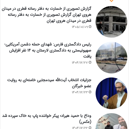
گزارش تصویری از خسارت به دفتر رسانه قطری در میدان
هروی تهران گزارش تصویری از خسارت به دفتر رسانه
قطری در میدان هروی تهران
1405/01/09
رئیس دادگستری فارس: شهدای حمله دشمن آمریکایی-
صهیونیستی به دادگستری لارستان به ۱۴ نفر افزایش
یافت
1404/12/27
جزئیات انتخاب آیت‌الله سیدمجتبی خامنه‌ای به روایت
عضو خبرگان
1404/12/23
وداع با حمید هیراد؛ پیکر خواننده پاپ به خاک سپرده شد
(عکس)
1404/12/22