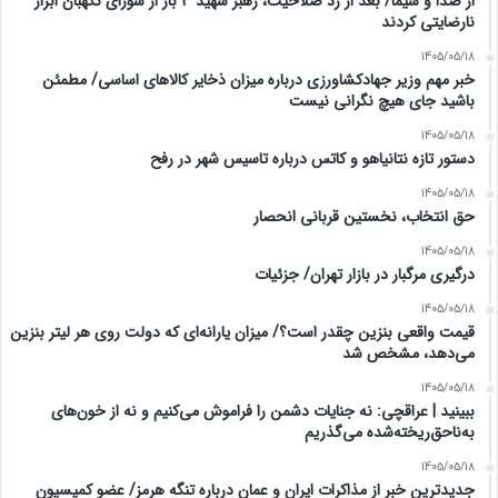
از صدا و سیما/ بعد از رد صلاحیت، رهبر شهید ۳ بار از شورای نگهبان ابراز
نارضایتی کردند
1405/05/18
خبر مهم وزیر جهادکشاورزی درباره میزان ذخایر کالاهای اساسی/ مطمئن
باشید جای هیچ نگرانی نیست
1405/05/18
دستور تازه نتانیاهو و کاتس درباره تاسیس شهر در رفح
1405/05/18
حق انتخاب، نخستین قربانی انحصار
1405/05/18
درگیری مرگبار در بازار تهران/ جزئیات
1405/05/18
قیمت واقعی بنزین چقدر است؟/ میزان یارانه‌ای که دولت روی هر لیتر بنزین
می‌دهد، مشخص شد
1405/05/18
ببینید | عراقچی: نه جنایات دشمن را فراموش می‌کنیم و نه از خون‌های
به‌ناحق‌ریخته‌شده می‌گذریم
1405/05/18
جدیدترین خبر از مذاکرات ایران و عمان درباره تنگه هرمز/ عضو کمیسیون