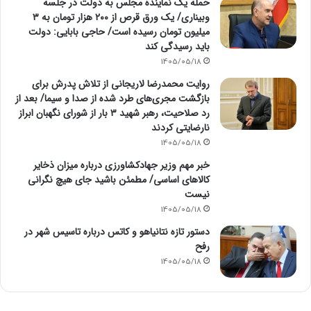
حمله یک نماینده مجلس به دولت در جلسه
وبیناری/ یک ورق قرص از ۲۰۰ هزار تومان به ۳
میلیون تومان رسیده است/ حاجی بابایی: دولت
باید رسیدگی کند
1405/05/18
روایت محمدرضا لاریجانی از تلاش پدرش برای
بازگشت مجری‌های طرد شده از صدا و سیما/ بعد از
رد صلاحیت، رهبر شهید ۳ بار از شورای نگهبان ابراز
نارضایتی کردند
1405/05/18
خبر مهم وزیر جهادکشاورزی درباره میزان ذخایر
کالاهای اساسی/ مطمئن باشید جای هیچ نگرانی
نیست
1405/05/18
دستور تازه نتانیاهو و کاتس درباره تاسیس شهر در
رفح
1405/05/18