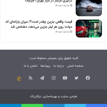
درگیری مرگبار در بازار تهران/ جزئیات
1405/05/18
قیمت واقعی بنزین چقدر است؟/ میزان یارانه‌ای که
دولت روی هر لیتر بنزین می‌دهد، مشخص شد
1405/05/18
کلیه حقوق برای عصرخبر محفوظ است.
صفحه اصلی
درباره ما
پیوندها
تماس با ما
فیسبوک
توییتر
یوتیوب
اینستاگرام
تلگرام
خوراک
تماس
با
طراحی سایت
و
بهینه‌سازی
:
نیکان‌تک
ما