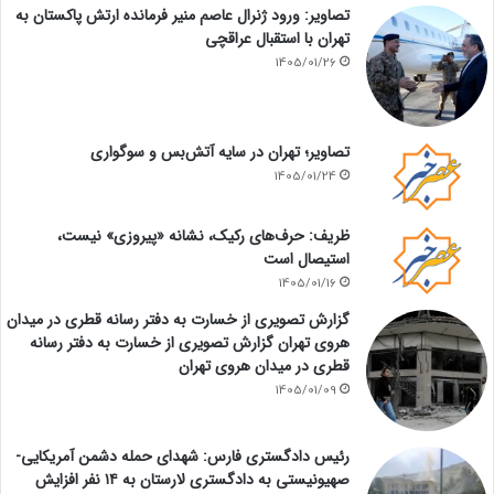
تصاویر: ورود ژنرال عاصم منیر فرمانده ارتش پاکستان به
تهران با استقبال عراقچی
1405/01/26
تصاویر؛ تهران در سایه آتش‌بس و سوگواری
1405/01/24
ظریف: حرف‌های رکیک، نشانه «پیروزی» نیست،
استیصال است
1405/01/16
گزارش تصویری از خسارت به دفتر رسانه قطری در میدان
هروی تهران گزارش تصویری از خسارت به دفتر رسانه
قطری در میدان هروی تهران
1405/01/09
رئیس دادگستری فارس: شهدای حمله دشمن آمریکایی-
صهیونیستی به دادگستری لارستان به ۱۴ نفر افزایش