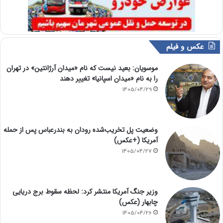
عکس و فیلم
موسویان: بعید نیست که نام «میدان آرژانتین» در تهران
را به نام «میدان اسپانیا» تغییر دهند
1405/04/29
وضعیت پل تخریب‌شده رودان به بندرعباس پس از حمله
آمریکا (+عکس)
1405/04/27
وزیر جنگ آمریکا منتشر کرد: لحظه سقوط برج دریایی
چابهار (عکس)
1405/04/26