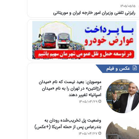
1405/05/15
رایزنی تلفنی وزیران امور خارجه ایران و موریتانی
عکس و فیلم
موسویان: بعید نیست که نام «میدان
آرژانتین» در تهران را به نام «میدان
اسپانیا» تغییر دهند
1405/04/29
وضعیت پل تخریب‌شده رودان به
بندرعباس پس از حمله آمریکا (+عکس)
1405/04/27