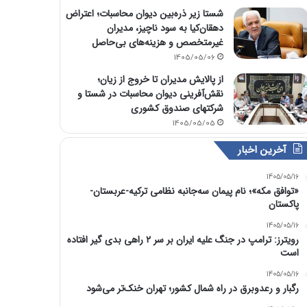
شستا زیر ذره‌بین دیوان محاسبات؛ اعتراض
دهقان‌کیا به سود ناچیز، مدیران
غیرمتخصص و هزینه‌های بی‌حاصل
1405/05/06
از پالایش مدیران تا خروج از زیان؛
نقش‌آفرینی دیوان محاسبات در شستا و
شرکتهای صندوق کشوری
1405/05/05
آخرین اخبار
1405/05/16
«توافق مکه»؛ نام پیمان سه‌جانبه نظامی ترکیه-عربستان-
پاکستان
1405/05/16
رویترز: ترامپ در جنگ علیه ایران بر سر ۲ راهی بدی گیر افتاده
است
1405/05/16
رگبار و رعدوبرق در راه شمال کشور؛ تهران خنک‌تر می‌شود