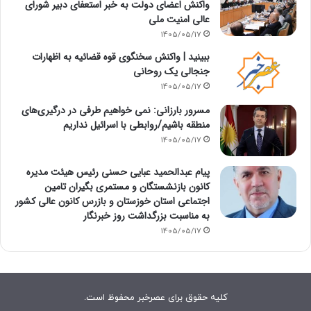
واکنش اعضای دولت به خبر استعفای دبیر شورای
عالی امنیت ملی
1405/05/17
ببینید | واکنش سخنگوی قوه قضائیه به اظهارات
جنجالی یک روحانی
1405/05/17
مسرور بارزانی: نمی خواهیم طرفی در درگیری‌های
منطقه باشیم/روابطی با اسرائیل نداریم
1405/05/17
پیام عبدالحمید عبایی حسنی رئیس هیئت مدیره
کانون بازنشستگان و مستمری بگیران تامین
اجتماعی استان خوزستان و بازرس کانون عالی کشور
به مناسبت بزرگداشت روز خبرنگار
1405/05/17
کلیه حقوق برای عصرخبر محفوظ است.