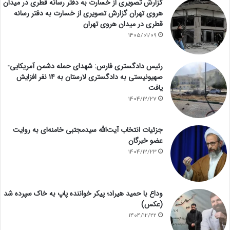
گزارش تصویری از خسارت به دفتر رسانه قطری در میدان
هروی تهران گزارش تصویری از خسارت به دفتر رسانه
قطری در میدان هروی تهران
1405/01/09
رئیس دادگستری فارس: شهدای حمله دشمن آمریکایی-
صهیونیستی به دادگستری لارستان به ۱۴ نفر افزایش
یافت
1404/12/27
جزئیات انتخاب آیت‌الله سیدمجتبی خامنه‌ای به روایت
عضو خبرگان
1404/12/23
وداع با حمید هیراد؛ پیکر خواننده پاپ به خاک سپرده شد
(عکس)
1404/12/22