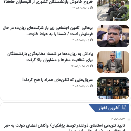
خروج خاموش بازنشستگان کشوری از آتیه‌سازان حافظ؟
1405/05/10
برهانی: تامین اجتماعی زیر بار شرکت‌های زیان‌ده در حال
فرسایش است / شستا را به حیاط خلوت…
1405/05/09
پاداش به زیان‌ده‌ها در شستا؛ مطالبه‌گری بازنشستگان
برای شفافیت سفرها و مشاوران بالا گرفت
1405/05/07
سریال‌هایی که تلفن‌های همراه را فتح کردند!
1405/05/06
آخرین اخبار
1405/05/17
تایید تلویحی استعفای ذوالقدر توسط پزشکیان/ واکنش اعضای دولت به خبر