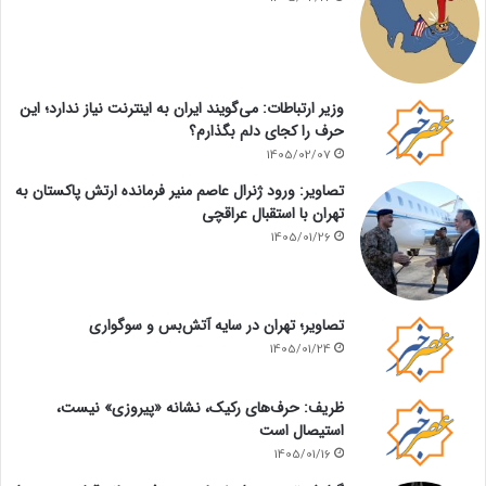
وزیر ارتباطات: می‌گویند ایران به اینترنت نیاز ندارد؛ این
حرف را کجای دلم بگذارم؟
1405/02/07
تصاویر: ورود ژنرال عاصم منیر فرمانده ارتش پاکستان به
تهران با استقبال عراقچی
1405/01/26
تصاویر؛ تهران در سایه آتش‌بس و سوگواری
1405/01/24
ظریف: حرف‌های رکیک، نشانه «پیروزی» نیست،
استیصال است
1405/01/16