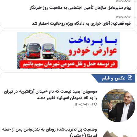
1405/05/17
پیام مدیرعامل سازمان تأمین اجتماعی به مناسبت روز خبرنگار
1405/05/17
قوه قضائیه: آقای خرازی به دادگاه ویژه روحانیت احضار شد
عکس و فیلم
موسویان: بعید نیست که نام «میدان آرژانتین» در تهران
را به نام «میدان اسپانیا» تغییر دهند
1405/04/29
وضعیت پل تخریب‌شده رودان به بندرعباس پس از حمله
آمریکا (+عکس)