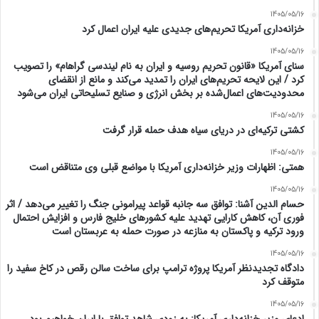
1405/05/16
خزانه‌داری آمریکا تحریم‌های جدیدی علیه ایران اعمال کرد
1405/05/16
سنای آمریکا «قانون تحریم روسیه و ایران به نام لیندسی گراهام» را تصویب
کرد / این لایحه تحریم‌های ایران را تمدید می‌کند و مانع از انقضای
محدودیت‌های اعمال‌شده بر بخش انرژی و صنایع تسلیحاتی ایران می‌شود
1405/05/16
کشتی ترکیه‌ای در دریای سیاه هدف حمله قرار گرفت
1405/05/16
همتی: اظهارات وزیر خزانه‌داری آمریکا با مواضع قبلی وی متناقض است
1405/05/16
حسام الدین آشنا: توافق سه جانبه قواعد پیرامونی جنگ را تغییر می‌دهد / اثر
فوری آن، کاهش کارایی تهدید علیه کشور‌های خلیج فارس و افزایش احتمال
ورود ترکیه و پاکستان به منازعه در صورت حمله به عربستان است
1405/05/16
دادگاه تجدیدنظر آمریکا پروژه ترامپ برای ساخت سالن رقص در کاخ سفید را
متوقف کرد
1405/05/16
ادعای وزیر خزانه‌داری آمریکا: به زودی شاهد توافق با ایران خواهیم بود