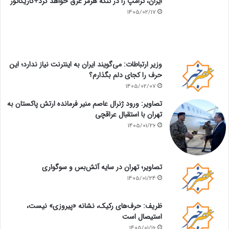
ایران، ترامپ را در تنگه هرمز غرق خواهد کرد+کاریکاتور
1405/02/17
وزیر ارتباطات: می‌گویند ایران به اینترنت نیاز ندارد؛ این
حرف را کجای دلم بگذارم؟
1405/02/07
تصاویر: ورود ژنرال عاصم منیر فرمانده ارتش پاکستان به
تهران با استقبال عراقچی
1405/01/26
تصاویر؛ تهران در سایه آتش‌بس و سوگواری
1405/01/24
ظریف: حرف‌های رکیک، نشانه «پیروزی» نیست،
استیصال است
1405/01/16