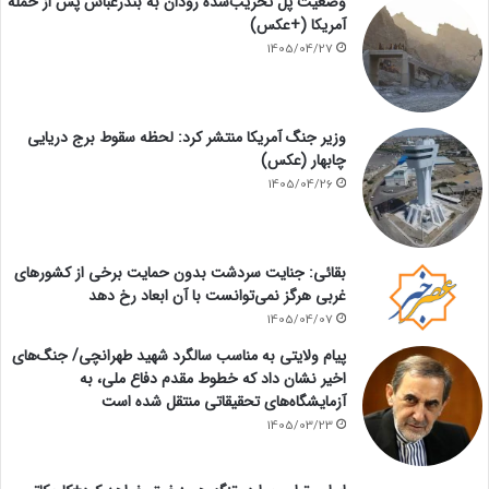
وضعیت پل تخریب‌شده رودان به بندرعباس پس از حمله
آمریکا (+عکس)
1405/04/27
وزیر جنگ آمریکا منتشر کرد: لحظه سقوط برج دریایی
چابهار (عکس)
1405/04/26
بقائی: جنایت سردشت بدون حمایت برخی از کشورهای
غربی هرگز نمی‌توانست با آن ابعاد رخ دهد
1405/04/07
پیام ولایتی به مناسب سالگرد شهید طهرانچی/ جنگ‌های
اخیر نشان داد که خطوط مقدم دفاع ملی، به
آزمایشگاه‌های تحقیقاتی منتقل شده است
1405/03/23