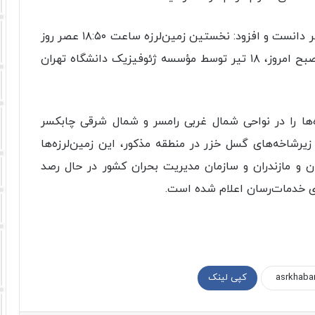
وی بزرگای این زمین لرزه ها را بین ۲.۴ تا ۳.۷ ریشتر دانست و افزود: نخستین زمین لرزه ساعت ۱۸:۵۰ عصر روز
سه شنبه، ۱۷ تیر و آخرین زمین لرزه ساعت ۸:۳۰ صبح امروز، ۱۸ تیر توسط مؤسسه ژئوفیزیک دانشگاه تهران
 ها را در نواحی شمال غربی رامسر و شمال شرقی چابکسر
زیرشاخه های گسل خزر در منطقه مذکور، این زمین لرزه ها
 و مازندران و سازمان مدیریت بحران کشور در حال رصد
ای خدمات رسان اعلام شده است.
کپی لینک