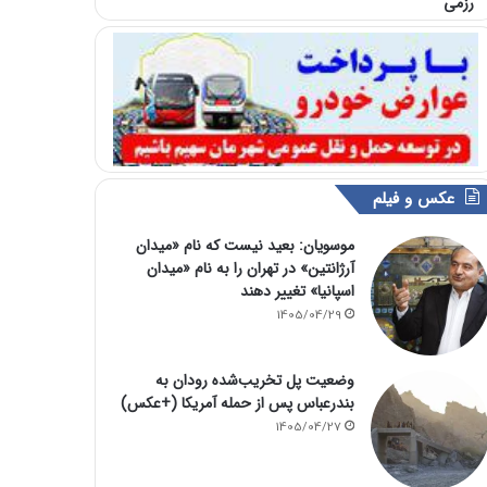
رزمی
عکس و فیلم
موسویان: بعید نیست که نام «میدان
آرژانتین» در تهران را به نام «میدان
اسپانیا» تغییر دهند
1405/04/29
وضعیت پل تخریب‌شده رودان به
بندرعباس پس از حمله آمریکا (+عکس)
1405/04/27