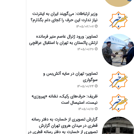
وزیر ارتباطات: می‌گویند ایران به اینترنت
نیاز ندارد؛ این حرف را کجای دلم بگذارم؟
1405/02/07
تصاویر: ورود ژنرال عاصم منیر فرمانده
ارتش پاکستان به تهران با استقبال عراقچی
1405/01/26
تصاویر؛ تهران در سایه آتش‌بس و
سوگواری
1405/01/24
ظریف: حرف‌های رکیک، نشانه «پیروزی»
نیست، استیصال است
1405/01/16
گزارش تصویری از خسارت به دفتر رسانه
قطری در میدان هروی تهران گزارش
تصویری از خسارت به دفتر رسانه قطری در