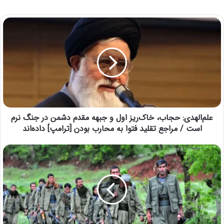
علم‌الهدی: حجاب، خاک‌ریز اول و جبهه مقدم دشمن در جنگ نرم
است / مراجع تقلید فتوا به محارب بودن [ترامپ] داده‌اند