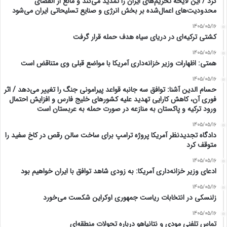
کرد / این لایحه تحریم‌های ایران را تمدید می‌کند و مانع از انقضای
محدودیت‌های اعمال‌شده بر بخش انرژی و صنایع تسلیحاتی ایران می‌شود
1405/05/16
کشتی ترکیه‌ای در دریای سیاه هدف حمله قرار گرفت
1405/05/16
همتی: اظهارات وزیر خزانه‌داری آمریکا با مواضع قبلی وی متناقض است
1405/05/16
حسام الدین آشنا: توافق سه جانبه قواعد پیرامونی جنگ را تغییر می‌دهد / اثر
فوری آن، کاهش کارایی تهدید علیه کشور‌های خلیج فارس و افزایش احتمال
ورود ترکیه و پاکستان به منازعه در صورت حمله به عربستان است
1405/05/16
دادگاه تجدیدنظر آمریکا پروژه ترامپ برای ساخت سالن رقص در کاخ سفید را
متوقف کرد
1405/05/16
ادعای وزیر خزانه‌داری آمریکا: به زودی شاهد توافق با ایران خواهیم بود
1405/05/16
زلنسکی در انتخابات ریاست جمهوری اوکراین شکست می‌خورد
1405/05/16
تماس تلفنی مودی و نتانیاهو درباره تحولات منطقه‌ای