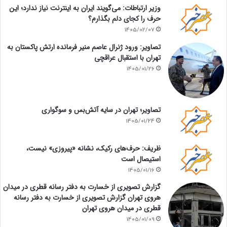
وزیر ارتباطات: می‌گویند ایران به اینترنت نیاز ندارد؛ این
حرف را کجای دلم بگذارم؟
1405/02/07
تصاویر: ورود ژنرال عاصم منیر فرمانده ارتش پاکستان به
تهران با استقبال عراقچی
1405/01/26
تصاویر؛ تهران در سایه آتش‌بس و سوگواری
1405/01/24
ظریف: حرف‌های رکیک، نشانه «پیروزی» نیست،
استیصال است
1405/01/16
گزارش تصویری از خسارت به دفتر رسانه قطری در میدان
هروی تهران گزارش تصویری از خسارت به دفتر رسانه
قطری در میدان هروی تهران
1405/01/09