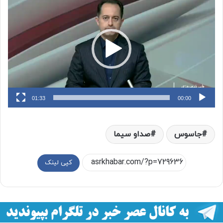
ویدیو
01:33
00:00
جاسوس‌
صداو سیما
کپی لینک