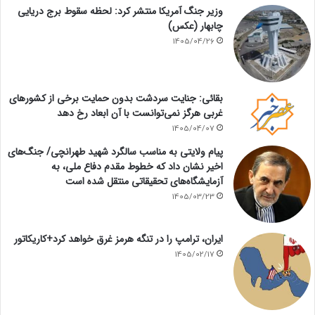
وزیر جنگ آمریکا منتشر کرد: لحظه سقوط برج دریایی
چابهار (عکس)
1405/04/26
بقائی: جنایت سردشت بدون حمایت برخی از کشورهای
غربی هرگز نمی‌توانست با آن ابعاد رخ دهد
1405/04/07
پیام ولایتی به مناسب سالگرد شهید طهرانچی/ جنگ‌های
اخیر نشان داد که خطوط مقدم دفاع ملی، به
آزمایشگاه‌های تحقیقاتی منتقل شده است
1405/03/23
ایران، ترامپ را در تنگه هرمز غرق خواهد کرد+کاریکاتور
1405/02/17