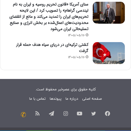
سنای آمریکا «قانون تحریم روسیه و ایران به نام
لیندسی گراهام» را تصویب کرد / این لایحه
تحریم‌های ایران را تمدید می‌کند و مانع از انقضای
محدودیت‌های اعمال‌شده بر بخش انرژی و صنایع
تسلیحاتی ایران می‌شود
1405/05/16
کشتی ترکیه‌ای در دریای سیاه هدف حمله قرار
گرفت
1405/05/16
کلیه حقوق برای عصرخبر محفوظ است.
صفحه اصلی
درباره ما
پیوندها
تماس با ما
فیسبوک
توییتر
یوتیوب
اینستاگرام
تلگرام
خوراک
تماس
با