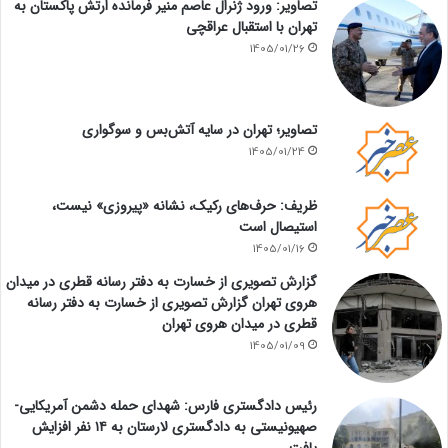
تصاویر: ورود ژنرال عاصم منیر فرمانده ارتش پاکستان به
تهران با استقبال عراقچی
1405/01/26
تصاویر؛ تهران در سایه آتش‌بس و سوگواری
1405/01/24
ظریف: حرف‌های رکیک، نشانه «پیروزی» نیست،
استیصال است
1405/01/16
گزارش تصویری از خسارت به دفتر رسانه قطری در میدان
هروی تهران گزارش تصویری از خسارت به دفتر رسانه
قطری در میدان هروی تهران
1405/01/09
رئیس دادگستری فارس: شهدای حمله دشمن آمریکایی-
صهیونیستی به دادگستری لارستان به ۱۴ نفر افزایش