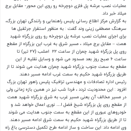
عملیات نصب عرشه پل فلزی دوچرخه رو روی این محور- مقابل برج
میلاد خبر داد.
به گزارش مرکز اطلاع رسانی پلیس راهنمایی و رانندگی تهران بزرگ،
سرهنگ مصطفی زینی وند گفت : به منظور استقرار جرثقیل ها
برای اجرای عملیات نصب عرشه پل دوچرخه رو روی بزرگراه شهید
همت – مقابل برج میلاد ، مسیر شرق به غرب این بزرگراه از مقطع
روی پل بزرگراه شهید چمران از ساعت ۲۲ امشب (۲۷ تیر) تا
ساعت ۶ صبح روز بعد مسدود می شود و وسایل نقلیه از این
مقطع به سمت جنوب بزرگراه شهید چمران هدایت می شوند تا از
طریق بزرگراه شهید حکیم به سمت غرب ادامه مسیر دهند.
رئیس اداره تصادفات و مهندسی ترافیک پلیس راهور تهران بزرگ
افزود : این محدودیت تردد ، فردا شب نیز در همین بازه زمانی ولی
در مسیر مخالف آن یعنی مسیر غرب به شرق بزرگراه شهید همت
از مقطع روی پل بزرگراه شیخ فضل ا… نوری اعمال خواهد شد و
خودروهای عبوری از این مقطع به سمت جنوب هدایت می شوند
تا از طریق بزرگراه شهید حکیم به سمت شرق ادامه مسیر دهند.
وی ادامه داد: این ساخت و ساز ادامه طرح تکمیل دسترسی باغ راه