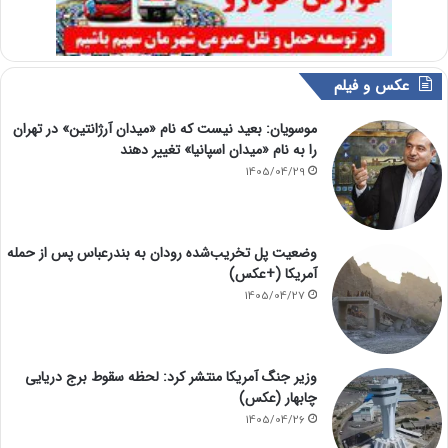
عکس و فیلم
موسویان: بعید نیست که نام «میدان آرژانتین» در تهران
را به نام «میدان اسپانیا» تغییر دهند
1405/04/29
وضعیت پل تخریب‌شده رودان به بندرعباس پس از حمله
آمریکا (+عکس)
1405/04/27
وزیر جنگ آمریکا منتشر کرد: لحظه سقوط برج دریایی
چابهار (عکس)
1405/04/26