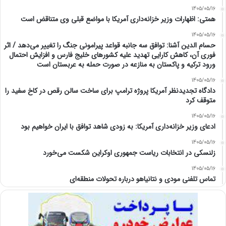
1405/05/16
همتی: اظهارات وزیر خزانه‌داری آمریکا با مواضع قبلی وی متناقض است
1405/05/16
حسام الدین آشنا: توافق سه جانبه قواعد پیرامونی جنگ را تغییر می‌دهد / اثر
فوری آن، کاهش کارایی تهدید علیه کشور‌های خلیج فارس و افزایش احتمال
ورود ترکیه و پاکستان به منازعه در صورت حمله به عربستان است
1405/05/16
دادگاه تجدیدنظر آمریکا پروژه ترامپ برای ساخت سالن رقص در کاخ سفید را
متوقف کرد
1405/05/16
ادعای وزیر خزانه‌داری آمریکا: به زودی شاهد توافق با ایران خواهیم بود
1405/05/16
زلنسکی در انتخابات ریاست جمهوری اوکراین شکست می‌خورد
1405/05/16
تماس تلفنی مودی و نتانیاهو درباره تحولات منطقه‌ای