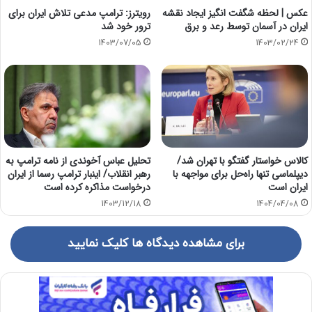
رویترز: ترامپ مدعی تلاش ایران برای
عکس | لحظه شگفت انگیز ایجاد نقشه
ترور خود شد
ایران در آسمان توسط رعد و برق
1403/07/05
1403/02/24
کالاس خواستار گفتگو با تهران شد/
تحلیل عباس آخوندی از نامه ترامپ به
دیپلماسی تنها راه‌حل برای مواجهه با
رهبر انقلاب/ اینبار ترامپ رسما از ایران
ایران است
درخواست مذاکره کرده است
1403/12/18
1404/04/08
برای مشاهده دیدگاه ها کلیک نمایید