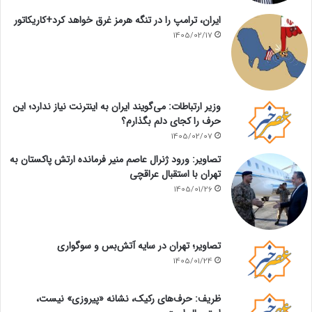
ایران، ترامپ را در تنگه هرمز غرق خواهد کرد+کاریکاتور
1405/02/17
وزیر ارتباطات: می‌گویند ایران به اینترنت نیاز ندارد؛ این
حرف را کجای دلم بگذارم؟
1405/02/07
تصاویر: ورود ژنرال عاصم منیر فرمانده ارتش پاکستان به
تهران با استقبال عراقچی
1405/01/26
تصاویر؛ تهران در سایه آتش‌بس و سوگواری
1405/01/24
ظریف: حرف‌های رکیک، نشانه «پیروزی» نیست،