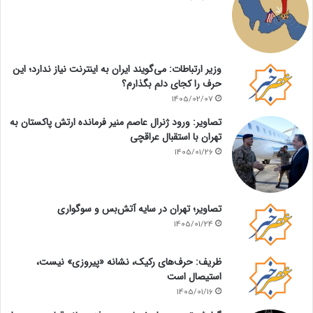
وزیر ارتباطات: می‌گویند ایران به اینترنت نیاز ندارد؛ این
حرف را کجای دلم بگذارم؟
1405/02/07
تصاویر: ورود ژنرال عاصم منیر فرمانده ارتش پاکستان به
تهران با استقبال عراقچی
1405/01/26
تصاویر؛ تهران در سایه آتش‌بس و سوگواری
1405/01/24
ظریف: حرف‌های رکیک، نشانه «پیروزی» نیست،
استیصال است
1405/01/16