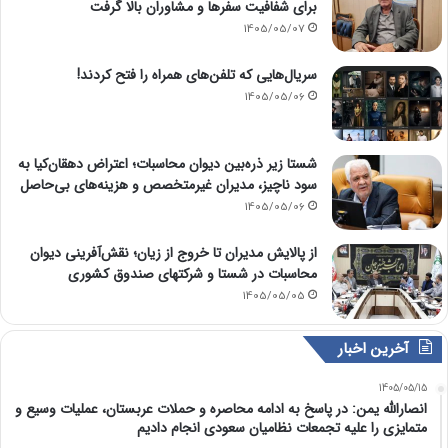
برای شفافیت سفرها و مشاوران بالا گرفت
1405/05/07
سریال‌هایی که تلفن‌های همراه را فتح کردند!
1405/05/06
شستا زیر ذره‌بین دیوان محاسبات؛ اعتراض دهقان‌کیا به
سود ناچیز، مدیران غیرمتخصص و هزینه‌های بی‌حاصل
1405/05/06
از پالایش مدیران تا خروج از زیان؛ نقش‌آفرینی دیوان
محاسبات در شستا و شرکتهای صندوق کشوری
1405/05/05
آخرین اخبار
1405/05/15
انصارالله یمن: در پاسخ به ادامه محاصره و حملات عربستان، عملیات وسیع و
متمایزی را علیه تجمعات نظامیان سعودی انجام دادیم