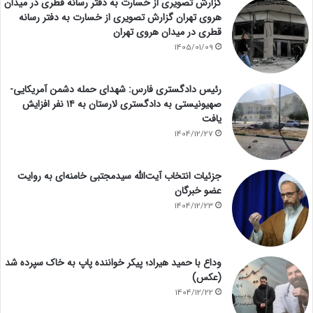
گزارش تصویری از خسارت به دفتر رسانه قطری در میدان
هروی تهران گزارش تصویری از خسارت به دفتر رسانه
قطری در میدان هروی تهران
1405/01/09
رئیس دادگستری فارس: شهدای حمله دشمن آمریکایی-
صهیونیستی به دادگستری لارستان به ۱۴ نفر افزایش
یافت
1404/12/27
جزئیات انتخاب آیت‌الله سیدمجتبی خامنه‌ای به روایت
عضو خبرگان
1404/12/23
وداع با حمید هیراد؛ پیکر خواننده پاپ به خاک سپرده شد
(عکس)
1404/12/22