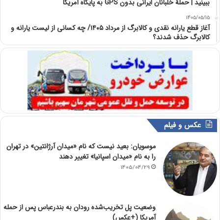
ببینید | حملۀ خلبانان ایرانی بدون GPS به پایگاه آمریکا
1405/05/15
آغاز قطع یارانه نقدی و کالابرگ از مرداد ۱۴۰۵/ چه کسانی از لیست یارانه و
کالابرگ حذف شدند؟
عکس و فیلم
موسویان: بعید نیست که نام «میدان آرژانتین» در تهران
را به نام «میدان اسپانیا» تغییر دهند
1405/04/29
وضعیت پل تخریب‌شده رودان به بندرعباس پس از حمله
آمریکا (+عکس)