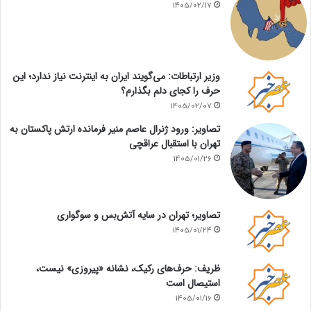
1405/02/17
وزیر ارتباطات: می‌گویند ایران به اینترنت نیاز ندارد؛ این
حرف را کجای دلم بگذارم؟
1405/02/07
تصاویر: ورود ژنرال عاصم منیر فرمانده ارتش پاکستان به
تهران با استقبال عراقچی
1405/01/26
تصاویر؛ تهران در سایه آتش‌بس و سوگواری
1405/01/24
ظریف: حرف‌های رکیک، نشانه «پیروزی» نیست،
استیصال است
1405/01/16