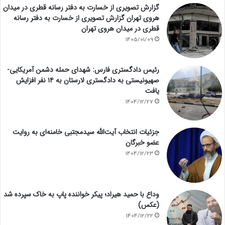
گزارش تصویری از خسارت به دفتر رسانه قطری در میدان
هروی تهران گزارش تصویری از خسارت به دفتر رسانه
قطری در میدان هروی تهران
1405/01/09
رئیس دادگستری فارس: شهدای حمله دشمن آمریکایی-
صهیونیستی به دادگستری لارستان به ۱۴ نفر افزایش
یافت
1404/12/27
جزئیات انتخاب آیت‌الله سیدمجتبی خامنه‌ای به روایت
عضو خبرگان
1404/12/23
وداع با حمید هیراد؛ پیکر خواننده پاپ به خاک سپرده شد
(عکس)
1404/12/22