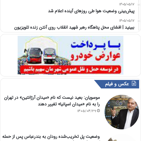
1405/05/17
پیش‌بینی وضعیت هوا طی روزهای آینده اعلام شد
1405/05/17
ببینید | افشای محل پناهگاه‌ رهبر شهید انقلاب روی آنتن زنده تلویزیون
عکس و فیلم
موسویان: بعید نیست که نام «میدان آرژانتین» در تهران
را به نام «میدان اسپانیا» تغییر دهند
1405/04/29
وضعیت پل تخریب‌شده رودان به بندرعباس پس از حمله