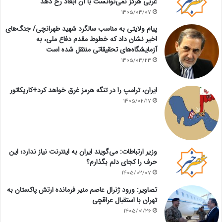
غربی هرگز نمی‌توانست با آن ابعاد رخ دهد
1405/04/07
پیام ولایتی به مناسب سالگرد شهید طهرانچی/ جنگ‌های
اخیر نشان داد که خطوط مقدم دفاع ملی، به
آزمایشگاه‌های تحقیقاتی منتقل شده است
1405/03/23
ایران، ترامپ را در تنگه هرمز غرق خواهد کرد+کاریکاتور
1405/02/17
وزیر ارتباطات: می‌گویند ایران به اینترنت نیاز ندارد؛ این
حرف را کجای دلم بگذارم؟
1405/02/07
تصاویر: ورود ژنرال عاصم منیر فرمانده ارتش پاکستان به
تهران با استقبال عراقچی
1405/01/26