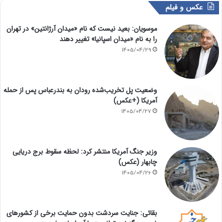
عکس و فیلم
موسویان: بعید نیست که نام «میدان آرژانتین» در تهران
را به نام «میدان اسپانیا» تغییر دهند
1405/04/29
وضعیت پل تخریب‌شده رودان به بندرعباس پس از حمله
آمریکا (+عکس)
1405/04/27
وزیر جنگ آمریکا منتشر کرد: لحظه سقوط برج دریایی
چابهار (عکس)
1405/04/26
بقائی: جنایت سردشت بدون حمایت برخی از کشورهای