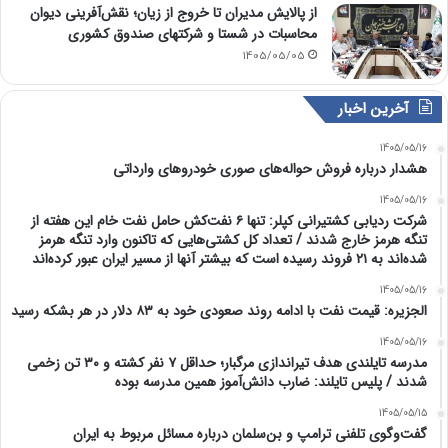
از پالایش مدیران تا خروج از زیان؛ نقش‌آفرینی دیوان
محاسبات در شستا و شرکتهای صندوق کشوری
1405/05/05
آخرین اخبار
1405/05/16
هشدار درباره فروش حواله‌های صوری خودروهای وارداتی
1405/05/16
شرکت ردیابی کشتیرانی کپلر: تنها ۶ نفت‌کش حامل نفت خام این هفته از
تنگه هرمز خارج شدند / تعداد کل کشتی‌هایی که تاکنون وارد تنگه هرمز
شده‌اند به ۲۱ فروند رسیده است که بیشتر آنها از مسیر ایران عبور کرده‌اند
1405/05/16
الجزیره: قیمت نفت با ادامه روند صعودی خود به ۸۳ دلار در هر بشکه رسید
1405/05/16
مدرسه تایلندی هدف تیراندازی مرگبار؛ حداقل ۷ نفر کشته و ۳۰ تن زخمی
شدند / پلیس تایلند: ضارب دانش‌آموز همین مدرسه بوده
1405/05/15
گفت‌وگوی تلفنی ترامپ و بن‌سلمان درباره مسائل مربوط به ایران