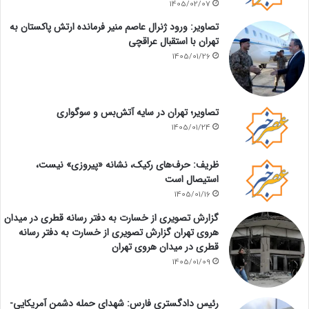
1405/02/07
تصاویر: ورود ژنرال عاصم منیر فرمانده ارتش پاکستان به
تهران با استقبال عراقچی
1405/01/26
تصاویر؛ تهران در سایه آتش‌بس و سوگواری
1405/01/24
ظریف: حرف‌های رکیک، نشانه «پیروزی» نیست،
استیصال است
1405/01/16
گزارش تصویری از خسارت به دفتر رسانه قطری در میدان
هروی تهران گزارش تصویری از خسارت به دفتر رسانه
قطری در میدان هروی تهران
1405/01/09
رئیس دادگستری فارس: شهدای حمله دشمن آمریکایی-