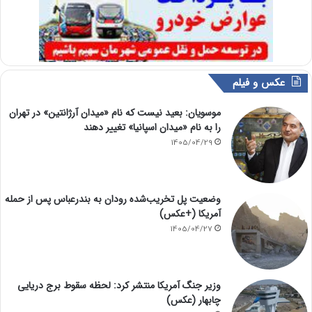
عکس و فیلم
موسویان: بعید نیست که نام «میدان آرژانتین» در تهران
را به نام «میدان اسپانیا» تغییر دهند
1405/04/29
وضعیت پل تخریب‌شده رودان به بندرعباس پس از حمله
آمریکا (+عکس)
1405/04/27
وزیر جنگ آمریکا منتشر کرد: لحظه سقوط برج دریایی
چابهار (عکس)