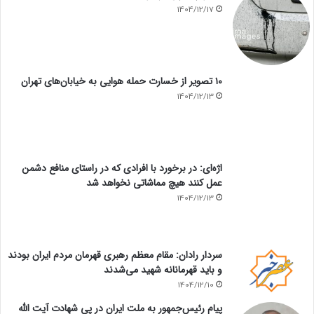
1404/12/17
۱۰ تصویر از خسارت حمله هوایی به خیابان‌های تهران
1404/12/13
اژه‌ای: در برخورد با افرادی که در راستای منافع دشمن
عمل کنند هیچ مماشاتی نخواهد شد
1404/12/13
سردار رادان: مقام معظم رهبری قهرمان مردم ایران بودند
و باید قهرمانانه شهید می‌شدند
1404/12/10
پیام رئیس‌جمهور به ملت ایران در پی شهادت آیت الله