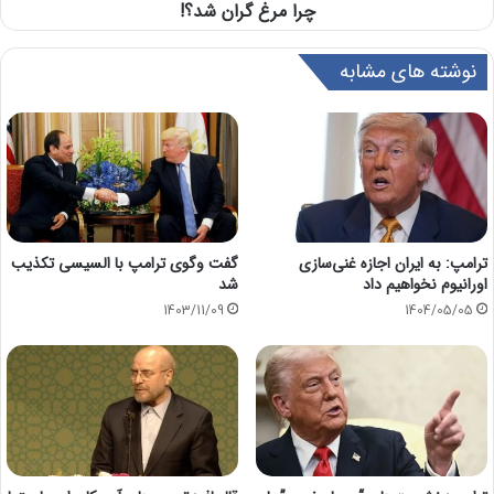
چرا مرغ گران شد؟!
نوشته های مشابه
ترامپ: به ایران اجازه غنی‌سازی
گفت وگوی ترامپ با السیسی تکذیب
اورانیوم نخواهیم داد
شد
1403/11/09
1404/05/05