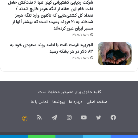
شرکت ردیابی کشتیرانی کپلر: تنها ۶ نفت‌کش حامل
نفت خام این هفته از تنگه هرمز خارج شدند /
تعداد کل کشتی‌هایی که تاکنون وارد تنگه هرمز
شده‌اند به ۲۱ فروند رسیده است که بیشتر آنها از
مسیر ایران عبور کرده‌اند
1405/05/16
الجزیره: قیمت نفت با ادامه روند صعودی خود به
۸۳ دلار در هر بشکه رسید
1405/05/16
کلیه حقوق برای عصرخبر محفوظ است.
صفحه اصلی
درباره ما
پیوندها
تماس با ما
فیسبوک
توییتر
یوتیوب
اینستاگرام
تلگرام
خوراک
تماس
با