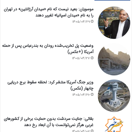
موسویان: بعید نیست که نام «میدان آرژانتین» در تهران
را به نام «میدان اسپانیا» تغییر دهند
1405/04/29
وضعیت پل تخریب‌شده رودان به بندرعباس پس از حمله
آمریکا (+عکس)
1405/04/27
وزیر جنگ آمریکا منتشر کرد: لحظه سقوط برج دریایی
چابهار (عکس)
1405/04/26
بقائی: جنایت سردشت بدون حمایت برخی از کشورهای
غربی هرگز نمی‌توانست با آن ابعاد رخ دهد
1405/04/07