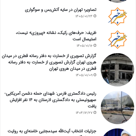
تصاویر؛ تهران در سایه آتش‌بس و سوگواری
1405/01/24
ظریف: حرف‌های رکیک، نشانه «پیروزی» نیست،
استیصال است
1405/01/16
گزارش تصویری از خسارت به دفتر رسانه قطری در میدان
هروی تهران گزارش تصویری از خسارت به دفتر رسانه
قطری در میدان هروی تهران
1405/01/09
رئیس دادگستری فارس: شهدای حمله دشمن آمریکایی-
صهیونیستی به دادگستری لارستان به ۱۴ نفر افزایش
یافت
1404/12/27
جزئیات انتخاب آیت‌الله سیدمجتبی خامنه‌ای به روایت