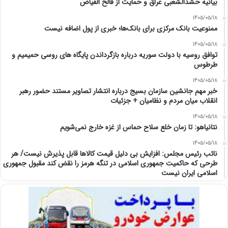
بیانیه حشدالشعبی عراق و حمایت از فالح الفیاض
1405/05/18
ممنوعیت بانک مرکزی برای بانک‌ها؛ خبری از پول اضافه نیست
1405/05/18
توافق روسیه با دولت سوریه درباره بازگرداندن پایگاه های روسی حمیمیم و
طرطوس
1405/05/18
خبر مهم جانشین سازمان بسیج درباره انتشار تصاویر مستند حضور رهبر
انقلاب میان مردم و نظامیان + جزئیات
1405/05/18
نتانیاهو: تا زمان خلع سلاح حماس از غزه خارج نمی‌شویم
1405/05/18
نائب رئیس مجلس: افزایش بی دلیل قیمت کالاها قابل پذیرش نیست/ هر
طرحی که حاکمیت جمهوری اسلامی در تنگه هرمز را نقض کند مقبول جمهوری
اسلامی ایران نیست