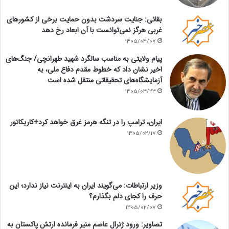
بقائی: جنایت سردشت بدون حمایت برخی از کشورهای
غربی هرگز نمی‌توانست با آن ابعاد رخ دهد
1405/04/07
پیام ولایتی به مناسب سالگرد شهید طهرانچی/ جنگ‌های
اخیر نشان داد که خطوط مقدم دفاع ملی، به
آزمایشگاه‌های تحقیقاتی منتقل شده است
1405/03/23
ایران، ترامپ را در تنگه هرمز غرق خواهد کرد+کاریکاتور
1405/02/17
وزیر ارتباطات: می‌گویند ایران به اینترنت نیاز ندارد؛ این
حرف را کجای دلم بگذارم؟
1405/02/07
تصاویر: ورود ژنرال عاصم منیر فرمانده ارتش پاکستان به