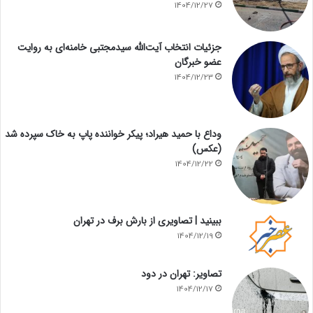
1404/12/27
جزئیات انتخاب آیت‌الله سیدمجتبی خامنه‌ای به روایت
عضو خبرگان
1404/12/23
وداع با حمید هیراد؛ پیکر خواننده پاپ به خاک سپرده شد
(عکس)
1404/12/22
ببینید | تصاویری از بارش برف در تهران
1404/12/19
تصاویر: تهران در دود
1404/12/17