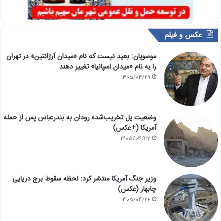
عکس و فیلم
موسویان: بعید نیست که نام «میدان آرژانتین» در تهران
را به نام «میدان اسپانیا» تغییر دهند
1405/04/29
وضعیت پل تخریب‌شده رودان به بندرعباس پس از حمله
آمریکا (+عکس)
1405/04/27
وزیر جنگ آمریکا منتشر کرد: لحظه سقوط برج دریایی
چابهار (عکس)
1405/04/26