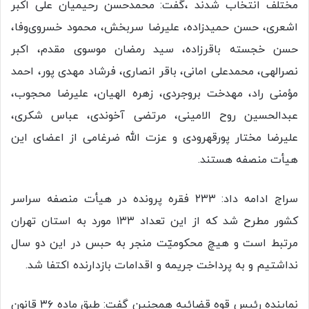
مختلف انتخاب شدند ،گفت: محمدحسن رحیمیان علی اکبر
اشعری، حسن حمیدزاده، علیرضا سربخش، محمود خسروی‌وفا،
حسن خجسته باقرزاده، سید رمضان موسوی مقدم، اکبر
نصرالهی، محمدعلی امانی، باقر انصاری، فرشاد مهدی پور، احمد
مؤمنی راد، مهدخت بروجردی، زهره الهیان، علیرضا محجوب،
عبدالحسین روح الامینی، مرتضی آخوندی، عباس شکری،
علیرضا مختار پورقهرودی و عزت الله ضرغامی از اعضای این
هیأت منصفه هستند.
سراج ادامه داد: ۲۳۳ فقره پرونده در هیأت منصفه سراسر
کشور مطرح شد که از این تعداد ۱۳۳ مورد به استان تهران
مرتبط است و هیچ محکومیّت منجر به حبس در این دو سال
نداشتیم و به پرداخت جریمه و اقدامات بازدارنده اکتفا شد.
نماینده رئیس قوه قضائیه همچنین گفت: طبق ماده ۳۶ قانون