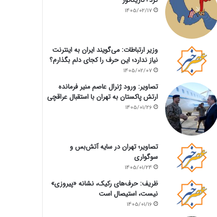
1405/02/17
وزیر ارتباطات: می‌گویند ایران به اینترنت
نیاز ندارد؛ این حرف را کجای دلم بگذارم؟
1405/02/07
تصاویر: ورود ژنرال عاصم منیر فرمانده
ارتش پاکستان به تهران با استقبال عراقچی
1405/01/26
تصاویر؛ تهران در سایه آتش‌بس و
سوگواری
1405/01/24
ظریف: حرف‌های رکیک، نشانه «پیروزی»
نیست، استیصال است
1405/01/16