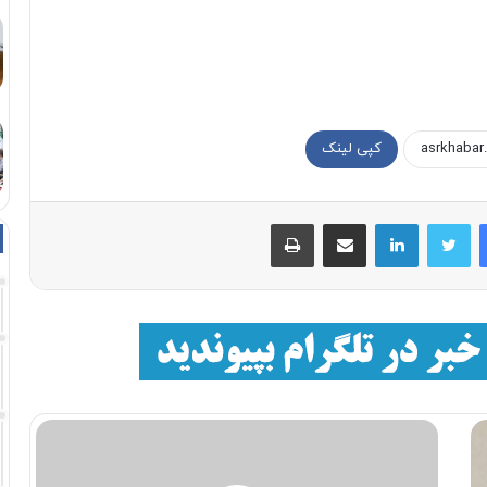
کپی لینک
فیسبوک
توییتر
لینکداین
اشتراک با ایمیل
چاپ