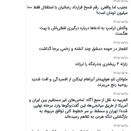
1405/05/15
عجیب اما واقعی: رقم فسخ قرارداد رضائیان با استقلال فقط ۱۰۰
میلیون تومان است!
1405/05/15
واکنش ترامپ به ادعاها درباره درگیری لفظی‌اش با پیت
هگست
1405/05/15
انفجار در حومه دمشق چند کشته و زخمی برجا گذاشت
1405/05/15
زلزله ۴ ریشتری بندرلنگه را لرزاند
1405/05/15
ملوانان ناو هواپیمابر آبراهام لینکلن از افسردگی و افت شدید
روحیه رنج می‌برند
1405/05/15
العربیه به نقل از منبع آگاه: تماس‌های غیر مستقیم بین ایران و
آمریکا از طریق میانجی‌ها؛ این گفت‌و‌گو‌ها وارد مرحله نهایی
شده/ تهران و مسقط بر سر خطوط کلی توافق مربوط به
بازگشایی تنگه هرمز، به تفاهم رسیده‌اند
1405/05/15