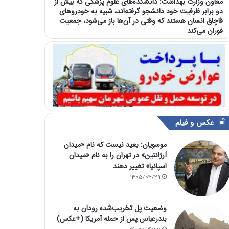
معاون وزارت بهداشت: دانشکده‌های علوم پزشکی که بیش از
دو برابر ظرفیت خود دانشجو گرفته‌اند، شبیه به خودرو‌های
قاچاق انسان هستند که وقتی در آن‌ها باز می‌شود، جمعیت
فوران می‌کند
عکس و فیلم
موسویان: بعید نیست که نام «میدان
آرژانتین» در تهران را به نام «میدان
اسپانیا» تغییر دهند
1405/04/29
وضعیت پل تخریب‌شده رودان به
بندرعباس پس از حمله آمریکا (+عکس)