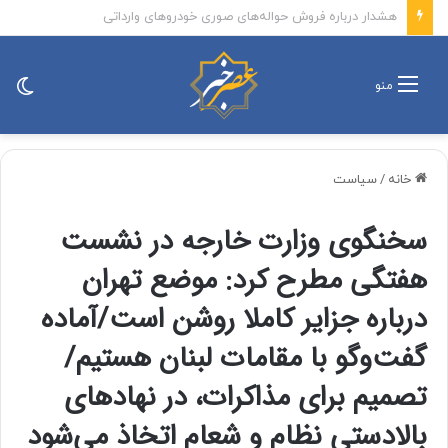
شرکت ردیابی کشتیرانی کپلر: تنها ۶ نفت‌کش حامل نفت خام این هفته از تنگه هرمز خارج شدند / تعداد کل کشتی‌هایی که تاکنون وارد تنگه هرمز شده‌اند به ۲۱ فروند رسیده است که بیشتر آنها از مسیر ایران عبور کرده‌اند
تغی
منو
پو
خانه
/
سیاست
سخنگوی وزارت خارجه در نشست
هفتگی مطرح کرد: موضع تهران
درباره جزایر کاملا روشن است/آماده
گفت‌وگو با مقامات لبنان هستیم/
تصمیم برای مذاکرات، در نهادهای
بالادستی نظام و شعام اتخاذ می‌شود