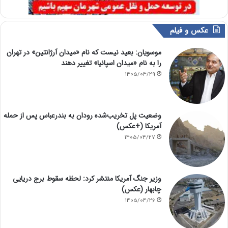
عکس و فیلم
موسویان: بعید نیست که نام «میدان آرژانتین» در تهران
را به نام «میدان اسپانیا» تغییر دهند
1405/04/29
وضعیت پل تخریب‌شده رودان به بندرعباس پس از حمله
آمریکا (+عکس)
1405/04/27
وزیر جنگ آمریکا منتشر کرد: لحظه سقوط برج دریایی
چابهار (عکس)
1405/04/26