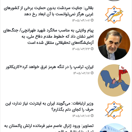
بقائی: جنایت سردشت بدون حمایت برخی از کشورهای
غربی هرگز نمی‌توانست با آن ابعاد رخ دهد
1405/04/07
پیام ولایتی به مناسب سالگرد شهید طهرانچی/ جنگ‌های
اخیر نشان داد که خطوط مقدم دفاع ملی، به
آزمایشگاه‌های تحقیقاتی منتقل شده است
1405/03/23
ایران، ترامپ را در تنگه هرمز غرق خواهد کرد+کاریکاتور
1405/02/17
وزیر ارتباطات: می‌گویند ایران به اینترنت نیاز ندارد؛ این
حرف را کجای دلم بگذارم؟
1405/02/07
تصاویر: ورود ژنرال عاصم منیر فرمانده ارتش پاکستان به