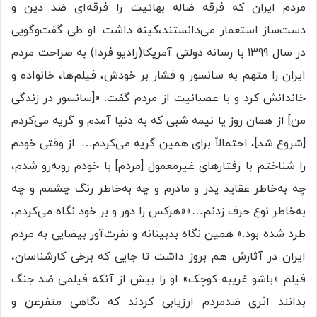
مردم ایران که فرقه ضاله بهائیت را فرقه‌ای ضد دین و
دست‌ساز استعمار می‌دانستند،کینه داشت. او طی گفت‌وگویی
در سال 1399 با رسانه دولتی آمریکا(رادیو فردا) به صراحت مردم
ایران را متهم به سانسور و فشار بر خودش، فیلم‌ها، خانواده و
خاندانش کرد و با عصبانیت از مردم گفت: «[سانسور در زندگی
من] از همان روز یا نیمه شبی که به دنیا آمدم و گریه می‌کردم
[شروع شد]، احتمالاً برای همین‌ گریه می‌کردم…. از وقتی خودم
را شناختم با رفتارهای غیرمعمول [مردم] با خودم روبه‌رو شدم،
چه به‌خاطر عقاید پدر و مادرم و چه به‌خاطر رنگ چشمم و چه
به‌خاطر نوع حرف زدنم…»«هرکس را دور و بر خود نگاه می‌کردم،
طرد شده بود.» همین نگاه بدبینانه و نفرت‌آور بیضایی به مردم
ایران در آثارش هم بروز داشت تا جایی که برخی کارشناسان،
فیلم «باشو غریبه کوچک» او را بیش از آنکه فیلمی ضد جنگ
بدانند اثری ضدمردم ارزیابی کردند که نگاهی متفرعن و