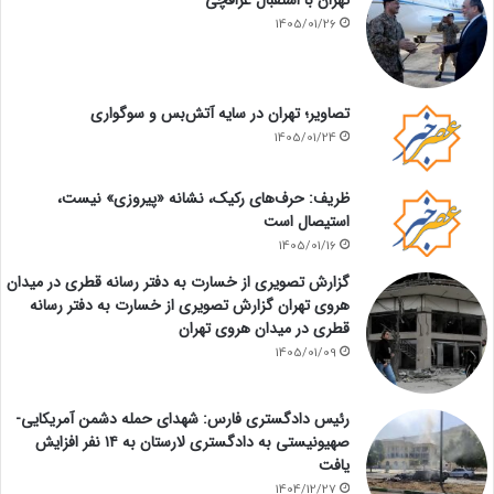
تهران با استقبال عراقچی
1405/01/26
تصاویر؛ تهران در سایه آتش‌بس و سوگواری
1405/01/24
ظریف: حرف‌های رکیک، نشانه «پیروزی» نیست،
استیصال است
1405/01/16
گزارش تصویری از خسارت به دفتر رسانه قطری در میدان
هروی تهران گزارش تصویری از خسارت به دفتر رسانه
قطری در میدان هروی تهران
1405/01/09
رئیس دادگستری فارس: شهدای حمله دشمن آمریکایی-
صهیونیستی به دادگستری لارستان به ۱۴ نفر افزایش
یافت
1404/12/27