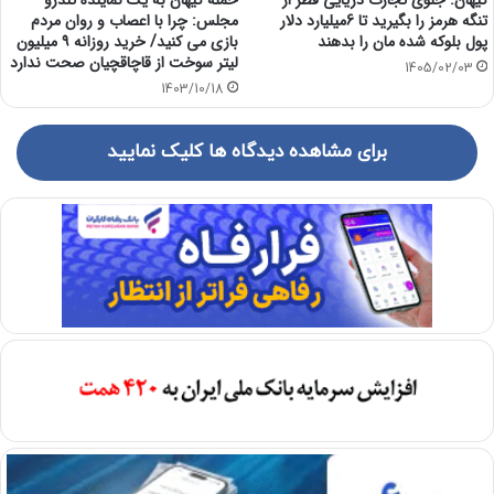
کیهان: جلوی تجارت دریایی قطر از
حمله کیهان به یک نماینده تندرو
تنگه هرمز را بگیرید تا 6میلیارد دلار
مجلس: چرا با اعصاب و روان مردم
پول بلوکه شده مان را بدهند
بازی می کنید/ خرید روزانه ۹ میلیون
لیتر سوخت از قاچاقچیان صحت ندارد
1405/02/03
1403/10/18
برای مشاهده دیدگاه ها کلیک نمایید