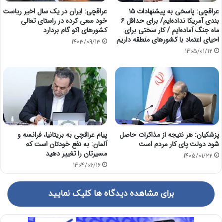
عراقچی: پاسخی به پیشنهادات ۱۵
عراقچی: ایران در یک سال اخیر ریاست
بندی آمریکا نداده‌ایم/ برای حداقل ۶
خود سعی کرده در راستای تعالی
ماه جنگ آماده‌ایم / کار سختی برای
کشورهای اکو گام بردارد
احیای اعتماد با کشورهای منطقه داریم
1403/09/13
1405/01/12
پزشکیان: هر نتیجه از مذاکرات حاصل
پیام عراقچی به بریتانیا، فرانسه و
شود دولت پای کار مردم است
آلمان: به نفع خودتان است که
مسیرتان را تغییر دهید
1405/01/22
1404/06/16
برای مشاهده دیدگاه ها کلیک نمایید