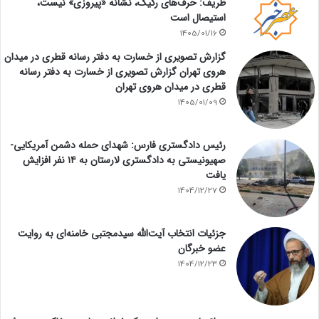
ظریف: حرف‌های رکیک، نشانه «پیروزی» نیست،
استیصال است
1405/01/16
گزارش تصویری از خسارت به دفتر رسانه قطری در میدان
هروی تهران گزارش تصویری از خسارت به دفتر رسانه
قطری در میدان هروی تهران
1405/01/09
رئیس دادگستری فارس: شهدای حمله دشمن آمریکایی-
صهیونیستی به دادگستری لارستان به ۱۴ نفر افزایش
یافت
1404/12/27
جزئیات انتخاب آیت‌الله سیدمجتبی خامنه‌ای به روایت
عضو خبرگان
1404/12/23