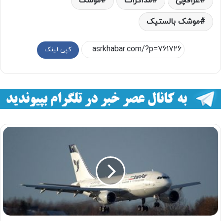
عراقچی
مذاکرات
موشک
موشک بالستیک
کپی لینک