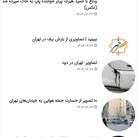
وداع با حمید هیراد؛ پیکر خواننده پاپ به خاک سپرده شد
(عکس)
1404/12/22
ببینید | تصاویری از بارش برف در تهران
1404/12/19
تصاویر: تهران در دود
1404/12/17
۱۰ تصویر از خسارت حمله هوایی به خیابان‌های تهران
1404/12/13