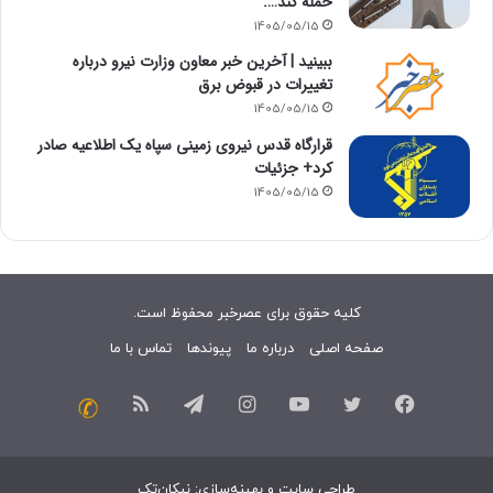
حمله کند….
1405/05/15
ببینید | آخرین خبر معاون وزارت نیرو درباره
تغییرات در قبوض برق
1405/05/15
قرارگاه قدس نیروی زمینی سپاه یک اطلاعیه صادر
کرد+ جزئیات
1405/05/15
کلیه حقوق برای عصرخبر محفوظ است.
صفحه اصلی
درباره ما
پیوندها
تماس با ما
فیسبوک
توییتر
یوتیوب
اینستاگرام
تلگرام
خوراک
تماس
با
طراحی سایت
و
بهینه‌سازی
:
نیکان‌تک