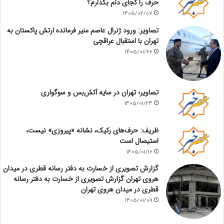
حرف را کجای دلم بگذارم؟
1405/02/07
تصاویر: ورود ژنرال عاصم منیر فرمانده ارتش پاکستان به
تهران با استقبال عراقچی
1405/01/26
تصاویر؛ تهران در سایه آتش‌بس و سوگواری
1405/01/24
ظریف: حرف‌های رکیک، نشانه «پیروزی» نیست،
استیصال است
1405/01/16
گزارش تصویری از خسارت به دفتر رسانه قطری در میدان
هروی تهران گزارش تصویری از خسارت به دفتر رسانه
قطری در میدان هروی تهران
1405/01/09