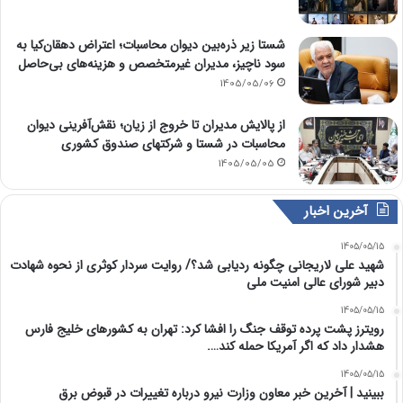
شستا زیر ذره‌بین دیوان محاسبات؛ اعتراض دهقان‌کیا به
سود ناچیز، مدیران غیرمتخصص و هزینه‌های بی‌حاصل
1405/05/06
از پالایش مدیران تا خروج از زیان؛ نقش‌آفرینی دیوان
محاسبات در شستا و شرکتهای صندوق کشوری
1405/05/05
آخرین اخبار
1405/05/15
شهید علی لاریجانی چگونه ردیابی شد؟/ روایت سردار کوثری از نحوه شهادت
دبیر شورای عالی امنیت ملی
1405/05/15
رویترز پشت پرده توقف جنگ را افشا کرد: تهران به کشورهای خلیج فارس
هشدار داد که اگر آمریکا حمله کند….
1405/05/15
ببینید | آخرین خبر معاون وزارت نیرو درباره تغییرات در قبوض برق