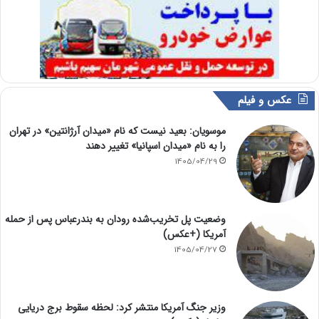
عکس و فیلم
موسویان: بعید نیست که نام «میدان آرژانتین» در تهران
را به نام «میدان اسپانیا» تغییر دهند
1405/04/29
وضعیت پل تخریب‌شده رودان به بندرعباس پس از حمله
آمریکا (+عکس)
1405/04/27
وزیر جنگ آمریکا منتشر کرد: لحظه سقوط برج دریایی