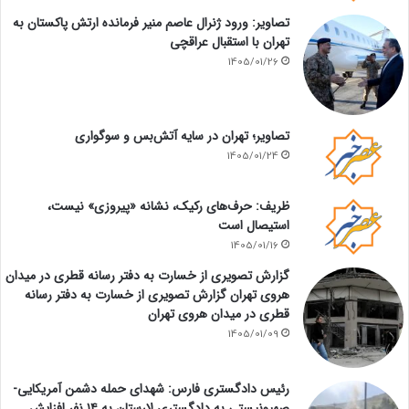
تصاویر: ورود ژنرال عاصم منیر فرمانده ارتش پاکستان به
تهران با استقبال عراقچی
1405/01/26
تصاویر؛ تهران در سایه آتش‌بس و سوگواری
1405/01/24
ظریف: حرف‌های رکیک، نشانه «پیروزی» نیست،
استیصال است
1405/01/16
گزارش تصویری از خسارت به دفتر رسانه قطری در میدان
هروی تهران گزارش تصویری از خسارت به دفتر رسانه
قطری در میدان هروی تهران
1405/01/09
رئیس دادگستری فارس: شهدای حمله دشمن آمریکایی-
صهیونیستی به دادگستری لارستان به ۱۴ نفر افزایش