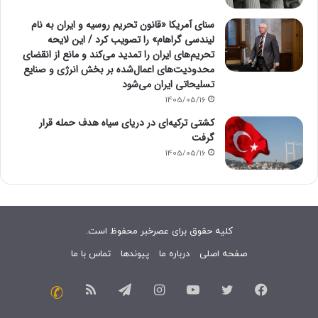
سنای آمریکا «قانون تحریم روسیه و ایران به نام
لیندسی گراهام» را تصویب کرد / این لایحه
تحریم‌های ایران را تمدید می‌کند و مانع از انقضای
محدودیت‌های اعمال‌شده بر بخش انرژی و صنایع
تسلیحاتی ایران می‌شود
1405/05/16
کشتی ترکیه‌ای در دریای سیاه هدف حمله قرار
گرفت
1405/05/16
کلیه حقوق برای عصرخبر محفوظ است.
صفحه اصلی
درباره ما
پیوندها
تماس با ما
فیسبوک
توییتر
یوتیوب
اینستاگرام
تلگرام
خوراک
تماس