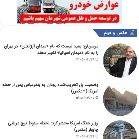
عکس و فیلم
موسویان: بعید نیست که نام «میدان آرژانتین» در تهران
را به نام «میدان اسپانیا» تغییر دهند
1405/04/29
وضعیت پل تخریب‌شده رودان به بندرعباس پس از حمله
آمریکا (+عکس)
1405/04/27
وزیر جنگ آمریکا منتشر کرد: لحظه سقوط برج دریایی
چابهار (عکس)
1405/04/26