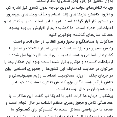
بدون تحمیل عوارض جدی منحل یا ادغام شدند.
وی به تلاش‌های دولت در تدوین بودجه بدون کسری نیز اشاره کرد
و افزود: کاهش هزینه‌های زائد، ادغام و حذف ردیف‌های غیرضرور
در دستور کار قرار گرفته است. هرچند این اصلاحات با واکنش‌ها و
اعتراضاتی همراه است، اما کوشیده‌ایم از افزایش بی‌رویه بودجه
همانند سال‌های گذشته جلوگیری کنیم.
مذاکرات با هماهنگی و مجوز رهبر انقلاب در حال انجام است
رئیس جمهور در حوزه سیاست خارجی اظهار داشت: در تعامل با
کشورهای اسلامی و همسایه، بسیاری از مسائل حل‌وفصل شده و
ارتباطات گسترده و مؤثری برقرار شده است؛ جلوه این همکاری‌ها را
می‌توان در حمایت کم‌سابقه این کشورها از جمهوری اسلامی ایران
در جریان جنگ ۱۲ روزه، محکومیت اقدامات رژیم صهیونیستی و
تلاش فراگیر همسایگان برای کاهش تنش‌ها مشاهده کرد. این
روند همچنان در حال توسعه است.
پزشکیان درباره مذاکرات اخیر با امریکا نیز گفت: این مذاکرات با
هماهنگی کامل و مجوز رهبری معظم انقلاب در حال انجام است و
هدف ما حل واقعی مسائل است، نه گفت‌وگو برای گفت‌وگو. ما
به‌طور جدی به دنبال دستیابی به نتیجه هستیم و امیدواریم این