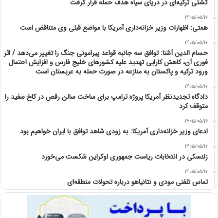
کشتی ترکیه‌ای در دریای سیاه هدف حمله قرار گرفت
1405/05/16
همتی: اظهارات وزیر خزانه‌داری آمریکا با مواضع قبلی وی متناقض است
1405/05/16
حسام الدین آشنا: توافق سه جانبه قواعد پیرامونی جنگ را تغییر می‌دهد / اثر
فوری آن، کاهش کارایی تهدید علیه کشور‌های خلیج فارس و افزایش احتمال
ورود ترکیه و پاکستان به منازعه در صورت حمله به عربستان است
1405/05/16
دادگاه تجدیدنظر آمریکا پروژه ترامپ برای ساخت سالن رقص در کاخ سفید را
متوقف کرد
1405/05/16
ادعای وزیر خزانه‌داری آمریکا: به زودی شاهد توافق با ایران خواهیم بود
1405/05/16
زلنسکی در انتخابات ریاست جمهوری اوکراین شکست می‌خورد
1405/05/16
تماس تلفنی مودی و نتانیاهو درباره تحولات منطقه‌ای